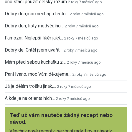
ono staci pouzit selsky rozum
2 roky 7 měsíců ago
Dobrý den,moc nechápu tento…
2 roky 7 měsíců ago
Dobrý den, listy medvědího…
2 roky 7 měsíců ago
Famózní. Nejlepší likér jaký…
2 roky 7 měsíců ago
Dobrý de. Chtěl jsem uvařit…
2 roky 7 měsíců ago
Mám před sebou kuchařku z…
2 roky 7 měsíců ago
Paní Ivano, moc Vám děkujeme…
2 roky 7 měsíců ago
Já je dělám trošku jinak,…
2 roky 7 měsíců ago
A kde je na orientalnich…
2 roky 7 měsíců ago
Teď už vám neuteče žádný recept nebo
návod.
Všechny nové recepty, sezónní rady, tipy a návody