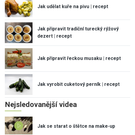
Jak udělat kuře na pivu | recept
Jak připravit tradiční turecký rýžový
dezert | recept
Jak připravit řeckou musaku | recept
Jak vyrobit cuketový perník | recept
Nejsledovanější videa
Jak se starat o štětce na make-up