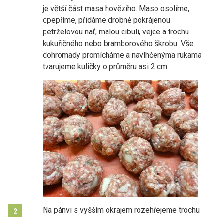
je větší část masa hovězího. Maso osolíme,
opepříme, přidáme drobně pokrájenou
petrželovou nať, malou cibuli, vejce a trochu
kukuřičného nebo bramborového škrobu. Vše
dohromady promícháme a navlhčenýma rukama
tvarujeme kuličky o průměru asi 2 cm.
Na pánvi s vyšším okrajem rozehřejeme trochu
2