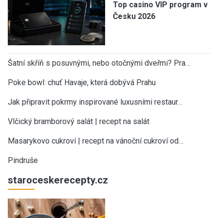
Top casino VIP program v
Česku 2026
Šatní skříň s posuvnými, nebo otočnými dveřmi? Pra…
Poke bowl: chuť Havaje, která dobývá Prahu
Jak připravit pokrmy inspirované luxusními restaur…
Vlčický bramborový salát | recept na salát
Masarykovo cukroví | recept na vánoční cukroví od…
Pindruše
staroceskerecepty.cz