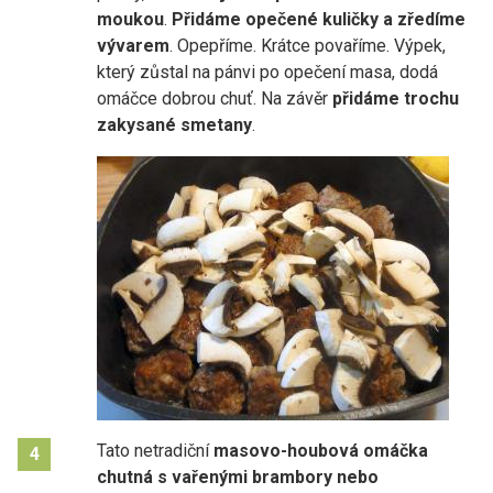
moukou
.
Přidáme opečené kuličky a zředíme
vývarem
. Opepříme. Krátce povaříme. Výpek,
který zůstal na pánvi po opečení masa, dodá
omáčce dobrou chuť. Na závěr
přidáme trochu
zakysané smetany
.
Tato netradiční
masovo-houbová omáčka
4
chutná s vařenými brambory nebo