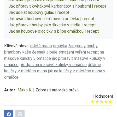
Jak připravit květákové karbanátky s houbami | recept
Jak udělat houbový guláš | recept
Jak uvařit houbovou krémovou polévku | recept
Jak připravit houby jako škvarky v sádle | recept
Jak na houbové placičky s bílou omáčkou | recept
Klíčová slova:
mleté maso
omáčka
žampiony
houby
brambory
kaše
česnek
cibule
smažení
vaření
recept na
masové kuličky v omáčce
jak připravit masové kuličky v
omáčce
předpis na masové kuličky v omáčce
děláme
kuličky z mletého masa
jak na kuličky z mletého masa v
omáčce
Autor:
Mirka K.
|
Zobrazit autorská práva
Hodnocení
Give it 1/5
Give it 2/5
Give it 3/5
Give it 4/5
Give it 5/5