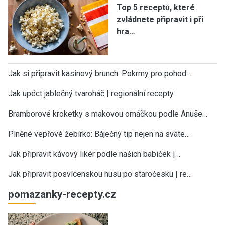
Top 5 receptů, které
zvládnete připravit i při
hra…
Jak si připravit kasinový brunch: Pokrmy pro pohod…
Jak upéct jablečný tvaroháč | regionální recepty
Bramborové kroketky s makovou omáčkou podle Anuše…
Plněné vepřové žebírko: Báječný tip nejen na sváte…
Jak připravit kávový likér podle našich babiček |…
Jak připravit posvícenskou husu po staročesku | re…
pomazanky-recepty.cz