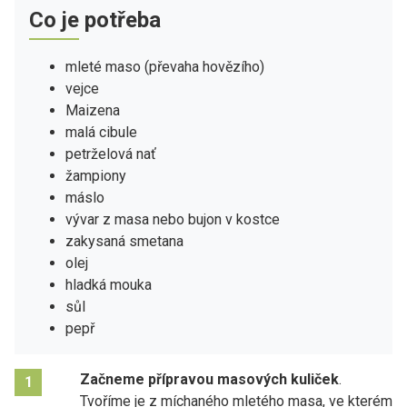
Co je potřeba
mleté maso (převaha hovězího)
vejce
Maizena
malá cibule
petrželová nať
žampiony
máslo
vývar z masa nebo bujon v kostce
zakysaná smetana
olej
hladká mouka
sůl
pepř
Začneme přípravou masových kuliček
.
1
Tvoříme je z míchaného mletého masa, ve kterém