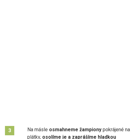
Na másle
osmahneme žampiony
pokrájené na
3
plátky,
osolíme je a zaprášíme hladkou