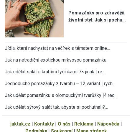
Pomazánky pro zdravější
životní styl: Jak si pochu…
Jídla, která nachystat na večírek s tématem online…
Jak na netradiční exotickou mrkvovou pomazánku
Jak udělat salát s krabími tyčinkami 7× jinak | re…
Jednoduché pomazánky z tvarohu – 12 variant | rych…
Jak udělat pomazánku s olomouckými tvarůžky |4 rec…
Jak udělat sýrový salát tak, abyste si pochutnali?…
jaktak.cz
|
Kontakty
|
O nás
|
Reklama
|
Nápověda
|
Podmínky
|
Soukromí
|
Mapa stránek