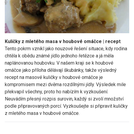
Kuličky z mletého masa v houbové omáčce | recept
.
Tento pokrm vznikl jako nouzové řešení situace, kdy rodina
chtěla k obědu známé jídlo jednoho řetězce a já měla
naplánovanou houbovku. V našem kraji se k houbové
omáčce jako příloha dělávají škubánky, takže výsledný
recept na masové kuličky v houbové omáčce je
kompromisem mezi dvěma rozdílnými jídly. Výsledek mile
překvapil všechny, proto ho nabízím k vyzkoušení.
Neuvádím přesný rozpis surovin, každý si zvolí množství
podle připravovaných porcí. Vyzkoušejte si připravit kuličky
z mletého masa v houbové omáčce.