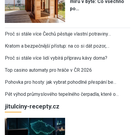
míru v bytě: Co všechno
po…
Proč si stále více Čechů pěstuje vlastní potraviny…
Kratom a bezpečnější přístup: na co si dát pozor,…
Proč si stále více lidí vybírá přípravu kávy doma?
Top casino automaty pro hráče v ČR 2026
Pohovka pro hosty: jak vybrat pohodlné přespání be…
Pět výhod průmyslového tepelného čerpadla, které o…
jitulciny-recepty.cz