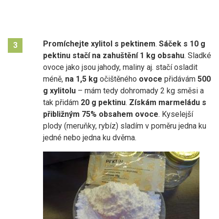
Promíchejte xylitol s pektinem
.
Sáček s 10 g
3
pektinu stačí na zahuštění 1 kg
obsahu
. Sladké
ovoce jako jsou jahody, maliny aj. stačí osladit
méně,
na 1,5 kg
očištěného
ovoce
přidávám
500
g xylitolu
– mám tedy dohromady 2 kg směsi a
tak přidám
20 g pektinu
.
Získám marmeládu s
přibližným 75% obsahem ovoce
. Kyselejší
plody (meruňky, rybíz) sladím v poměru jedna ku
jedné nebo jedna ku dvěma.