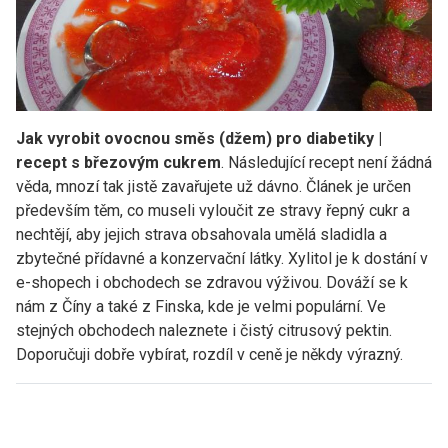
Jak vyrobit ovocnou směs (džem) pro diabetiky |
recept s březovým cukrem
. Následující recept není žádná
věda, mnozí tak jistě zavařujete už dávno. Článek je určen
především těm, co museli vyloučit ze stravy řepný cukr a
nechtějí, aby jejich strava obsahovala umělá sladidla a
zbytečné přídavné a konzervační látky. Xylitol je k dostání v
e-shopech i obchodech se zdravou výživou. Dováží se k
nám z Číny a také z Finska, kde je velmi populární. Ve
stejných obchodech naleznete i čistý citrusový pektin.
Doporučuji dobře vybírat, rozdíl v ceně je někdy výrazný.