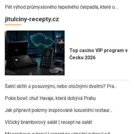
Pět výhod průmyslového tepelného čerpadla, které o…
jitulciny-recepty.cz
Top casino VIP program v
Česku 2026
Šatní skříň s posuvnými, nebo otočnými dveřmi? Pra…
Poke bowl: chuť Havaje, která dobývá Prahu
Jak připravit pokrmy inspirované luxusními restaur…
Vlčický bramborový salát | recept na salát