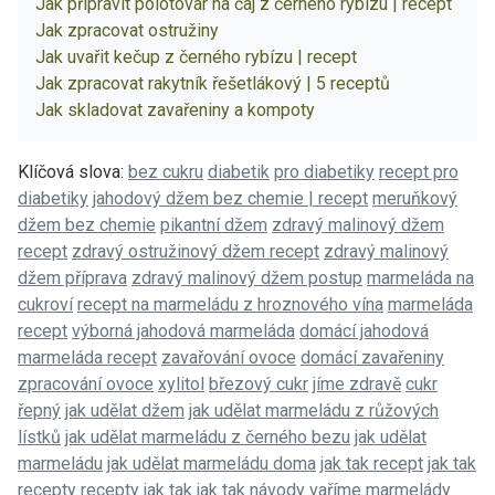
Jak připravit polotovar na čaj z černého rybízu | recept
Jak zpracovat ostružiny
Jak uvařit kečup z černého rybízu | recept
Jak zpracovat rakytník řešetlákový | 5 receptů
Jak skladovat zavařeniny a kompoty
Klíčová slova:
bez cukru
diabetik
pro diabetiky
recept pro
diabetiky
jahodový džem bez chemie | recept
meruňkový
džem bez chemie
pikantní džem
zdravý malinový džem
recept
zdravý ostružinový džem recept
zdravý malinový
džem příprava
zdravý malinový džem postup
marmeláda na
cukroví
recept na marmeládu z hroznového vína
marmeláda
recept
výborná jahodová marmeláda
domácí jahodová
marmeláda recept
zavařování ovoce
domácí zavařeniny
zpracování ovoce
xylitol
březový cukr
jíme zdravě
cukr
řepný
jak udělat džem
jak udělat marmeládu z růžových
lístků
jak udělat marmeládu z černého bezu
jak udělat
marmeládu
jak udělat marmeládu doma
jak tak recept
jak tak
recepty
recepty jak tak
jak tak návody
vaříme marmelády