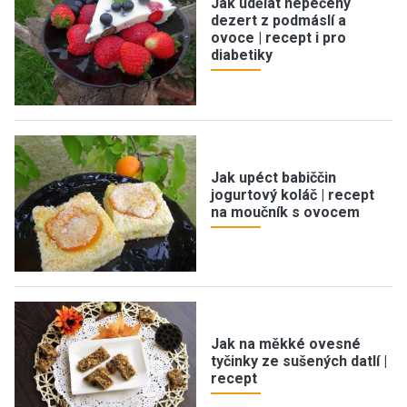
Jak udělat nepečený
dezert z podmáslí a
ovoce | recept i pro
diabetiky
Jak upéct babiččin
jogurtový koláč | recept
na moučník s ovocem
Jak na měkké ovesné
tyčinky ze sušených datlí |
recept