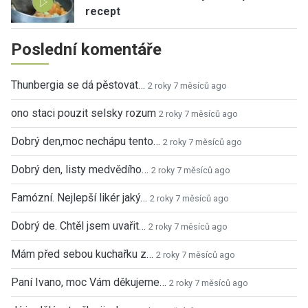
recept
Poslední komentáře
Thunbergia se dá pěstovat…
2 roky 7 měsíců ago
ono staci pouzit selsky rozum
2 roky 7 měsíců ago
Dobrý den,moc nechápu tento…
2 roky 7 měsíců ago
Dobrý den, listy medvědího…
2 roky 7 měsíců ago
Famózní. Nejlepší likér jaký…
2 roky 7 měsíců ago
Dobrý de. Chtěl jsem uvařit…
2 roky 7 měsíců ago
Mám před sebou kuchařku z…
2 roky 7 měsíců ago
Paní Ivano, moc Vám děkujeme…
2 roky 7 měsíců ago