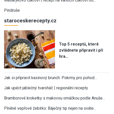
Masarykovo cukroví | recept na vánoční cukroví od…
Pindruše
staroceskerecepty.cz
Top 5 receptů, které
zvládnete připravit i při
hra…
Jak si připravit kasinový brunch: Pokrmy pro pohod…
Jak upéct jablečný tvaroháč | regionální recepty
Bramborové kroketky s makovou omáčkou podle Anuše…
Plněné vepřové žebírko: Báječný tip nejen na sváte…