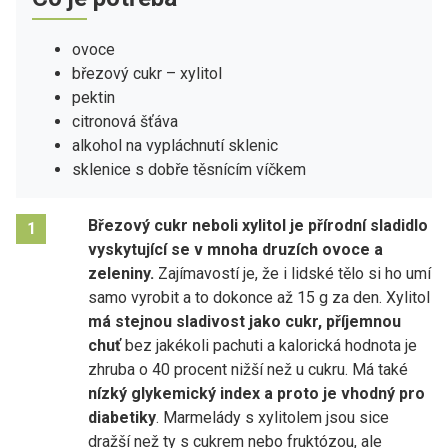
ovoce
březový cukr – xylitol
pektin
citronová šťáva
alkohol na vypláchnutí sklenic
sklenice s dobře těsnícím víčkem
Březový cukr neboli xylitol je přírodní sladidlo
1
vyskytující se v mnoha druzích ovoce a
zeleniny.
Zajímavostí je, že i lidské tělo si ho umí
samo vyrobit a to dokonce až 15 g za den. Xylitol
má stejnou sladivost jako cukr, příjemnou
chuť
bez jakékoli pachuti a kalorická hodnota je
zhruba o 40 procent nižší než u cukru. Má také
nízký glykemický index a proto je vhodný pro
diabetiky
. Marmelády s xylitolem jsou sice
dražší než ty s cukrem nebo fruktózou, ale