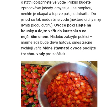
ostatní opláchněte ve vodě. Pokud budete
zpracovávat jahody, omyjte je i se stopkou,
nechte je okapat a teprve pak ji odstraňte. Do
jahod se tak nedostane voda (některé druhy mají
uvnitř plodu dutinu).
Ovoce pokrájejte na
kousky a dejte vařit do kastrolu s co
nejširším dnem.
Nádobu zakryjte poklicí –
marmeláda bude dříve hotová, směs začne
rychleji vařit.
Méně šťavnaté ovoce podlijte
trochou vody
pro začátek.