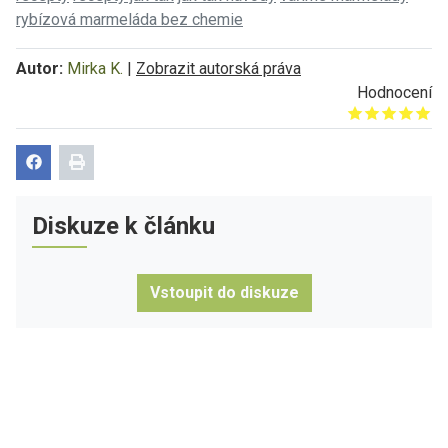
rybízová marmeláda bez chemie
Autor:
Mirka K.
|
Zobrazit autorská práva
Hodnocení
Give it 1/5
Give it 2/5
Give it 3/5
Give it 4/5
Give it 5/5
Diskuze k článku
Vstoupit do diskuze