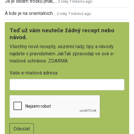
Já je dělám trošku jinak,…
2 roky 7 měsíců ago
A kde je na orientalnich…
2 roky 7 měsíců ago
Teď už vám neuteče žádný recept nebo
návod.
Všechny nové recepty, sezónní rady, tipy a návody
najdete v pravidelném JakTak zpravodaji ve své e-
mailové schránce. ZDARMA.
Vaše e-mailová adresa