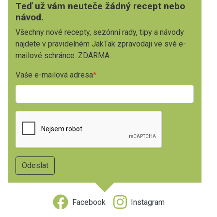
Teď už vám neuteče žádný recept nebo
návod.
Všechny nové recepty, sezónní rady, tipy a návody
najdete v pravidelném JakTak zpravodaji ve své e-
mailové schránce. ZDARMA.
Vaše e-mailová adresa
Facebook
Instagram