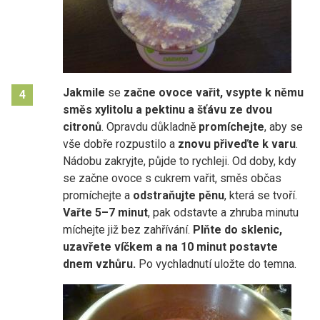
Jakmile
se
začne ovoce vařit, vsypte k němu
4
směs xylitolu a pektinu a šťávu ze
dvou
citronů
. Opravdu důkladně
promíchejte
, aby se
vše dobře rozpustilo a
znovu přiveďte k varu
.
Nádobu zakryjte, půjde to rychleji. Od doby, kdy
se začne ovoce s cukrem vařit, směs občas
promíchejte a
odstraňujte pěnu
, která se tvoří.
Vařte 5–7 minut
, pak odstavte a zhruba minutu
míchejte již bez zahřívání.
Plňte do sklenic,
uzavřete víčkem a na 10 minut postavte
dnem vzhůru.
Po vychladnutí uložte do temna.