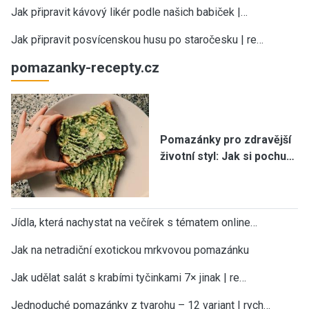
Jak připravit kávový likér podle našich babiček |…
Jak připravit posvícenskou husu po staročesku | re…
pomazanky-recepty.cz
Pomazánky pro zdravější
životní styl: Jak si pochu…
Jídla, která nachystat na večírek s tématem online…
Jak na netradiční exotickou mrkvovou pomazánku
Jak udělat salát s krabími tyčinkami 7× jinak | re…
Jednoduché pomazánky z tvarohu – 12 variant | rych…