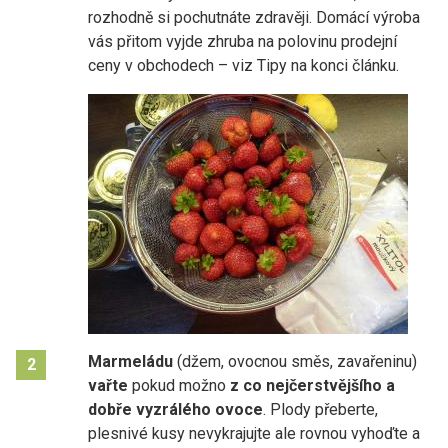
rozhodně si pochutnáte zdravěji. Domácí výroba
vás přitom vyjde zhruba na polovinu prodejní
ceny v obchodech – viz Tipy na konci článku.
Marmeládu
(džem, ovocnou směs, zavařeninu)
2
vařte
pokud možno
z co
nejčerstvějšího a
dobře vyzrálého ovoce
. Plody přeberte,
plesnivé kusy nevykrajujte ale rovnou vyhoďte a