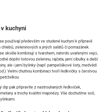
 v kuchyni
se používají především ve studené kuchyni k přípravě
 chlebů, zeleninových a jiných salátů či pomazánek.
e skvěle kombinují s tvarohem, natvrdo uvařenými vejci,
dně doplní listovou zeleninu, rajčata, jarní cibulky a další
iny, ale i jarní bylinky (např. pampeliškové listy, medvědí
d.). Velmi chutnou kombinaci tvoří ředkvičky s čerstvou
 petrželkou.
 dip pak připravíte z nastrouhaných ředkviček,
metany a trochy kvalitní majonézy. Vše dochutíme solí,
ylinkami.