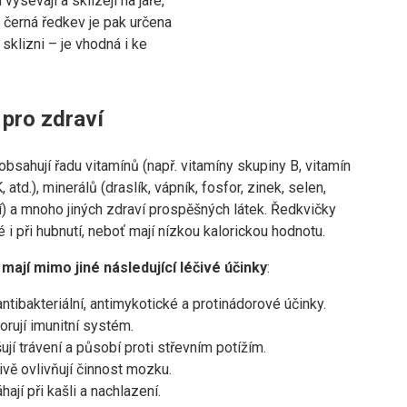
vysévají a sklízejí na jaře,
či černá ředkev je pak určena
sklizni – je vhodná i ke
 pro zdraví
bsahují řadu vitamínů (např. vitamíny skupiny B, vitamín
, atd.), minerálů (draslík, vápník, fosfor, zinek, selen,
) a mnoho jiných zdraví prospěšných látek. Ředkvičky
 i při hubnutí, neboť mají nízkou kalorickou hodnotu.
mají mimo jiné následující léčivé účinky
:
antibakteriální, antimykotické a protinádorové účinky.
rují imunitní systém.
ují trávení a působí proti střevním potížím.
ivě ovlivňují činnost mozku.
ají při kašli a nachlazení.