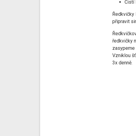
Čistí 
Ředkvičky l
připravit s
Ředkvičkov
ředkvičky n
zasypeme t
Vzniklou šť
3x denně.