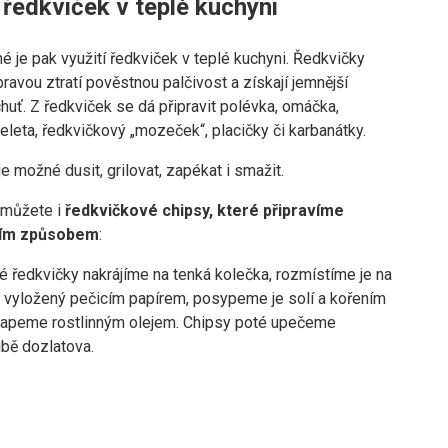
 ředkviček v teplé kuchyni
 je pak využití ředkviček v teplé kuchyni. Ředkvičky
ravou ztratí pověstnou palčivost a získají jemnější
huť. Z ředkviček se dá připravit polévka, omáčka,
leta, ředkvičkový „mozeček“, placičky či karbanátky.
e možné dusit, grilovat, zapékat i smažit.
 můžete i
ředkvičkové chipsy, které připravíme
cím způsobem
:
 ředkvičky nakrájíme na tenká kolečka, rozmístíme je na
 vyložený pečicím papírem, posypeme je solí a kořením
apeme rostlinným olejem. Chipsy poté upečeme
ubě dozlatova.