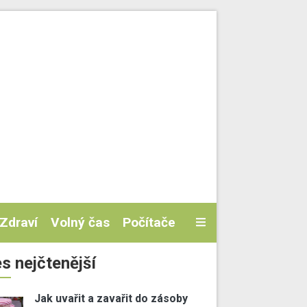
Zdraví
Volný čas
Počítače
s nejčtenější
Jak uvařit a zavařit do zásoby