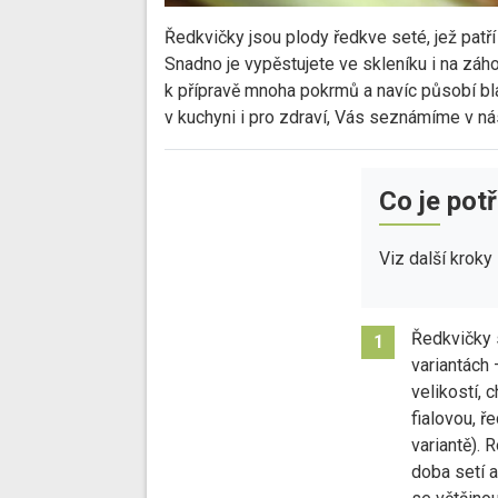
Ředkvičky jsou plody ředkve seté, jež patří 
Snadno je vypěstujete ve skleníku i na záh
k přípravě mnoha pokrmů a navíc působí blah
v kuchyni i pro zdraví, Vás seznámíme v ná
Co je pot
Viz další kroky
Ředkvičky 
1
variantách 
velikostí, c
fialovou, ř
variantě). 
doba setí a