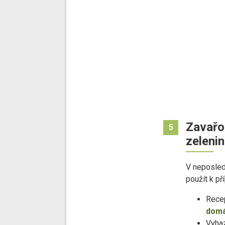
Zavařo
5
zeleni
V neposled
použít k př
Recep
domá
Vyhaz