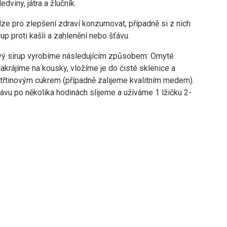
ledviny, játra a žlučník.
ze pro zlepšení zdraví konzumovat, případně si z nich
irup proti kašli a zahlenění nebo šťávu.
ý sirup vyrobíme následujícím způsobem: Omyté
akrájíme na kousky, vložíme je do čisté sklenice a
řtinovým cukrem (případně zalijeme kvalitním medem).
ávu po několika hodinách slijeme a užíváme 1 lžičku 2-