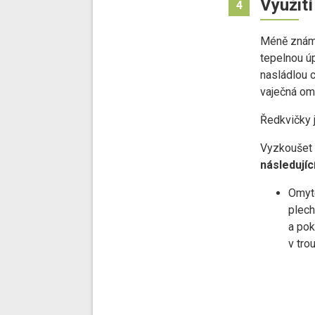
Využití
4
Méně známé
tepelnou úp
nasládlou c
vaječná ome
Ředkvičky j
Vyzkoušet
následují
Omyté
plech
a pok
v tro