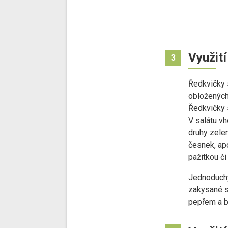
Využití
3
Ředkvičky 
obložených
Ředkvičky s
V salátu vho
druhy zelen
česnek, apo
pažitkou či
Jednoduchý
zakysané s
pepřem a b