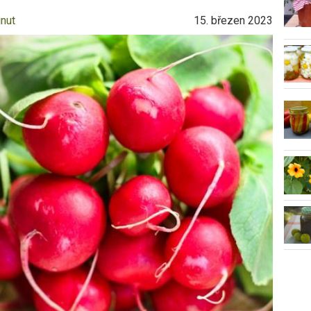
inut
15. březen 2023