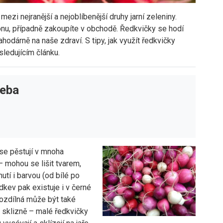
mezi nejranější a nejoblíbenější druhy jarní zeleniny.
onu, případně zakoupíte v obchodě. Ředkvičky se hodí
odárně na naše zdraví. S tipy, jak využít ředkvičky
sledujícím článku.
řeba
se pěstují v mnoha
– mohou se lišit tvarem,
hutí i barvou (od bílé po
edkev pak existuje i v černé
Rozdílná může být také
 sklizně – malé ředkvičky