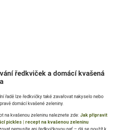
vání ředkviček a domácí kvašená
na
ní řadě lze ředkvičky také zavařovat nakyselo nebo
ípravě domácí kvašené zeleniny.
t na kvašenou zeleninu naleznete zde:
Jak připravit
cí pickles | recept na kvašenou zeleninu
ovat nemusíte ani ředkvičkovou nať – dá se použít k