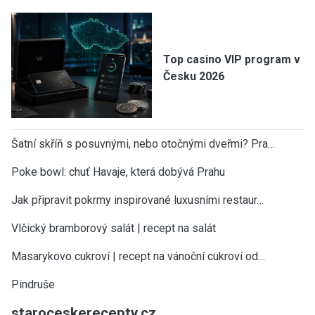
Top casino VIP program v
Česku 2026
Šatní skříň s posuvnými, nebo otočnými dveřmi? Pra…
Poke bowl: chuť Havaje, která dobývá Prahu
Jak připravit pokrmy inspirované luxusními restaur…
Vlčický bramborový salát | recept na salát
Masarykovo cukroví | recept na vánoční cukroví od…
Pindruše
staroceskerecepty.cz