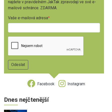
najdete v pravidelném JakTak zpravodaji ve své e-
mailové schránce. ZDARMA.
Vaše e-mailová adresa
Facebook
Instagram
Dnes nejčtenější