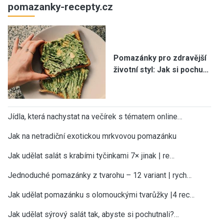
pomazanky-recepty.cz
Pomazánky pro zdravější
životní styl: Jak si pochu…
Jídla, která nachystat na večírek s tématem online…
Jak na netradiční exotickou mrkvovou pomazánku
Jak udělat salát s krabími tyčinkami 7× jinak | re…
Jednoduché pomazánky z tvarohu – 12 variant | rych…
Jak udělat pomazánku s olomouckými tvarůžky |4 rec…
Jak udělat sýrový salát tak, abyste si pochutnali?…