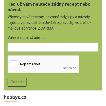
Teď už vám neuteče žádný recept nebo
návod.
Všechny nové recepty, sezónní rady, tipy a návody
najdete v pravidelném JakTak zpravodaji ve své e-
mailové schránce. ZDARMA.
Vaše e-mailová adresa
hobbys.cz