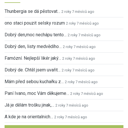
Thunbergia se dá pěstovat…
2 roky 7 měsíců ago
ono staci pouzit selsky rozum
2 roky 7 měsíců ago
Dobrý den,moc nechápu tento…
2 roky 7 měsíců ago
Dobrý den, listy medvědího…
2 roky 7 měsíců ago
Famózní. Nejlepší likér jaký…
2 roky 7 měsíců ago
Dobrý de. Chtěl jsem uvařit…
2 roky 7 měsíců ago
Mám před sebou kuchařku z…
2 roky 7 měsíců ago
Paní Ivano, moc Vám děkujeme…
2 roky 7 měsíců ago
Já je dělám trošku jinak,…
2 roky 7 měsíců ago
A kde je na orientalnich…
2 roky 7 měsíců ago