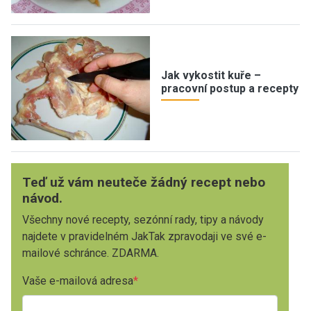
Jak vykostit kuře –
pracovní postup a recepty
Teď už vám neuteče žádný recept nebo
návod.
Všechny nové recepty, sezónní rady, tipy a návody
najdete v pravidelném JakTak zpravodaji ve své e-
mailové schránce. ZDARMA.
Vaše e-mailová adresa