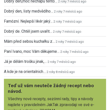
Dobrý den,moc nechápu tento…
2 roky 7 měsíců ago
Dobrý den, listy medvědího…
2 roky 7 měsíců ago
Famózní. Nejlepší likér jaký…
2 roky 7 měsíců ago
Dobrý de. Chtěl jsem uvařit…
2 roky 7 měsíců ago
Mám před sebou kuchařku z…
2 roky 7 měsíců ago
Paní Ivano, moc Vám děkujeme…
2 roky 7 měsíců ago
Já je dělám trošku jinak,…
2 roky 7 měsíců ago
A kde je na orientalnich…
2 roky 8 měsíců ago
Teď už vám neuteče žádný recept nebo
návod.
Všechny nové recepty, sezónní rady, tipy a návody
najdete v pravidelném JakTak zpravodaji ve své e-