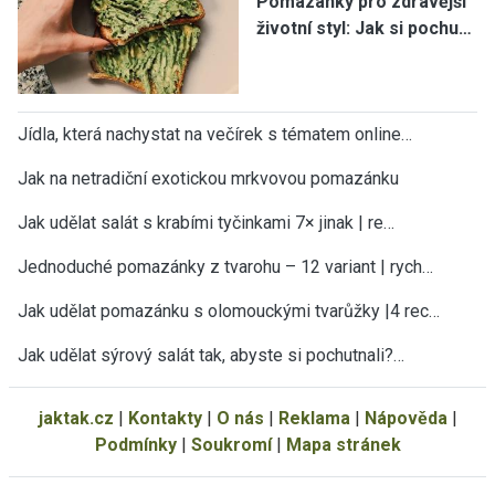
Pomazánky pro zdravější
životní styl: Jak si pochu…
Jídla, která nachystat na večírek s tématem online…
Jak na netradiční exotickou mrkvovou pomazánku
Jak udělat salát s krabími tyčinkami 7× jinak | re…
Jednoduché pomazánky z tvarohu – 12 variant | rych…
Jak udělat pomazánku s olomouckými tvarůžky |4 rec…
Jak udělat sýrový salát tak, abyste si pochutnali?…
jaktak.cz
|
Kontakty
|
O nás
|
Reklama
|
Nápověda
|
Podmínky
|
Soukromí
|
Mapa stránek