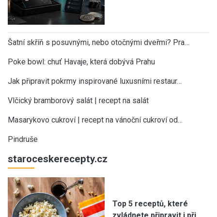
Šatní skříň s posuvnými, nebo otočnými dveřmi? Pra…
Poke bowl: chuť Havaje, která dobývá Prahu
Jak připravit pokrmy inspirované luxusními restaur…
Vlčický bramborový salát | recept na salát
Masarykovo cukroví | recept na vánoční cukroví od…
Pindruše
staroceskerecepty.cz
Top 5 receptů, které
zvládnete připravit i při