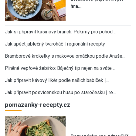
hra…
Jak si připravit kasinový brunch: Pokrmy pro pohod…
Jak upéct jablečný tvaroháč | regionální recepty
Bramborové kroketky s makovou omáčkou podle Anuše…
Plněné vepřové žebírko: Báječný tip nejen na sváte…
Jak připravit kávový likér podle našich babiček |…
Jak připravit posvícenskou husu po staročesku | re…
pomazanky-recepty.cz