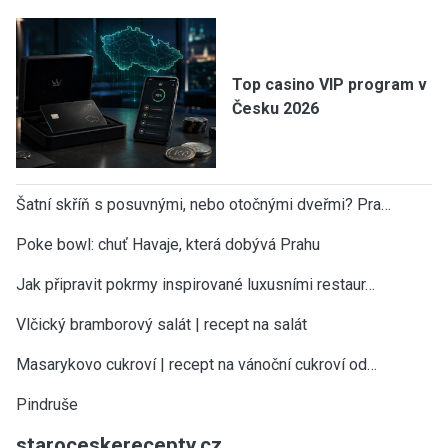
Top casino VIP program v
Česku 2026
Šatní skříň s posuvnými, nebo otočnými dveřmi? Pra…
Poke bowl: chuť Havaje, která dobývá Prahu
Jak připravit pokrmy inspirované luxusními restaur…
Vlčický bramborový salát | recept na salát
Masarykovo cukroví | recept na vánoční cukroví od…
Pindruše
staroceskerecepty.cz