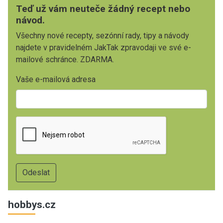
Teď už vám neuteče žádný recept nebo
návod.
Všechny nové recepty, sezónní rady, tipy a návody
najdete v pravidelném JakTak zpravodaji ve své e-
mailové schránce. ZDARMA.
Vaše e-mailová adresa
hobbys.cz