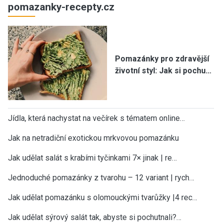
pomazanky-recepty.cz
Pomazánky pro zdravější
životní styl: Jak si pochu…
Jídla, která nachystat na večírek s tématem online…
Jak na netradiční exotickou mrkvovou pomazánku
Jak udělat salát s krabími tyčinkami 7× jinak | re…
Jednoduché pomazánky z tvarohu – 12 variant | rych…
Jak udělat pomazánku s olomouckými tvarůžky |4 rec…
Jak udělat sýrový salát tak, abyste si pochutnali?…