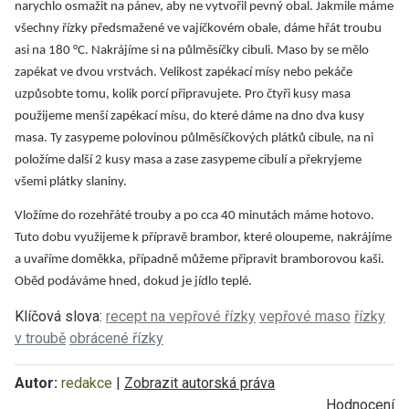
narychlo osmažit na pánev, aby ne vytvořil pevný obal. Jakmile máme
všechny řízky předsmažené ve vajíčkovém obale, dáme hřát troubu
asi na 180 °C. Nakrájíme si na půlměsíčky cibuli. Maso by se mělo
zapékat ve dvou vrstvách. Velikost zapékací mísy nebo pekáče
uzpůsobte tomu, kolik porcí připravujete. Pro čtyři kusy masa
použijeme menší zapékací mísu, do které dáme na dno dva kusy
masa. Ty zasypeme polovinou půlměsíčkových plátků cibule, na ni
položíme další 2 kusy masa a zase zasypeme cibulí a překryjeme
všemi plátky slaniny.
Vložíme do rozehřáté trouby a po cca 40 minutách máme hotovo.
Tuto dobu využijeme k přípravě brambor, které oloupeme, nakrájíme
a uvaříme doměkka, případně můžeme připravit bramborovou kaši.
Oběd podáváme hned, dokud je jídlo teplé.
Klíčová slova:
recept na vepřové řízky
vepřové maso
řízky
v troubě
obrácené řízky
Autor:
redakce
|
Zobrazit autorská práva
Hodnocení