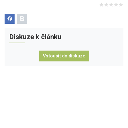
Give it 1/5
Give it 2/5
Give it 3/5
Give it 4/5
Give it 5/5
Diskuze k článku
Vstoupit do diskuze