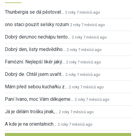
Thunbergia se dá pěstovat…
2 roky 7 měsíců ago
ono staci pouzit selsky rozum
2 roky 7 měsíců ago
Dobrý den,moc nechápu tento…
2 roky 7 měsíců ago
Dobrý den, listy medvědího…
2 roky 7 měsíců ago
Famózní. Nejlepší likér jaký…
2 roky 7 měsíců ago
Dobrý de. Chtěl jsem uvařit…
2 roky 7 měsíců ago
Mám před sebou kuchařku z…
2 roky 7 měsíců ago
Paní Ivano, moc Vám děkujeme…
2 roky 7 měsíců ago
Já je dělám trošku jinak,…
2 roky 7 měsíců ago
A kde je na orientalnich…
2 roky 7 měsíců ago