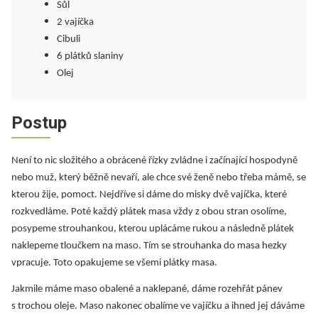
Sůl
2 vajíčka
Cibuli
6 plátků slaniny
Olej
Postup
Není to nic složitého a obrácené řízky zvládne i začínající hospodyně
nebo muž, který běžně nevaří, ale chce své ženě nebo třeba mámě, se
kterou žije, pomoct. Nejdříve si dáme do misky dvě vajíčka, které
rozkvedláme. Poté každý plátek masa vždy z obou stran osolíme,
posypeme strouhankou, kterou uplácáme rukou a následně plátek
naklepeme tloučkem na maso. Tím se strouhanka do masa hezky
vpracuje. Toto opakujeme se všemi plátky masa.
Jakmile máme maso obalené a naklepané, dáme rozehřát pánev
s trochou oleje. Maso nakonec obalíme ve vajíčku a ihned jej dáváme