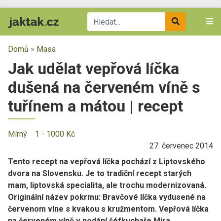
Domů
»
Masa
Jak udělat vepřová líčka
dušená na červeném víně s
tuřínem a mátou | recept
Mírný
1 - 1000 Kč
27. červenec 2014
Tento recept na vepřová líčka pochází z Liptovského
dvora na Slovensku. Je to tradiční recept starých
mam, liptovská specialita, ale trochu modernizovaná.
Originální název pokrmu: Bravčové líčka vydusené na
červenom víne s kvakou s kružmentom. Vepřová líčka
na červeném víně v podání šéfkuchaře Mira