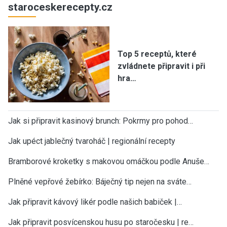
staroceskerecepty.cz
Top 5 receptů, které
zvládnete připravit i při
hra…
Jak si připravit kasinový brunch: Pokrmy pro pohod…
Jak upéct jablečný tvaroháč | regionální recepty
Bramborové kroketky s makovou omáčkou podle Anuše…
Plněné vepřové žebírko: Báječný tip nejen na sváte…
Jak připravit kávový likér podle našich babiček |…
Jak připravit posvícenskou husu po staročesku | re…