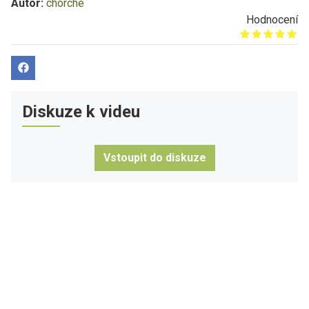
Autor:
chorche
Hodnocení
Give it 1/5
Give it 2/5
Give it 3/5
Give it 4/5
Give it 5/5
Diskuze k videu
Vstoupit do diskuze