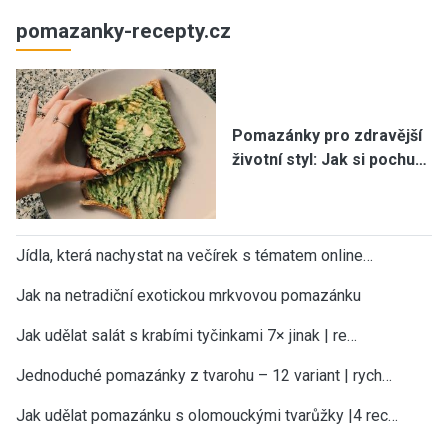
pomazanky-recepty.cz
Pomazánky pro zdravější
životní styl: Jak si pochu…
Jídla, která nachystat na večírek s tématem online…
Jak na netradiční exotickou mrkvovou pomazánku
Jak udělat salát s krabími tyčinkami 7× jinak | re…
Jednoduché pomazánky z tvarohu – 12 variant | rych…
×
Teď už vám neuteče žádný recept nebo
Jak udělat pomazánku s olomouckými tvarůžky |4 rec…
návod.