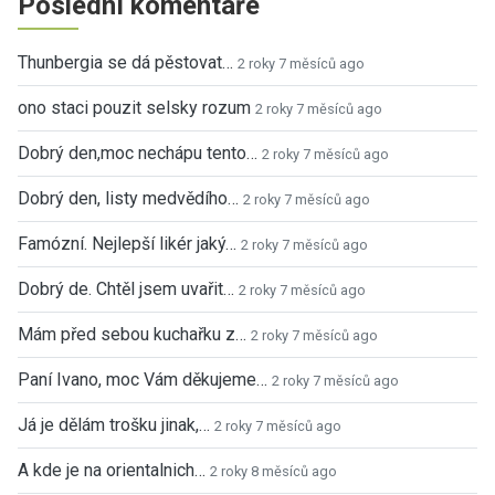
Poslední komentáře
Thunbergia se dá pěstovat…
2 roky 7 měsíců ago
ono staci pouzit selsky rozum
2 roky 7 měsíců ago
Dobrý den,moc nechápu tento…
2 roky 7 měsíců ago
Dobrý den, listy medvědího…
2 roky 7 měsíců ago
Famózní. Nejlepší likér jaký…
2 roky 7 měsíců ago
Dobrý de. Chtěl jsem uvařit…
2 roky 7 měsíců ago
Mám před sebou kuchařku z…
2 roky 7 měsíců ago
Paní Ivano, moc Vám děkujeme…
2 roky 7 měsíců ago
Já je dělám trošku jinak,…
2 roky 7 měsíců ago
A kde je na orientalnich…
2 roky 8 měsíců ago