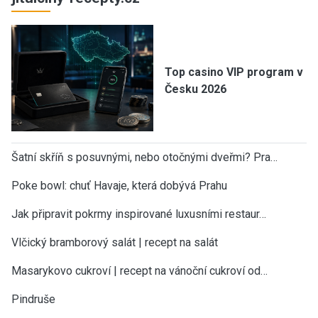
Top casino VIP program v
Česku 2026
Šatní skříň s posuvnými, nebo otočnými dveřmi? Pra…
Poke bowl: chuť Havaje, která dobývá Prahu
Jak připravit pokrmy inspirované luxusními restaur…
Vlčický bramborový salát | recept na salát
Masarykovo cukroví | recept na vánoční cukroví od…
Pindruše