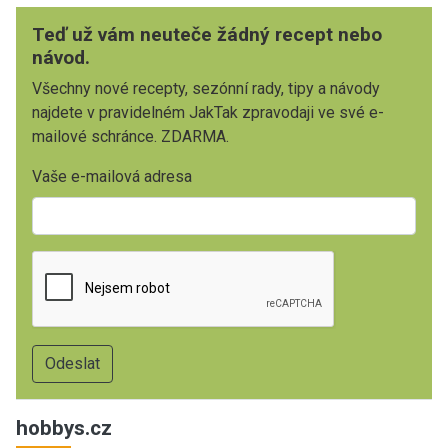
Teď už vám neuteče žádný recept nebo
návod.
Všechny nové recepty, sezónní rady, tipy a návody
najdete v pravidelném JakTak zpravodaji ve své e-
mailové schránce. ZDARMA.
Vaše e-mailová adresa
hobbys.cz