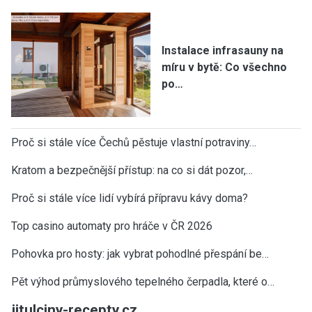
Instalace infrasauny na
míru v bytě: Co všechno
po…
Proč si stále více Čechů pěstuje vlastní potraviny…
Kratom a bezpečnější přístup: na co si dát pozor,…
Proč si stále více lidí vybírá přípravu kávy doma?
Top casino automaty pro hráče v ČR 2026
Pohovka pro hosty: jak vybrat pohodlné přespání be…
Pět výhod průmyslového tepelného čerpadla, které o…
jitulciny-recepty.cz