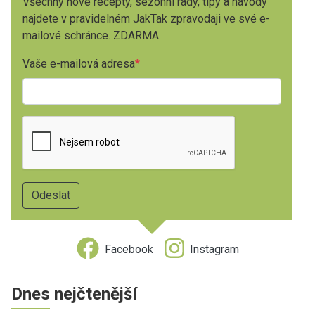
Všechny nové recepty, sezónní rady, tipy a návody
najdete v pravidelném JakTak zpravodaji ve své e-
mailové schránce. ZDARMA.
Vaše e-mailová adresa
Facebook
Instagram
Dnes nejčtenější