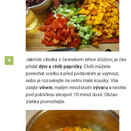
Jakmile cibulka s česnekem lehce zrůžoví, je čas
4
přidat
dýni a chilli papričky
. Chilli můžete
ponechat vcelku a před podáváním je vyjmout,
nebo je rozsekejte na velmi malé kousky. Vše
zalijte
vínem
, malým množstvím
vývaru
a nechte
pod pokličkou alespoň 10 minut dusit. Občas
zlehka promíchejte.