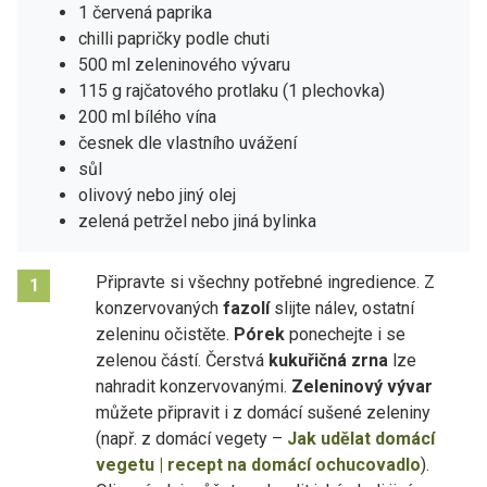
1 červená paprika
chilli papričky podle chuti
500 ml zeleninového vývaru
115 g rajčatového protlaku (1 plechovka)
200 ml bílého vína
česnek dle vlastního uvážení
sůl
olivový nebo jiný olej
zelená petržel nebo jiná bylinka
Připravte si všechny potřebné ingredience. Z
1
konzervovaných
fazolí
slijte nálev, ostatní
zeleninu očistěte.
Pórek
ponechejte i se
zelenou částí. Čerstvá
kukuřičná zrna
lze
nahradit konzervovanými.
Zeleninový vývar
můžete připravit i z domácí sušené zeleniny
(např. z domácí vegety –
Jak udělat domácí
vegetu | recept na domácí ochucovadlo
).