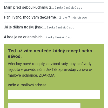
Mám před sebou kuchařku z…
2 roky 7 měsíců ago
Paní Ivano, moc Vám děkujeme…
2 roky 7 měsíců ago
Já je dělám trošku jinak,…
2 roky 7 měsíců ago
A kde je na orientalnich…
2 roky 8 měsíců ago
Teď už vám neuteče žádný recept nebo
návod.
Všechny nové recepty, sezónní rady, tipy a návody
najdete v pravidelném JakTak zpravodaji ve své e-
mailové schránce. ZDARMA.
Vaše e-mailová adresa