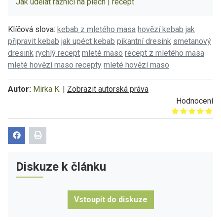
Jak udělat ražniči na plech | recept
Klíčová slova:
kebab z mletého masa
hovězí kebab
jak
připravit kebab
jak upéct kebab
pikantní dresink
smetanový
dresink
rychlý recept
mleté maso
recept z mletého masa
mleté hovězí maso recepty
mleté hovězí maso
Autor:
Mirka K.
|
Zobrazit autorská práva
Hodnocení
Give it 1/5
Give it 2/5
Give it 3/5
Give it 4/5
Give it 5/5
Diskuze k článku
Vstoupit do diskuze