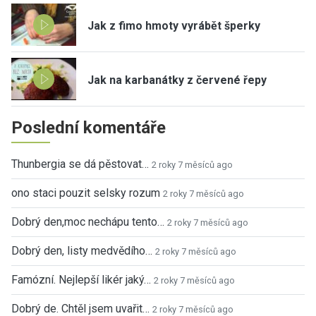
Jak z fimo hmoty vyrábět šperky
Jak na karbanátky z červené řepy
Poslední komentáře
Thunbergia se dá pěstovat…
2 roky 7 měsíců ago
ono staci pouzit selsky rozum
2 roky 7 měsíců ago
Dobrý den,moc nechápu tento…
2 roky 7 měsíců ago
Dobrý den, listy medvědího…
2 roky 7 měsíců ago
Famózní. Nejlepší likér jaký…
2 roky 7 měsíců ago
Dobrý de. Chtěl jsem uvařit…
2 roky 7 měsíců ago