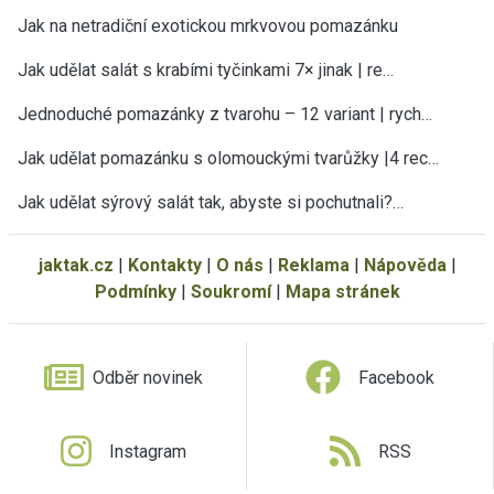
Jak na netradiční exotickou mrkvovou pomazánku
Jak udělat salát s krabími tyčinkami 7× jinak | re…
Jednoduché pomazánky z tvarohu – 12 variant | rych…
Jak udělat pomazánku s olomouckými tvarůžky |4 rec…
Jak udělat sýrový salát tak, abyste si pochutnali?…
jaktak.cz
|
Kontakty
|
O nás
|
Reklama
|
Nápověda
|
Podmínky
|
Soukromí
|
Mapa stránek
Odběr novinek
Facebook
Instagram
RSS