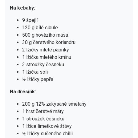
Na kebaby:
9 špejlí
120 g bílé cibule
500 g hovězího masa
30 g čerstvého koriandru
2 lžičky mleté papriky
1 lžička mletého kmínu
3 stroužky česneku
1 lžička soli
½ lžičky pepře
Na dresink:
200 g 12% zakysané smetany
1 hrst čerstvé máty
1 stroužek česneku
1 lžíce limetkové šťávy
½ lžičky sušeného chilli