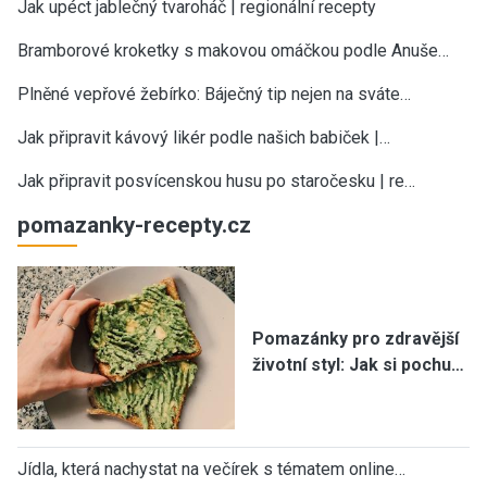
Jak upéct jablečný tvaroháč | regionální recepty
Bramborové kroketky s makovou omáčkou podle Anuše…
Plněné vepřové žebírko: Báječný tip nejen na sváte…
Jak připravit kávový likér podle našich babiček |…
Jak připravit posvícenskou husu po staročesku | re…
pomazanky-recepty.cz
Pomazánky pro zdravější
životní styl: Jak si pochu…
Jídla, která nachystat na večírek s tématem online…