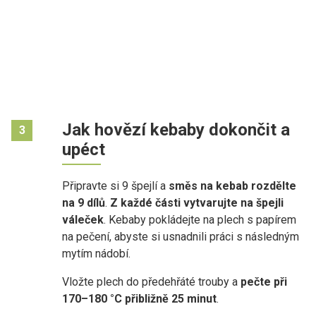
Jak hovězí kebaby dokončit a
3
upéct
Připravte si 9 špejlí a
směs na kebab rozdělte
na 9 dílů
.
Z každé části
vytvarujte na špejli
váleček
. Kebaby pokládejte na plech s papírem
na pečení, abyste si usnadnili práci s následným
mytím nádobí.
Vložte plech do předehřáté trouby a
pečte při
170–180 °C přibližně 25 minut
.