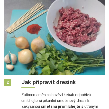
Jak připravit dresink
2
Zatímco směs na hovězí kebab odpočívá,
umíchejte si pikantní smetanový dresink.
Zakysanou
smetanu promíchejte s
utřeným