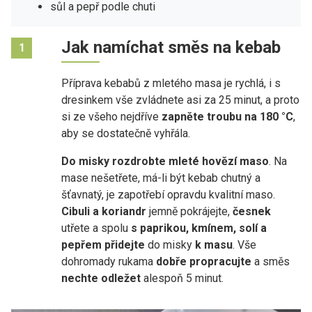
sůl a pepř podle chuti
Jak namíchat směs na kebab
1
Příprava kebabů z mletého masa je rychlá, i s
dresinkem vše zvládnete asi za 25 minut, a proto
si ze všeho nejdříve
zapněte troubu na 180 °C
,
aby se dostatečně vyhřála.
Do misky rozdrobte mleté hovězí maso
. Na
mase nešetřete, má-li být kebab chutný a
šťavnatý, je zapotřebí opravdu kvalitní maso.
Cibuli a koriandr
jemně pokrájejte,
česnek
utřete a spolu
s paprikou, kmínem, solí a
pepřem přidejte
do misky
k masu
. Vše
dohromady rukama
dobře propracujte
a směs
nechte odležet
alespoň 5 minut.