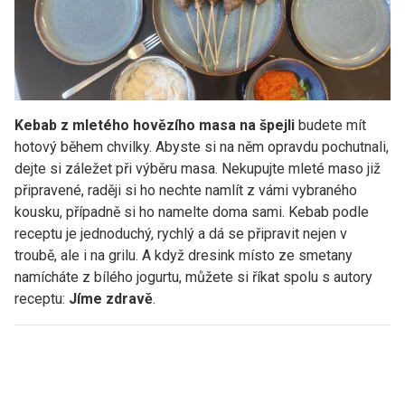
Kebab z mletého hovězího masa na špejli
budete mít
hotový během chvilky. Abyste si na něm opravdu pochutnali,
dejte si záležet při výběru masa. Nekupujte mleté maso již
připravené, raději si ho nechte namlít z vámi vybraného
kousku, případně si ho namelte doma sami. Kebab podle
receptu je jednoduchý, rychlý a dá se připravit nejen v
troubě, ale i na grilu. A když dresink místo ze smetany
namícháte z bílého jogurtu, můžete si říkat spolu s autory
receptu:
Jíme zdravě
.