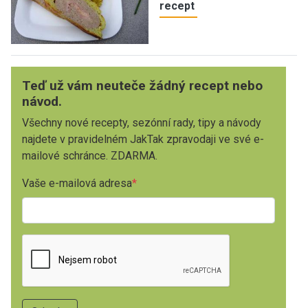
recept
Teď už vám neuteče žádný recept nebo
návod.
Všechny nové recepty, sezónní rady, tipy a návody
najdete v pravidelném JakTak zpravodaji ve své e-
mailové schránce. ZDARMA.
Vaše e-mailová adresa