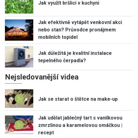
Jak využít bršlici v kuchyni
Jak efektivně vytápět venkovní akci
nebo stan? Průvodce pronájmem
mobilních topidel
Jak důležitá je kvalitní instalace
tepelného čerpadla?
Nejsledovanější videa
Jak se starat o štětce na make-up
Jak udělat jablečný tart s vanilkovou
zmrzlinou a karamelovou omáčkou |
recept