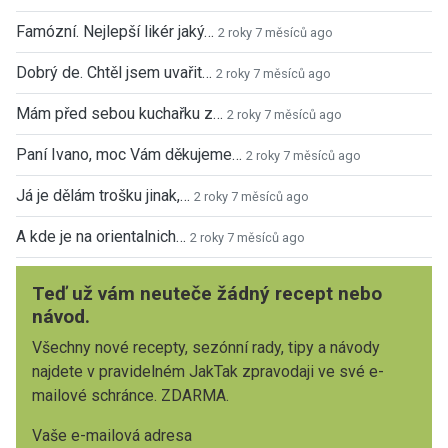
Famózní. Nejlepší likér jaký…
2 roky 7 měsíců ago
Dobrý de. Chtěl jsem uvařit…
2 roky 7 měsíců ago
Mám před sebou kuchařku z…
2 roky 7 měsíců ago
Paní Ivano, moc Vám děkujeme…
2 roky 7 měsíců ago
Já je dělám trošku jinak,…
2 roky 7 měsíců ago
A kde je na orientalnich…
2 roky 7 měsíců ago
Teď už vám neuteče žádný recept nebo
návod.
Všechny nové recepty, sezónní rady, tipy a návody
najdete v pravidelném JakTak zpravodaji ve své e-
mailové schránce. ZDARMA.
Vaše e-mailová adresa