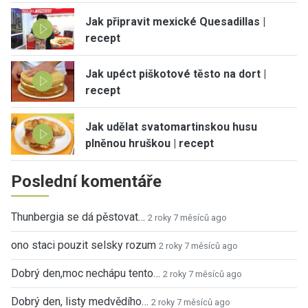
Jak připravit mexické Quesadillas |
recept
Jak upéct piškotové těsto na dort |
recept
Jak udělat svatomartinskou husu
plněnou hruškou | recept
Poslední komentáře
Thunbergia se dá pěstovat…
2 roky 7 měsíců ago
ono staci pouzit selsky rozum
2 roky 7 měsíců ago
Dobrý den,moc nechápu tento…
2 roky 7 měsíců ago
Dobrý den, listy medvědího…
2 roky 7 měsíců ago