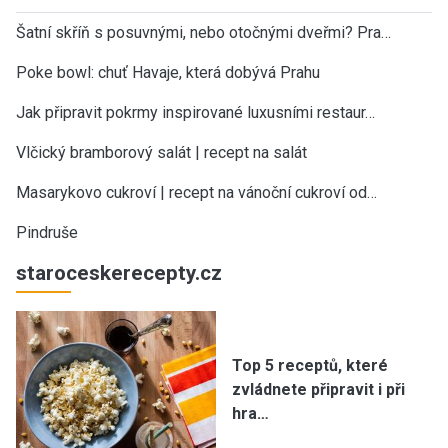
Šatní skříň s posuvnými, nebo otočnými dveřmi? Pra…
Poke bowl: chuť Havaje, která dobývá Prahu
Jak připravit pokrmy inspirované luxusními restaur…
Vlčický bramborový salát | recept na salát
Masarykovo cukroví | recept na vánoční cukroví od…
Pindruše
staroceskerecepty.cz
Top 5 receptů, které
zvládnete připravit i při
hra…