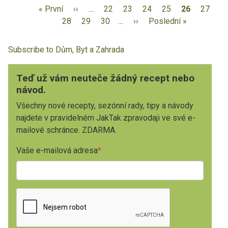
« První
‹‹
…
22
23
24
25
26
27
28
29
30
…
››
Poslední »
Subscribe to Dům, Byt a Zahrada
Teď už vám neuteče žádný recept nebo
návod.
Všechny nové recepty, sezónní rady, tipy a návody
najdete v pravidelném JakTak zpravodaji ve své e-
mailové schránce. ZDARMA.
Vaše e-mailová adresa