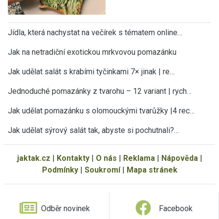
Jídla, která nachystat na večírek s tématem online…
Jak na netradiční exotickou mrkvovou pomazánku
Jak udělat salát s krabími tyčinkami 7× jinak | re…
Jednoduché pomazánky z tvarohu – 12 variant | rych…
Jak udělat pomazánku s olomouckými tvarůžky |4 rec…
Jak udělat sýrový salát tak, abyste si pochutnali?…
jaktak.cz
|
Kontakty
|
O nás
|
Reklama
|
Nápověda
|
Podmínky
|
Soukromí
|
Mapa stránek
Odběr novinek
Facebook