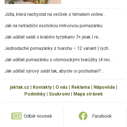
Jídla, která nachystat na večírek s tématem online…
Jak na netradiční exotickou mrkvovou pomazánku
Jak udělat salát s krabími tyčinkami 7× jinak | re…
Jednoduché pomazánky z tvarohu – 12 variant | rych…
Jak udělat pomazánku s olomouckými tvarůžky |4 rec…
Jak udělat sýrový salát tak, abyste si pochutnali?…
jaktak.cz
|
Kontakty
|
O nás
|
Reklama
|
Nápověda
|
Podmínky
|
Soukromí
|
Mapa stránek
Odběr novinek
Facebook