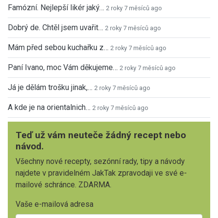
Famózní. Nejlepší likér jaký…
2 roky 7 měsíců ago
Dobrý de. Chtěl jsem uvařit…
2 roky 7 měsíců ago
Mám před sebou kuchařku z…
2 roky 7 měsíců ago
Paní Ivano, moc Vám děkujeme…
2 roky 7 měsíců ago
Já je dělám trošku jinak,…
2 roky 7 měsíců ago
A kde je na orientalnich…
2 roky 7 měsíců ago
Teď už vám neuteče žádný recept nebo
návod.
Všechny nové recepty, sezónní rady, tipy a návody
najdete v pravidelném JakTak zpravodaji ve své e-
mailové schránce. ZDARMA.
Vaše e-mailová adresa