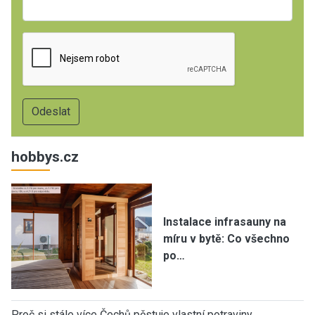
hobbys.cz
Instalace infrasauny na
míru v bytě: Co všechno
po…
Proč si stále více Čechů pěstuje vlastní potraviny…