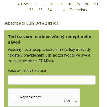
« První
‹‹
…
16
17
18
19
20
21
22
23
24
…
››
Poslední »
Subscribe to Dům, Byt a Zahrada
Teď už vám neuteče žádný recept nebo
návod.
Všechny nové recepty, sezónní rady, tipy a návody
najdete v pravidelném JakTak zpravodaji ve své e-
mailové schránce. ZDARMA.
Vaše e-mailová adresa