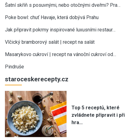
Šatní skříň s posuvnými, nebo otočnými dveřmi? Pra…
Poke bowl: chuť Havaje, která dobývá Prahu
Jak připravit pokrmy inspirované luxusními restaur…
Vlčický bramborový salát | recept na salát
Masarykovo cukroví | recept na vánoční cukroví od…
Pindruše
staroceskerecepty.cz
Top 5 receptů, které
zvládnete připravit i při
hra…