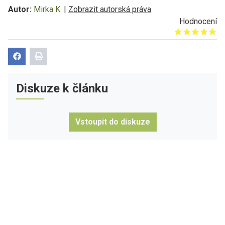
Autor:
Mirka K.
|
Zobrazit autorská práva
Hodnocení
Give it 1/5
Give it 2/5
Give it 3/5
Give it 4/5
Give it 5/5
Diskuze k článku
Vstoupit do diskuze