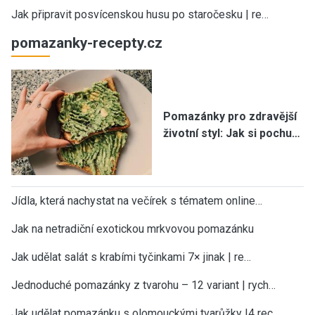
Jak připravit posvícenskou husu po staročesku | re…
pomazanky-recepty.cz
Pomazánky pro zdravější
životní styl: Jak si pochu…
Jídla, která nachystat na večírek s tématem online…
Jak na netradiční exotickou mrkvovou pomazánku
Jak udělat salát s krabími tyčinkami 7× jinak | re…
Jednoduché pomazánky z tvarohu – 12 variant | rych…
Jak udělat pomazánku s olomouckými tvarůžky |4 rec…