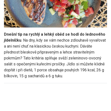
Dnešní tip na rychlý a lehký oběd se hodí do lednového
jídelníčku
. Na dny, kdy se vám nechce zdlouhavě vyvařovat
a ani není chuť na klasickou českou kuchyni. Dáváte
přednost bleskově připraveným a lehce stravitelným
pokrmům? Tato kritéria splňuje svěží zeleninovo-ovocný
salát s opečenými kuřecími prsíčky. Jídlo si můžete klidně
dopřát i při dietě, 1 porce obsahuje pouhých 196 kcal, 26 g
bílkovin, 15 g sacharidů a 6 g tuku.