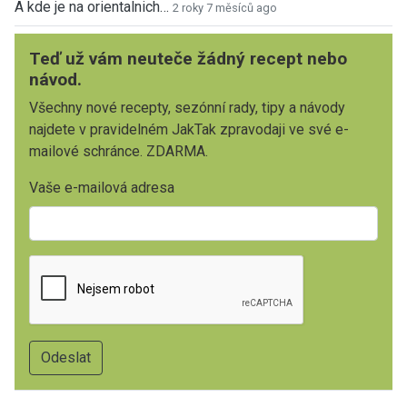
A kde je na orientalnich…
2 roky 7 měsíců ago
Teď už vám neuteče žádný recept nebo
návod.
Všechny nové recepty, sezónní rady, tipy a návody
najdete v pravidelném JakTak zpravodaji ve své e-
mailové schránce. ZDARMA.
Vaše e-mailová adresa