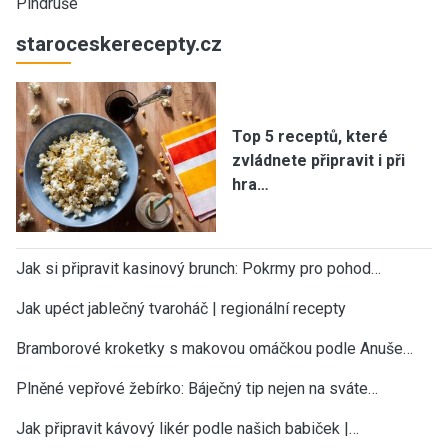
Pindruše
staroceskerecepty.cz
Top 5 receptů, které
zvládnete připravit i při
hra…
Jak si připravit kasinový brunch: Pokrmy pro pohod…
Jak upéct jablečný tvaroháč | regionální recepty
Bramborové kroketky s makovou omáčkou podle Anuše…
Plněné vepřové žebírko: Báječný tip nejen na sváte…
Jak připravit kávový likér podle našich babiček |…