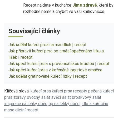
Recept najdete v kuchařce
Jíme zdravě
, která by
rozhodně neměla chybět ve vaší knihovničce.
Související články
Jak udělat kuřecí prsa na mandlích | recept
Jak připravit kuřecí prsa se směsí opečeného lilku a
lišek | recept
Jak upéct kuřecí prsa s provensálskou krustou | recept
Jak upéct kuřecí prsa v kořeněné jogurtové omáčce
Jak udělat gratinované kuřecí řízky | recept
Klíčová slova:
kuřecí prsa
kuřecí prsa recepty
pečená kuřecí
prsa
zdravý ovocný salát
svěží salát
broskvový salát
inspirace na lehký oběd
tip na lehký oběd
jídlo z kuřecího
masa
dietní recept