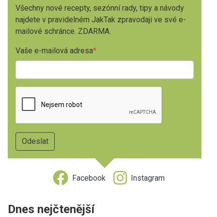
Všechny nové recepty, sezónní rady, tipy a návody
najdete v pravidelném JakTak zpravodaji ve své e-
mailové schránce. ZDARMA.
Vaše e-mailová adresa
Facebook
Instagram
Dnes nejčtenější