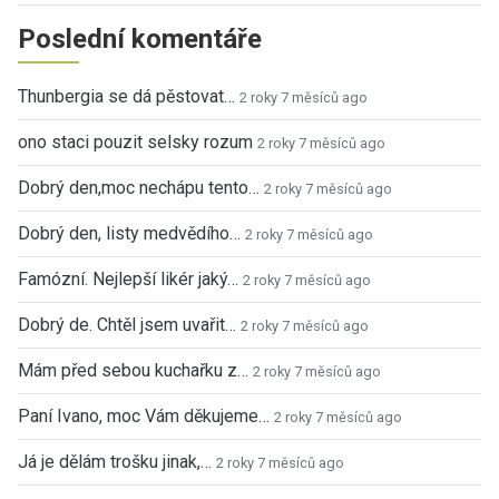
Poslední komentáře
Thunbergia se dá pěstovat…
2 roky 7 měsíců ago
ono staci pouzit selsky rozum
2 roky 7 měsíců ago
Dobrý den,moc nechápu tento…
2 roky 7 měsíců ago
Dobrý den, listy medvědího…
2 roky 7 měsíců ago
Famózní. Nejlepší likér jaký…
2 roky 7 měsíců ago
Dobrý de. Chtěl jsem uvařit…
2 roky 7 měsíců ago
Mám před sebou kuchařku z…
2 roky 7 měsíců ago
Paní Ivano, moc Vám děkujeme…
2 roky 7 měsíců ago
Já je dělám trošku jinak,…
2 roky 7 měsíců ago