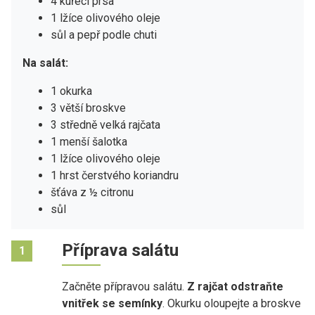
4 kuřecí prsa
1 lžíce olivového oleje
sůl a pepř podle chuti
Na salát:
1 okurka
3 větší broskve
3 středně velká rajčata
1 menší šalotka
1 lžíce olivového oleje
1 hrst čerstvého koriandru
šťáva z ½ citronu
sůl
Příprava salátu
1
Začněte přípravou salátu.
Z rajčat odstraňte
vnitřek se semínky
. Okurku oloupejte a broskve