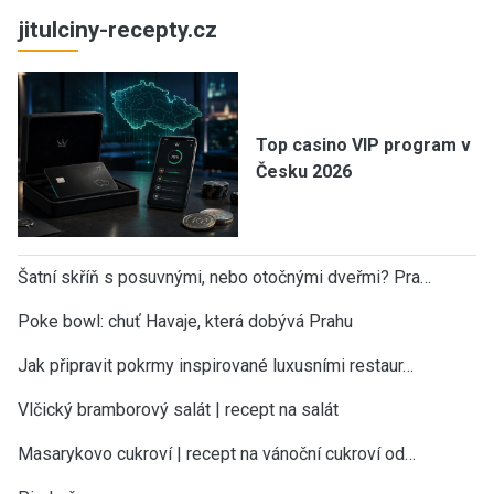
jitulciny-recepty.cz
Top casino VIP program v
Česku 2026
Šatní skříň s posuvnými, nebo otočnými dveřmi? Pra…
Poke bowl: chuť Havaje, která dobývá Prahu
Jak připravit pokrmy inspirované luxusními restaur…
Vlčický bramborový salát | recept na salát
Masarykovo cukroví | recept na vánoční cukroví od…