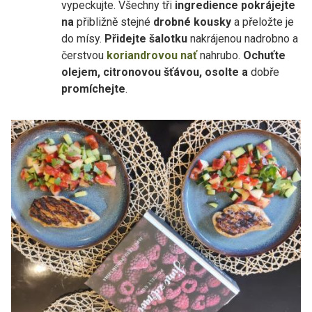
vypeckujte. Všechny tři
ingredience pokrájejte
na
přibližně stejné
drobné kousky
a přeložte je
do mísy.
Přidejte šalotku
nakrájenou nadrobno a
čerstvou
koriandrovou nať
nahrubo.
Ochuťte
olejem, citronovou šťávou, osolte a
dobře
promíchejte
.