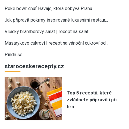
Poke bowl: chuť Havaje, která dobývá Prahu
Jak připravit pokrmy inspirované luxusními restaur…
Vlčický bramborový salát | recept na salát
Masarykovo cukroví | recept na vánoční cukroví od…
Pindruše
staroceskerecepty.cz
Top 5 receptů, které
zvládnete připravit i při
hra…