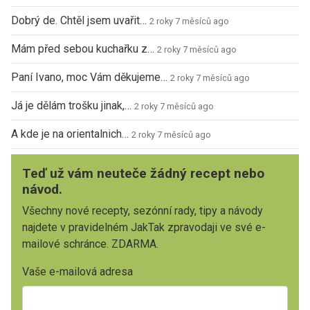
Dobrý de. Chtěl jsem uvařit…
2 roky 7 měsíců ago
Mám před sebou kuchařku z…
2 roky 7 měsíců ago
Paní Ivano, moc Vám děkujeme…
2 roky 7 měsíců ago
Já je dělám trošku jinak,…
2 roky 7 měsíců ago
A kde je na orientalnich…
2 roky 7 měsíců ago
Teď už vám neuteče žádný recept nebo
návod.
Všechny nové recepty, sezónní rady, tipy a návody
najdete v pravidelném JakTak zpravodaji ve své e-
mailové schránce. ZDARMA.
Vaše e-mailová adresa