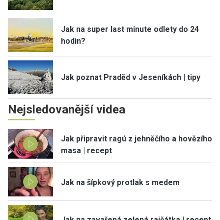
Jak na super last minute odlety do 24
hodin?
Jak poznat Praděd v Jeseníkách | tipy
Nejsledovanější videa
Jak připravit ragú z jehněčího a hovězího
masa | recept
Jak na šípkový protlak s medem
Jak na zavařená zelená rajčátka | recept