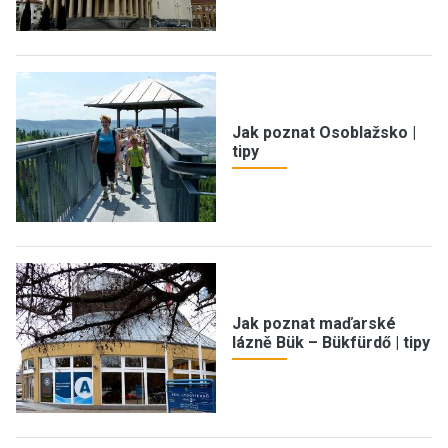
Jak poznat Osoblažsko |
tipy
Jak poznat maďarské
lázně Bük – Bükfürdő | tipy