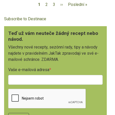
1
2
3
››
Poslední »
Subscribe to Destinace
Teď už vám neuteče žádný recept nebo
návod.
Všechny nové recepty, sezónní rady, tipy a návody
najdete v pravidelném JakTak zpravodaji ve své e-
mailové schránce. ZDARMA.
Vaše e-mailová adresa