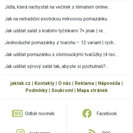
Jídla, která nachystat na večírek s tématem online…
Jak na netradiční exotickou mrkvovou pomazánku
Jak udělat salát s krabími tyčinkami 7× jinak | re…
Jednoduché pomazánky z tvarohu – 12 variant | rych…
Jak udělat pomazánku s olomouckými tvarůžky |4 rec…
Jak udělat sýrový salát tak, abyste si pochutnali?…
jaktak.cz
|
Kontakty
|
O nás
|
Reklama
|
Nápověda
|
Podmínky
|
Soukromí
|
Mapa stránek
Odběr novinek
Facebook