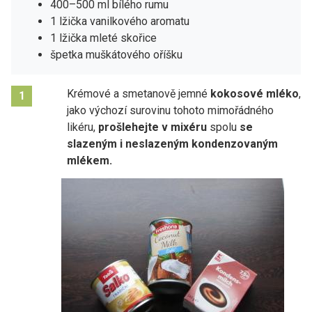
400–500 ml bílého rumu
1 lžička vanilkového aromatu
1 lžička mleté skořice
špetka muškátového oříšku
Krémové a smetanově jemné
kokosové mléko
,
1
jako výchozí surovinu tohoto mimořádného
likéru,
prošlehejte v mixéru
spolu
se
slazeným i neslazeným
kondenzovaným
mlékem.