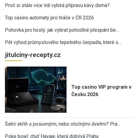
Proč si stále více lidí vybírá přípravu kávy doma?
Top casino automaty pro hráče v ČR 2026
Pohovka pro hosty: jak vybrat pohodlné přespání be…
Pět výhod průmyslového tepelného čerpadla, které o…
jitulciny-recepty.cz
Top casino VIP program v
Česku 2026
Šatní skříň s posuvnými, nebo otočnými dveřmi? Pra…
Poke bowl: chuť Havaje, která dobývá Prahu