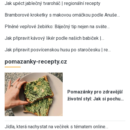
Jak upéct jablečný tvaroháč | regionální recepty
Bramborové kroketky s makovou omáčkou podle Anuše…
Plněné vepřové žebírko: Báječný tip nejen na sváte…
Jak připravit kávový likér podle našich babiček |…
Jak připravit posvícenskou husu po staročesku | re…
pomazanky-recepty.cz
Pomazánky pro zdravější
životní styl: Jak si pochu…
Jídla, která nachystat na večírek s tématem online…