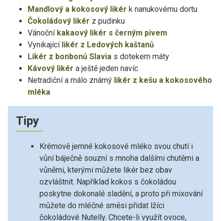
Mandlový a kokosový likér
k nanukovému dortu
Čokoládový likér
z pudinku
Vánoční
kakaový likér s černým pivem
Vynikající
likér z Ledových kaštanů
Likér z bonbonů Slavia
s dotekem máty
Kávový likér
a ještě jeden navíc
Netradiční a málo známý
likér z kešu a kokosového
mléka
Tipy
Krémově jemné kokosové mléko svou chutí i
vůní báječně souzní s mnoha dalšími chutěmi a
vůněmi, kterými můžete likér bez obav
ozvláštnit. Například kokos s čokoládou
poskytne dokonalé sladění, a proto při mixování
můžete do mléčné směsi přidat lžíci
čokoládové Nutelly. Chcete-li využít ovoce,