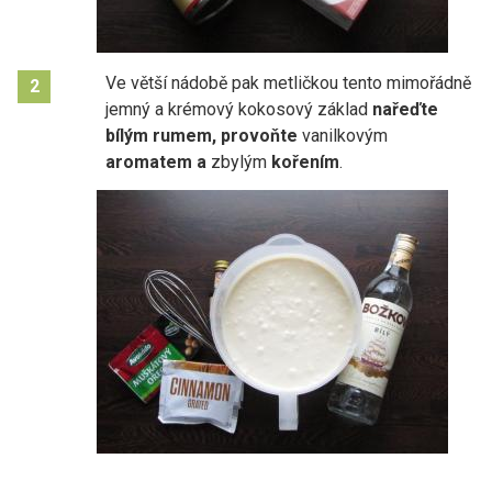
Ve větší nádobě pak metličkou tento mimořádně
2
jemný a krémový kokosový základ
nařeďte
bílým rumem, provoňte
vanilkovým
aromatem a
zbylým
kořením
.