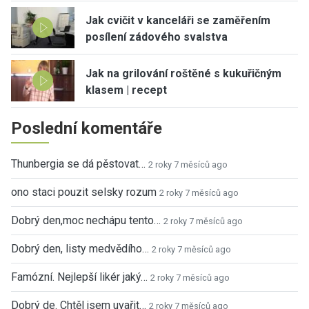
Jak cvičit v kanceláři se zaměřením
posílení zádového svalstva
Jak na grilování roštěné s kukuřičným
klasem | recept
Poslední komentáře
Thunbergia se dá pěstovat…
2 roky 7 měsíců ago
ono staci pouzit selsky rozum
2 roky 7 měsíců ago
Dobrý den,moc nechápu tento…
2 roky 7 měsíců ago
Dobrý den, listy medvědího…
2 roky 7 měsíců ago
Famózní. Nejlepší likér jaký…
2 roky 7 měsíců ago
Dobrý de. Chtěl jsem uvařit…
2 roky 7 měsíců ago