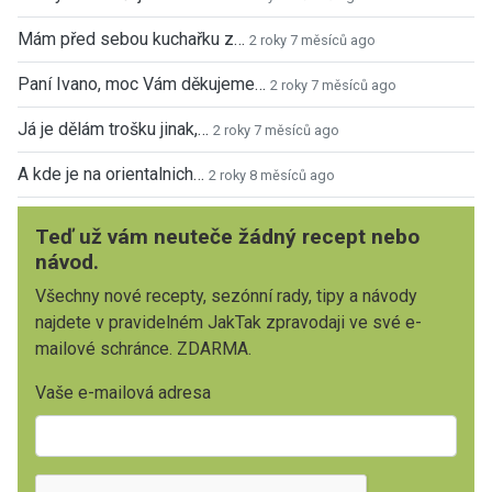
Mám před sebou kuchařku z…
2 roky 7 měsíců ago
Paní Ivano, moc Vám děkujeme…
2 roky 7 měsíců ago
Já je dělám trošku jinak,…
2 roky 7 měsíců ago
A kde je na orientalnich…
2 roky 8 měsíců ago
Teď už vám neuteče žádný recept nebo
návod.
Všechny nové recepty, sezónní rady, tipy a návody
najdete v pravidelném JakTak zpravodaji ve své e-
mailové schránce. ZDARMA.
Vaše e-mailová adresa