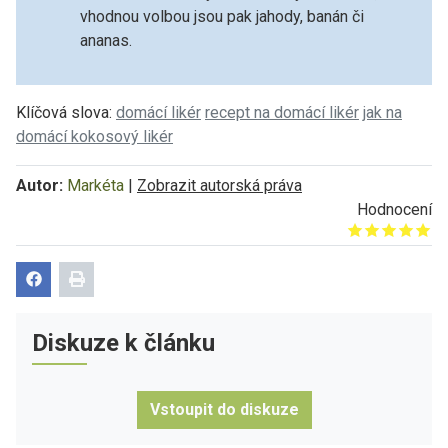
vhodnou volbou jsou pak jahody, banán či
ananas.
Klíčová slova:
domácí likér
recept na domácí likér
jak na
domácí kokosový likér
Autor:
Markéta
|
Zobrazit autorská práva
Hodnocení
Give it 1/5
Give it 2/5
Give it 3/5
Give it 4/5
Give it 5/5
Diskuze k článku
Vstoupit do diskuze