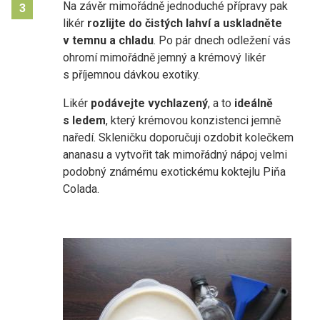
Na závěr mimořádně jednoduché přípravy pak
3
likér
rozlijte do čistých lahví a uskladněte
v temnu a chladu
. Po pár dnech odležení vás
ohromí mimořádně jemný a krémový likér
s příjemnou dávkou exotiky.
Likér
podávejte vychlazený
, a to
ideálně
s ledem
, který krémovou konzistenci jemně
naředí. Skleničku doporučuji ozdobit kolečkem
ananasu a vytvořit tak mimořádný nápoj velmi
podobný známému exotickému koktejlu Piňa
Colada.