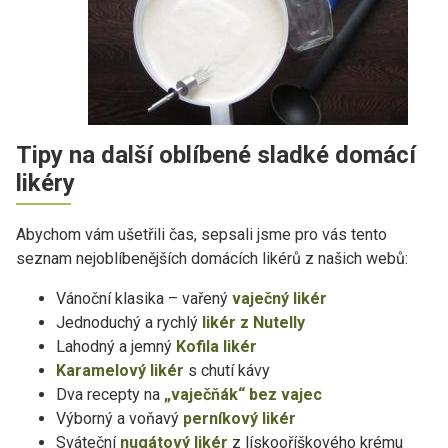
Tipy na další oblíbené sladké domácí
likéry
Abychom vám ušetřili čas, sepsali jsme pro vás tento
seznam nejoblíbenějších domácích likérů z našich webů:
Vánoční klasika – vařený
vaječný likér
Jednoduchý a rychlý
likér z Nutelly
Lahodný a jemný
Kofila likér
Karamelový likér
s chutí kávy
Dva recepty na
„vaječňák“ bez vajec
Výborný a voňavý
perníkový likér
Sváteční
nugátový likér
z lískooříškového krému