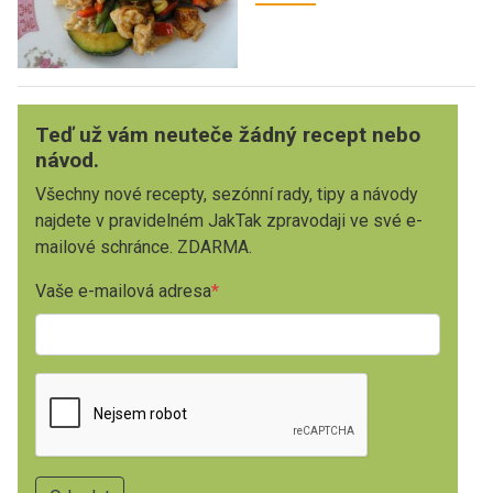
Teď už vám neuteče žádný recept nebo
návod.
Všechny nové recepty, sezónní rady, tipy a návody
najdete v pravidelném JakTak zpravodaji ve své e-
mailové schránce. ZDARMA.
Vaše e-mailová adresa