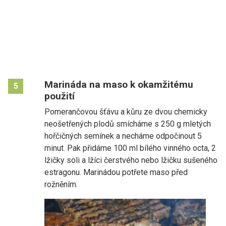
Marináda na maso k okamžitému
5
použití
Pomerančovou šťávu a kůru ze dvou chemicky
neošetřených plodů smícháme s 250 g mletých
hořčičných semínek a necháme odpočinout 5
minut. Pak přidáme 100 ml bílého vinného octa, 2
lžičky soli a lžíci čerstvého nebo lžičku sušeného
estragonu. Marinádou potřete maso před
rožněním.