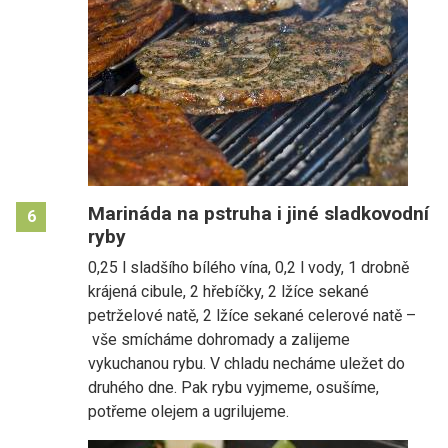
Marináda na pstruha i jiné sladkovodní
6
ryby
0,25 l sladšího bílého vína, 0,2 l vody, 1 drobně
krájená cibule, 2 hřebíčky, 2 lžíce sekané
petrželové natě, 2 lžíce sekané celerové natě –
vše smícháme dohromady a zalijeme
vykuchanou rybu. V chladu necháme uležet do
druhého dne. Pak rybu vyjmeme, osušíme,
potřeme olejem a ugrilujeme.