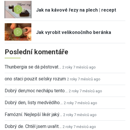
Jak na kávové řezy na plech | recept
Jak vyrobit velikonočního beránka
Poslední komentáře
Thunbergia se dá pěstovat…
2 roky 7 měsíců ago
ono staci pouzit selsky rozum
2 roky 7 měsíců ago
Dobrý den,moc nechápu tento…
2 roky 7 měsíců ago
Dobrý den, listy medvědího…
2 roky 7 měsíců ago
Famózní. Nejlepší likér jaký…
2 roky 7 měsíců ago
Dobrý de. Chtěl jsem uvařit…
2 roky 7 měsíců ago