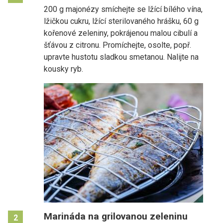
200 g majonézy smíchejte se lžící bílého vína,
lžičkou cukru, lžící sterilovaného hrášku, 60 g
kořenové zeleniny, pokrájenou malou cibulí a
šťávou z citronu. Promíchejte, osolte, popř.
upravte hustotu sladkou smetanou. Nalijte na
kousky ryb.
Marináda na grilovanou zeleninu
2