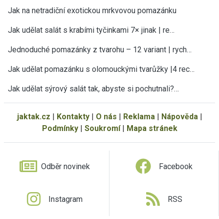
Jak na netradiční exotickou mrkvovou pomazánku
Jak udělat salát s krabími tyčinkami 7× jinak | re…
Jednoduché pomazánky z tvarohu – 12 variant | rych…
Jak udělat pomazánku s olomouckými tvarůžky |4 rec…
Jak udělat sýrový salát tak, abyste si pochutnali?…
jaktak.cz
|
Kontakty
|
O nás
|
Reklama
|
Nápověda
|
Podmínky
|
Soukromí
|
Mapa stránek
Odběr novinek
Facebook
Instagram
RSS