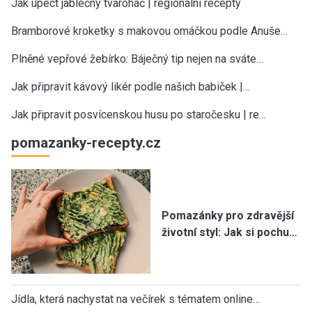
Jak upéct jablečný tvaroháč | regionální recepty
Bramborové kroketky s makovou omáčkou podle Anuše…
Plněné vepřové žebírko: Báječný tip nejen na sváte…
Jak připravit kávový likér podle našich babiček |…
Jak připravit posvícenskou husu po staročesku | re…
pomazanky-recepty.cz
Pomazánky pro zdravější
životní styl: Jak si pochu…
Jídla, která nachystat na večírek s tématem online…