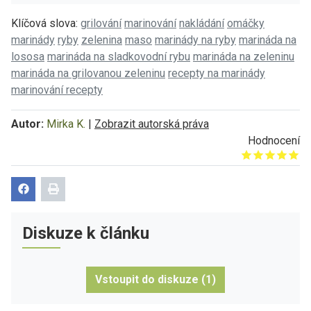
Klíčová slova:
grilování
marinování
nakládání
omáčky
marinády
ryby
zelenina
maso
marinády na ryby
marináda na
lososa
marináda na sladkovodní rybu
marináda na zeleninu
marináda na grilovanou zeleninu
recepty na marinády
marinování recepty
Autor:
Mirka K.
|
Zobrazit autorská práva
Hodnocení
Give it 1/5
Give it 2/5
Give it 3/5
Give it 4/5
Give it 5/5
Diskuze k článku
Vstoupit do diskuze (1)