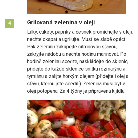
Grilovaná zelenina v oleji
4
Lilky, cukety, papriky a česnek promíchejte v oleji,
nechte okapat a ugrilujte. Musí se slabě opéct.
Pak zeleninu zakapejte citronovou šťávou,
zakryjte nádobu a nechte hodinu marinovat. Po
hodině zeleninu sceďte, naskládejte do sklenic,
přidejte do každé sklenice snítku rozmarýnu a
tymiánu a zalijte horkým olejem (přidejte i olej a
šťávu, kterou jste scedili). Zelenina musí být v
oleji potopena. Za 4 týdny je připravena k jídlu.