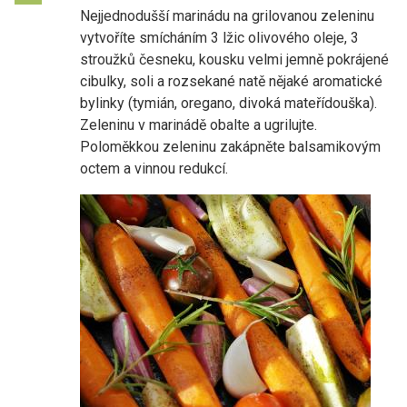
Nejjednodušší marinádu na grilovanou zeleninu
vytvoříte smícháním 3 lžic olivového oleje, 3
stroužků česneku, kousku velmi jemně pokrájené
cibulky, soli a rozsekané natě nějaké aromatické
bylinky (tymián, oregano, divoká mateřídouška).
Zeleninu v marinádě obalte a ugrilujte.
Poloměkkou zeleninu zakápněte balsamikovým
octem a vinnou redukcí.