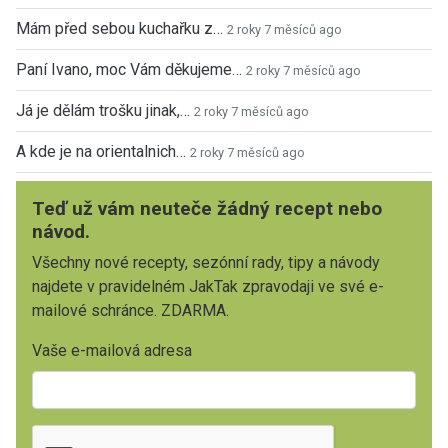
Mám před sebou kuchařku z…
2 roky 7 měsíců ago
Paní Ivano, moc Vám děkujeme…
2 roky 7 měsíců ago
Já je dělám trošku jinak,…
2 roky 7 měsíců ago
A kde je na orientalnich…
2 roky 7 měsíců ago
Teď už vám neuteče žádný recept nebo
návod.
Všechny nové recepty, sezónní rady, tipy a návody
najdete v pravidelném JakTak zpravodaji ve své e-
mailové schránce. ZDARMA.
Vaše e-mailová adresa