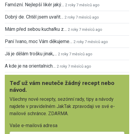
Famózní. Nejlepší likér jaký…
2 roky 7 měsíců ago
Dobrý de. Chtěl jsem uvařit…
2 roky 7 měsíců ago
Mám před sebou kuchařku z…
2 roky 7 měsíců ago
Paní Ivano, moc Vám děkujeme…
2 roky 7 měsíců ago
Já je dělám trošku jinak,…
2 roky 7 měsíců ago
A kde je na orientalnich…
2 roky 7 měsíců ago
Teď už vám neuteče žádný recept nebo
návod.
Všechny nové recepty, sezónní rady, tipy a návody
najdete v pravidelném JakTak zpravodaji ve své e-
mailové schránce. ZDARMA.
Vaše e-mailová adresa