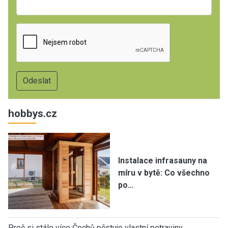
hobbys.cz
Instalace infrasauny na
míru v bytě: Co všechno
po…
Proč si stále více Čechů pěstuje vlastní potraviny…