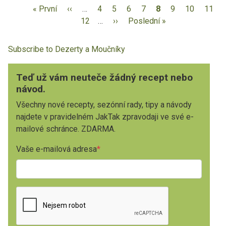
« První
‹‹
…
4
5
6
7
8
9
10
11
12
…
››
Poslední »
Subscribe to Dezerty a Moučníky
Teď už vám neuteče žádný recept nebo
návod.
Všechny nové recepty, sezónní rady, tipy a návody
najdete v pravidelném JakTak zpravodaji ve své e-
mailové schránce. ZDARMA.
Vaše e-mailová adresa