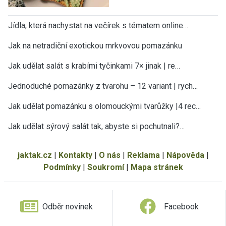
Jídla, která nachystat na večírek s tématem online…
Jak na netradiční exotickou mrkvovou pomazánku
Jak udělat salát s krabími tyčinkami 7× jinak | re…
Jednoduché pomazánky z tvarohu – 12 variant | rych…
Jak udělat pomazánku s olomouckými tvarůžky |4 rec…
Jak udělat sýrový salát tak, abyste si pochutnali?…
jaktak.cz
|
Kontakty
|
O nás
|
Reklama
|
Nápověda
|
Podmínky
|
Soukromí
|
Mapa stránek
Odběr novinek
Facebook