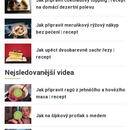
Jak připravit čokoládový topping | recept
na domácí dezertní polevu
Jak připravit meruňkový rýžový nákyp
bez pečení | recept
Jak upéct dvoubarevné sachr řezy |
recept
Nejsledovanější videa
Jak připravit ragú z jehněčího a hovězího
masa | recept
Jak na šípkový protlak s medem