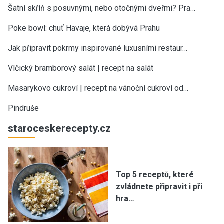
Šatní skříň s posuvnými, nebo otočnými dveřmi? Pra…
Poke bowl: chuť Havaje, která dobývá Prahu
Jak připravit pokrmy inspirované luxusními restaur…
Vlčický bramborový salát | recept na salát
Masarykovo cukroví | recept na vánoční cukroví od…
Pindruše
staroceskerecepty.cz
Top 5 receptů, které
zvládnete připravit i při
hra…