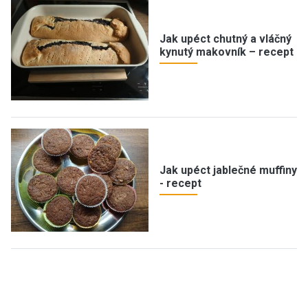
Jak upéct chutný a vláčný
kynutý makovník – recept
Jak upéct jablečné muffiny
- recept