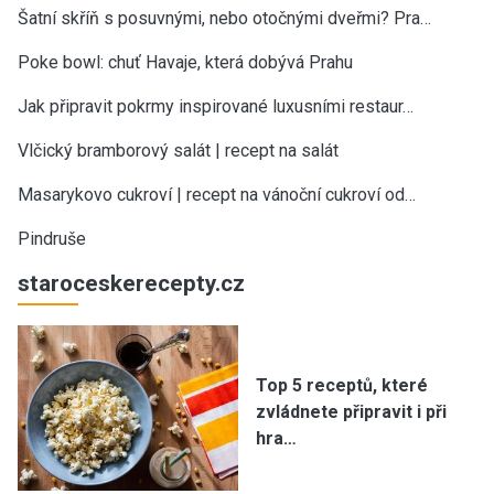
Šatní skříň s posuvnými, nebo otočnými dveřmi? Pra…
Poke bowl: chuť Havaje, která dobývá Prahu
Jak připravit pokrmy inspirované luxusními restaur…
Vlčický bramborový salát | recept na salát
Masarykovo cukroví | recept na vánoční cukroví od…
Pindruše
staroceskerecepty.cz
Top 5 receptů, které
zvládnete připravit i při
hra…