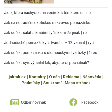
Jídla, která nachystat na večírek s tématem online…
Jak na netradiční exotickou mrkvovou pomazánku
Jak udělat salát s krabími tyčinkami 7× jinak | re…
Jednoduché pomazánky z tvarohu – 12 variant | rych…
Jak udělat pomazánku s olomouckými tvarůžky |4 rec…
Jak udělat sýrový salát tak, abyste si pochutnali?…
jaktak.cz
|
Kontakty
|
O nás
|
Reklama
|
Nápověda
|
Podmínky
|
Soukromí
|
Mapa stránek
Odběr novinek
Facebook