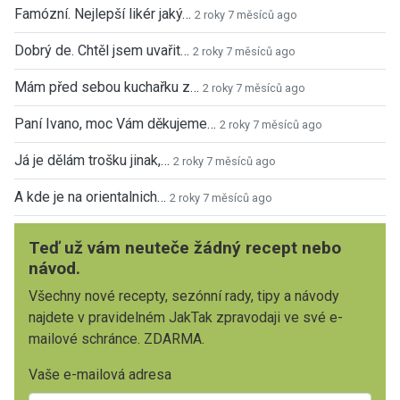
Famózní. Nejlepší likér jaký…
2 roky 7 měsíců ago
Dobrý de. Chtěl jsem uvařit…
2 roky 7 měsíců ago
Mám před sebou kuchařku z…
2 roky 7 měsíců ago
Paní Ivano, moc Vám děkujeme…
2 roky 7 měsíců ago
Já je dělám trošku jinak,…
2 roky 7 měsíců ago
A kde je na orientalnich…
2 roky 7 měsíců ago
Teď už vám neuteče žádný recept nebo
návod.
Všechny nové recepty, sezónní rady, tipy a návody
najdete v pravidelném JakTak zpravodaji ve své e-
mailové schránce. ZDARMA.
Vaše e-mailová adresa