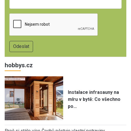
hobbys.cz
Instalace infrasauny na
míru v bytě: Co všechno
po…
Proč si stále více Čechů pěstuje vlastní potraviny…