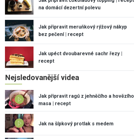
Jak připravit čokoládový topping | recept
na domácí dezertní polevu
Jak připravit meruňkový rýžový nákyp
bez pečení | recept
Jak upéct dvoubarevné sachr řezy |
recept
Nejsledovanější videa
Jak připravit ragú z jehněčího a hovězího
masa | recept
Jak na šípkový protlak s medem