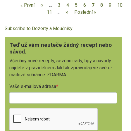
« První
‹‹
…
3
4
5
6
7
8
9
10
11
…
››
Poslední »
Subscribe to Dezerty a Moučníky
Teď už vám neuteče žádný recept nebo
návod.
Všechny nové recepty, sezónní rady, tipy a návody
najdete v pravidelném JakTak zpravodaji ve své e-
mailové schránce. ZDARMA.
Vaše e-mailová adresa