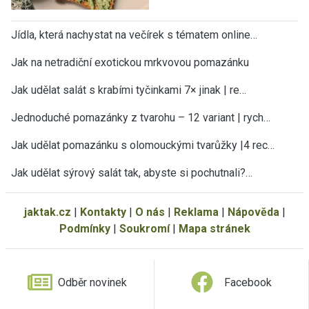
Jídla, která nachystat na večírek s tématem online…
Jak na netradiční exotickou mrkvovou pomazánku
Jak udělat salát s krabími tyčinkami 7× jinak | re…
Jednoduché pomazánky z tvarohu – 12 variant | rych…
Jak udělat pomazánku s olomouckými tvarůžky |4 rec…
Jak udělat sýrový salát tak, abyste si pochutnali?…
jaktak.cz
|
Kontakty
|
O nás
|
Reklama
|
Nápověda
|
Podmínky
|
Soukromí
|
Mapa stránek
Odběr novinek
Facebook