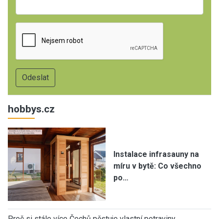
hobbys.cz
Instalace infrasauny na
míru v bytě: Co všechno
po…
Proč si stále více Čechů pěstuje vlastní potraviny…