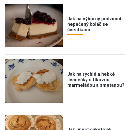
Jak na výborný podzimní
nepečený koláč se
švestkami
Jak na rychlé a hebké
lívanečky s fíkovou
marmeládou a smetanou?
Jak upéct cuketové