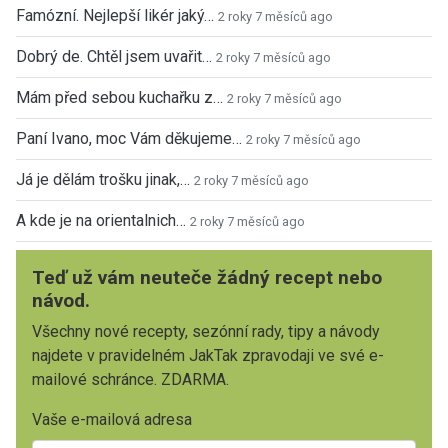
Famózní. Nejlepší likér jaký…
2 roky 7 měsíců ago
Dobrý de. Chtěl jsem uvařit…
2 roky 7 měsíců ago
Mám před sebou kuchařku z…
2 roky 7 měsíců ago
Paní Ivano, moc Vám děkujeme…
2 roky 7 měsíců ago
Já je dělám trošku jinak,…
2 roky 7 měsíců ago
A kde je na orientalnich…
2 roky 7 měsíců ago
Teď už vám neuteče žádný recept nebo
návod.
Všechny nové recepty, sezónní rady, tipy a návody
najdete v pravidelném JakTak zpravodaji ve své e-
mailové schránce. ZDARMA.
Vaše e-mailová adresa