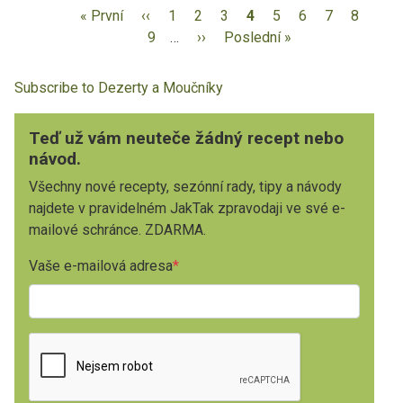
« První
‹‹
1
2
3
4
5
6
7
8
9
…
››
Poslední »
Subscribe to Dezerty a Moučníky
Teď už vám neuteče žádný recept nebo
návod.
Všechny nové recepty, sezónní rady, tipy a návody
najdete v pravidelném JakTak zpravodaji ve své e-
mailové schránce. ZDARMA.
Vaše e-mailová adresa