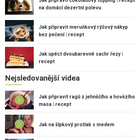
Jak připravit čokoládový topping | recept
na domácí dezertní polevu
Jak připravit meruňkový rýžový nákyp
bez pečení | recept
Jak upéct dvoubarevné sachr řezy |
recept
Nejsledovanější videa
Jak připravit ragú z jehněčího a hovězího
masa | recept
Jak na šípkový protlak s medem