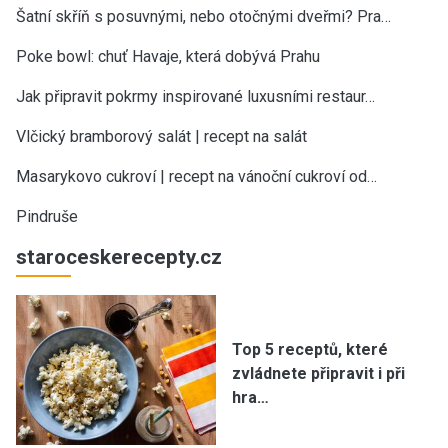
Šatní skříň s posuvnými, nebo otočnými dveřmi? Pra…
Poke bowl: chuť Havaje, která dobývá Prahu
Jak připravit pokrmy inspirované luxusními restaur…
Vlčický bramborový salát | recept na salát
Masarykovo cukroví | recept na vánoční cukroví od…
Pindruše
staroceskerecepty.cz
Top 5 receptů, které
zvládnete připravit i při
hra…