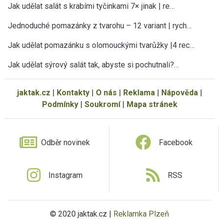
Jak udělat salát s krabími tyčinkami 7× jinak | re…
Jednoduché pomazánky z tvarohu – 12 variant | rych…
Jak udělat pomazánku s olomouckými tvarůžky |4 rec…
Jak udělat sýrový salát tak, abyste si pochutnali?…
jaktak.cz
|
Kontakty
|
O nás
|
Reklama
|
Nápověda
|
Podmínky
|
Soukromí
|
Mapa stránek
Odběr novinek
Facebook
Instagram
RSS
© 2020 jaktak.cz |
Reklamka Plzeň