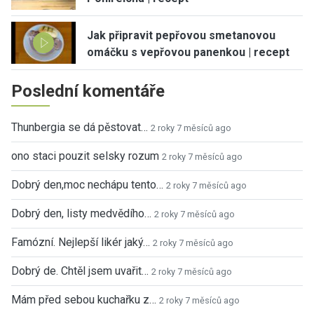
Jak připravit pepřovou smetanovou
omáčku s vepřovou panenkou | recept
Poslední komentáře
Thunbergia se dá pěstovat…
2 roky 7 měsíců ago
ono staci pouzit selsky rozum
2 roky 7 měsíců ago
Dobrý den,moc nechápu tento…
2 roky 7 měsíců ago
Dobrý den, listy medvědího…
2 roky 7 měsíců ago
Famózní. Nejlepší likér jaký…
2 roky 7 měsíců ago
Dobrý de. Chtěl jsem uvařit…
2 roky 7 měsíců ago
Mám před sebou kuchařku z…
2 roky 7 měsíců ago