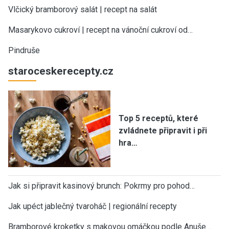
Vlčický bramborový salát | recept na salát
Masarykovo cukroví | recept na vánoční cukroví od…
Pindruše
staroceskerecepty.cz
Top 5 receptů, které
zvládnete připravit i při
hra…
Jak si připravit kasinový brunch: Pokrmy pro pohod…
Jak upéct jablečný tvaroháč | regionální recepty
Bramborové kroketky s makovou omáčkou podle Anuše…