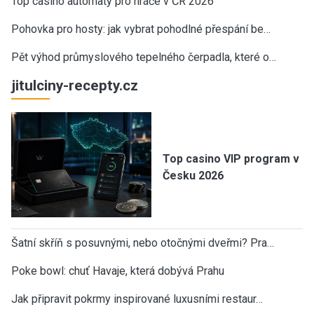
Top casino automaty pro hráče v ČR 2026
Pohovka pro hosty: jak vybrat pohodlné přespání be…
Pět výhod průmyslového tepelného čerpadla, které o…
jitulciny-recepty.cz
Top casino VIP program v
Česku 2026
Šatní skříň s posuvnými, nebo otočnými dveřmi? Pra…
Poke bowl: chuť Havaje, která dobývá Prahu
Jak připravit pokrmy inspirované luxusními restaur…