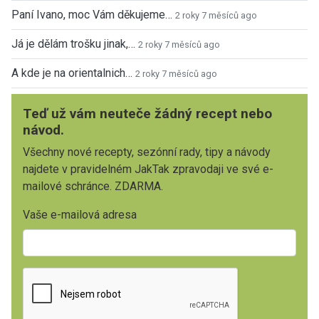
Paní Ivano, moc Vám děkujeme…
2 roky 7 měsíců ago
Já je dělám trošku jinak,…
2 roky 7 měsíců ago
A kde je na orientalnich…
2 roky 7 měsíců ago
Teď už vám neuteče žádný recept nebo
návod.
Všechny nové recepty, sezónní rady, tipy a návody
najdete v pravidelném JakTak zpravodaji ve své e-
mailové schránce. ZDARMA.
Vaše e-mailová adresa