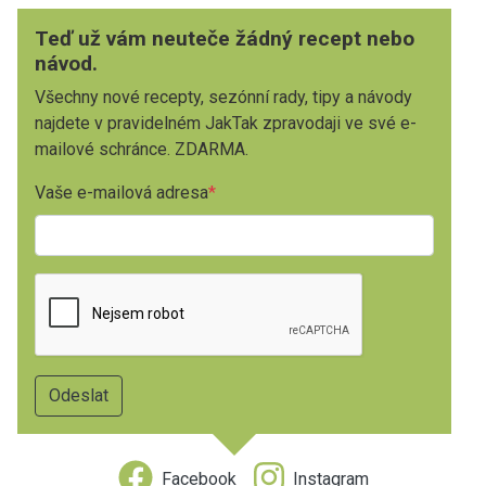
Teď už vám neuteče žádný recept nebo
návod.
Všechny nové recepty, sezónní rady, tipy a návody
najdete v pravidelném JakTak zpravodaji ve své e-
mailové schránce. ZDARMA.
Vaše e-mailová adresa
Facebook
Instagram