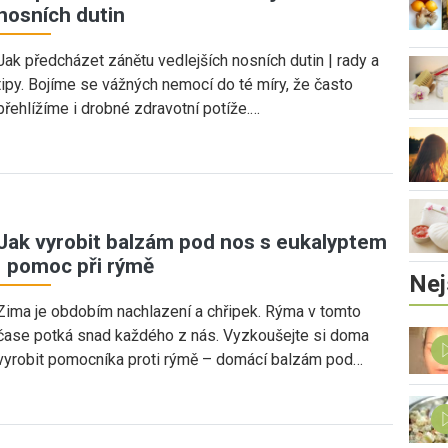
nosních dutin
Jak předcházet zánětu vedlejších nosních dutin | rady a
tipy. Bojíme se vážných nemocí do té míry, že často
přehlížíme i drobné zdravotní potíže.…
Jak vyrobit balzám pod nos s eukalyptem
| pomoc při rýmě
Nej
Zima je obdobím nachlazení a chřipek. Rýma v tomto
čase potká snad každého z nás. Vyzkoušejte si doma
vyrobit pomocníka proti rýmě – domácí balzám pod…