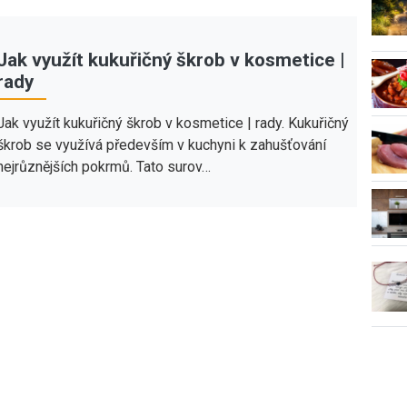
Jak využít kukuřičný škrob v kosmetice |
rady
Jak využít kukuřičný škrob v kosmetice | rady. Kukuřičný
škrob se využívá především v kuchyni k zahušťování
nejrůznějších pokrmů. Tato surov…