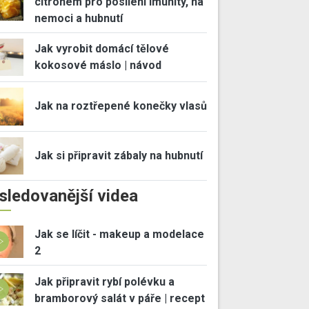
citrónem pro posílení imunity, na
nemoci a hubnutí
Jak vyrobit domácí tělové
kokosové máslo | návod
Jak na roztřepené konečky vlasů
Jak si připravit zábaly na hubnutí
sledovanější videa
Jak se líčit - makeup a modelace
2
Jak připravit rybí polévku a
bramborový salát v páře | recept