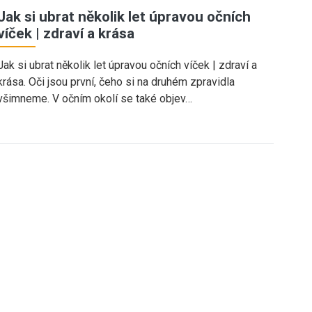
Jak si ubrat několik let úpravou očních
víček | zdraví a krása
Jak si ubrat několik let úpravou očních víček | zdraví a
krása. Oči jsou první, čeho si na druhém zpravidla
všimneme. V očním okolí se také objev…