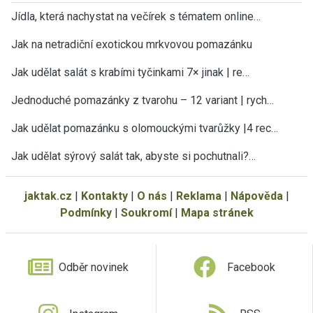
Jídla, která nachystat na večírek s tématem online…
Jak na netradiční exotickou mrkvovou pomazánku
Jak udělat salát s krabími tyčinkami 7× jinak | re…
Jednoduché pomazánky z tvarohu – 12 variant | rych…
Jak udělat pomazánku s olomouckými tvarůžky |4 rec…
Jak udělat sýrový salát tak, abyste si pochutnali?…
jaktak.cz
|
Kontakty
|
O nás
|
Reklama
|
Nápověda
|
Podmínky
|
Soukromí
|
Mapa stránek
Odběr novinek
Facebook