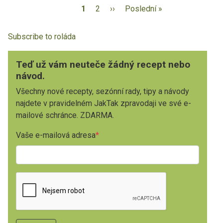
1
2
››
Poslední »
Subscribe to roláda
Teď už vám neuteče žádný recept nebo
návod.
Všechny nové recepty, sezónní rady, tipy a návody
najdete v pravidelném JakTak zpravodaji ve své e-
mailové schránce. ZDARMA.
Vaše e-mailová adresa