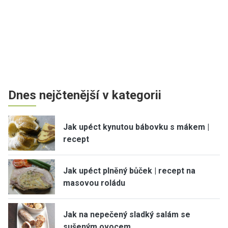
Dnes nejčtenější v kategorii
Jak upéct kynutou bábovku s mákem |
recept
Jak upéct plněný bůček | recept na
masovou roládu
Jak na nepečený sladký salám se
sušeným ovocem