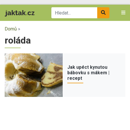
Domů
»
roláda
Jak upéct kynutou
bábovku s mákem |
recept