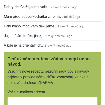
Dobrý de. Chtěl jsem uvařit…
2 roky 7 měsíců ago
Mám před sebou kuchařku z…
2 roky 7 měsíců ago
Paní Ivano, moc Vám děkujeme…
2 roky 7 měsíců ago
Já je dělám trošku jinak,…
2 roky 7 měsíců ago
A kde je na orientalnich…
2 roky 7 měsíců ago
Teď už vám neuteče žádný recept nebo
návod.
Všechny nové recepty, sezónní rady, tipy a návody
najdete v pravidelném JakTak zpravodaji ve své e-
mailové schránce. ZDARMA.
Vaše e-mailová adresa