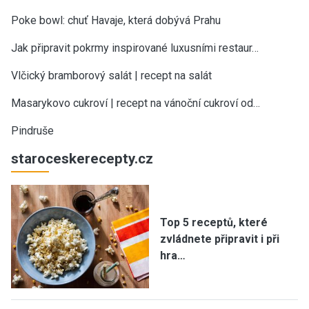
Poke bowl: chuť Havaje, která dobývá Prahu
Jak připravit pokrmy inspirované luxusními restaur…
Vlčický bramborový salát | recept na salát
Masarykovo cukroví | recept na vánoční cukroví od…
Pindruše
staroceskerecepty.cz
Top 5 receptů, které
zvládnete připravit i při
hra…