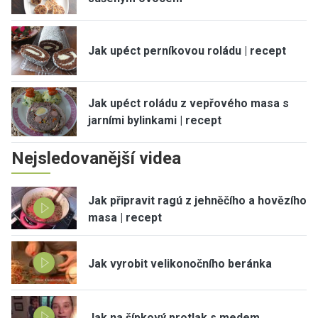
Jak upéct perníkovou roládu | recept
Jak upéct roládu z vepřového masa s
jarními bylinkami | recept
Nejsledovanější videa
Jak připravit ragú z jehněčího a hovězího
masa | recept
Jak vyrobit velikonočního beránka
Jak na šípkový protlak s medem