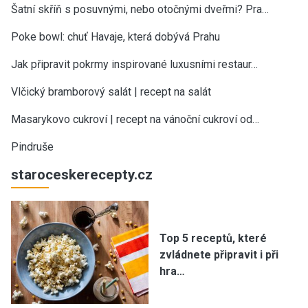
Šatní skříň s posuvnými, nebo otočnými dveřmi? Pra…
Poke bowl: chuť Havaje, která dobývá Prahu
Jak připravit pokrmy inspirované luxusními restaur…
Vlčický bramborový salát | recept na salát
Masarykovo cukroví | recept na vánoční cukroví od…
Pindruše
staroceskerecepty.cz
Top 5 receptů, které
zvládnete připravit i při
hra…