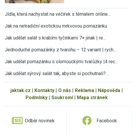
Jídla, která nachystat na večírek s tématem online…
Jak na netradiční exotickou mrkvovou pomazánku
Jak udělat salát s krabími tyčinkami 7× jinak | re…
Jednoduché pomazánky z tvarohu – 12 variant | rych…
Jak udělat pomazánku s olomouckými tvarůžky |4 rec…
Jak udělat sýrový salát tak, abyste si pochutnali?…
jaktak.cz
|
Kontakty
|
O nás
|
Reklama
|
Nápověda
|
Podmínky
|
Soukromí
|
Mapa stránek
Odběr novinek
Facebook