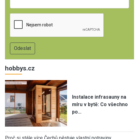
hobbys.cz
Instalace infrasauny na
míru v bytě: Co všechno
po…
Proč si stále více Čechů pěstuje vlastní potraviny…