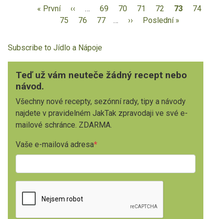
« První
‹‹
…
69
70
71
72
73
74
75
76
77
…
››
Poslední »
Subscribe to Jídlo a Nápoje
Teď už vám neuteče žádný recept nebo
návod.
Všechny nové recepty, sezónní rady, tipy a návody
najdete v pravidelném JakTak zpravodaji ve své e-
mailové schránce. ZDARMA.
Vaše e-mailová adresa