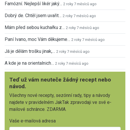
Famózní. Nejlepší likér jaký…
2 roky 7 měsíců ago
Dobrý de. Chtěl jsem uvařit…
2 roky 7 měsíců ago
Mám před sebou kuchařku z…
2 roky 7 měsíců ago
Paní Ivano, moc Vám děkujeme…
2 roky 7 měsíců ago
Já je dělám trošku jinak,…
2 roky 7 měsíců ago
A kde je na orientalnich…
2 roky 7 měsíců ago
Teď už vám neuteče žádný recept nebo
návod.
Všechny nové recepty, sezónní rady, tipy a návody
najdete v pravidelném JakTak zpravodaji ve své e-
mailové schránce. ZDARMA.
Vaše e-mailová adresa