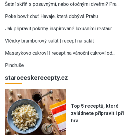
Šatní skříň s posuvnými, nebo otočnými dveřmi? Pra…
Poke bowl: chuť Havaje, která dobývá Prahu
Jak připravit pokrmy inspirované luxusními restaur…
Vlčický bramborový salát | recept na salát
Masarykovo cukroví | recept na vánoční cukroví od…
Pindruše
staroceskerecepty.cz
Top 5 receptů, které
zvládnete připravit i při
hra…