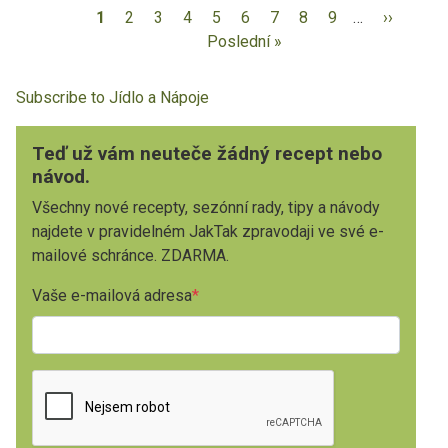
1
2
3
4
5
6
7
8
9
…
››
Poslední »
Subscribe to Jídlo a Nápoje
Teď už vám neuteče žádný recept nebo
návod.
Všechny nové recepty, sezónní rady, tipy a návody
najdete v pravidelném JakTak zpravodaji ve své e-
mailové schránce. ZDARMA.
Vaše e-mailová adresa