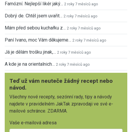
Famózní. Nejlepší likér jaký…
2 roky 7 měsíců ago
Dobrý de. Chtěl jsem uvařit…
2 roky 7 měsíců ago
Mám před sebou kuchařku z…
2 roky 7 měsíců ago
Paní Ivano, moc Vám děkujeme…
2 roky 7 měsíců ago
Já je dělám trošku jinak,…
2 roky 7 měsíců ago
A kde je na orientalnich…
2 roky 7 měsíců ago
Teď už vám neuteče žádný recept nebo
návod.
Všechny nové recepty, sezónní rady, tipy a návody
najdete v pravidelném JakTak zpravodaji ve své e-
mailové schránce. ZDARMA.
Vaše e-mailová adresa