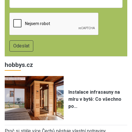
hobbys.cz
Instalace infrasauny na
míru v bytě: Co všechno
po…
Proč si stále více Čechů pěstuje vlastní potraviny…