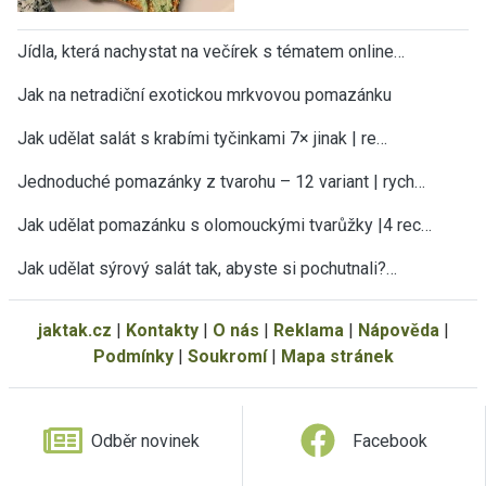
Jídla, která nachystat na večírek s tématem online…
Jak na netradiční exotickou mrkvovou pomazánku
Jak udělat salát s krabími tyčinkami 7× jinak | re…
Jednoduché pomazánky z tvarohu – 12 variant | rych…
Jak udělat pomazánku s olomouckými tvarůžky |4 rec…
Jak udělat sýrový salát tak, abyste si pochutnali?…
jaktak.cz
|
Kontakty
|
O nás
|
Reklama
|
Nápověda
|
Podmínky
|
Soukromí
|
Mapa stránek
Odběr novinek
Facebook