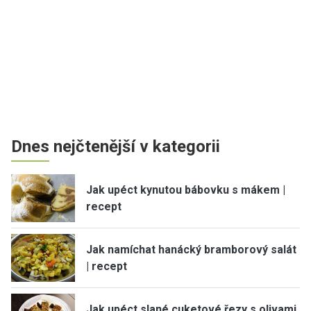
Dnes nejčtenější v kategorii
Jak upéct kynutou bábovku s mákem |
recept
Jak namíchat hanácký bramborový salát
| recept
Jak upéct slané cuketové řezy s olivami