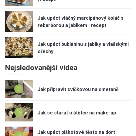
Jak upéct vláčný marcipánový koláč s
rebarborou a jablkem | recept
Jak upéct bublaninu s jablky a vlašskými
ořechy
Nejsledovanější videa
Jak připravit svíčkovou na smetaně
Jak se starat o štětce na make-up
Jak upéct piškotové těsto na dort |