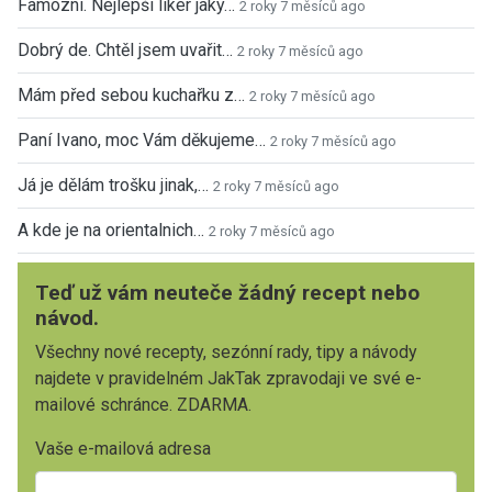
Famózní. Nejlepší likér jaký…
2 roky 7 měsíců ago
Dobrý de. Chtěl jsem uvařit…
2 roky 7 měsíců ago
Mám před sebou kuchařku z…
2 roky 7 měsíců ago
Paní Ivano, moc Vám děkujeme…
2 roky 7 měsíců ago
Já je dělám trošku jinak,…
2 roky 7 měsíců ago
A kde je na orientalnich…
2 roky 7 měsíců ago
Teď už vám neuteče žádný recept nebo
návod.
Všechny nové recepty, sezónní rady, tipy a návody
najdete v pravidelném JakTak zpravodaji ve své e-
mailové schránce. ZDARMA.
Vaše e-mailová adresa