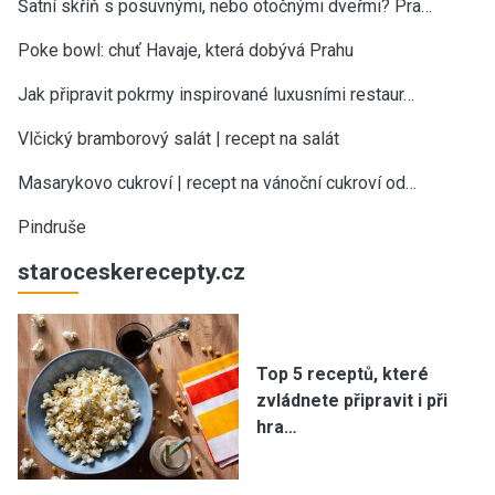
Šatní skříň s posuvnými, nebo otočnými dveřmi? Pra…
Poke bowl: chuť Havaje, která dobývá Prahu
Jak připravit pokrmy inspirované luxusními restaur…
Vlčický bramborový salát | recept na salát
Masarykovo cukroví | recept na vánoční cukroví od…
Pindruše
staroceskerecepty.cz
Top 5 receptů, které
zvládnete připravit i při
hra…