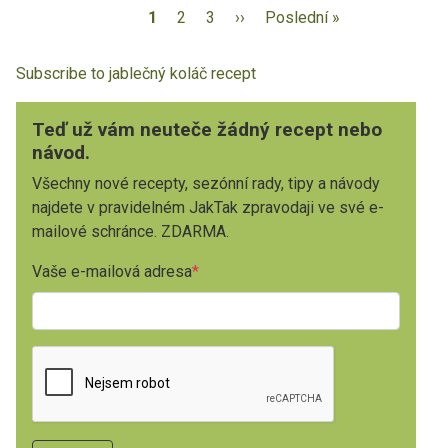
1
2
3
››
Poslední »
Subscribe to jablečný koláč recept
Teď už vám neuteče žádný recept nebo
návod.
Všechny nové recepty, sezónní rady, tipy a návody
najdete v pravidelném JakTak zpravodaji ve své e-
mailové schránce. ZDARMA.
Vaše e-mailová adresa