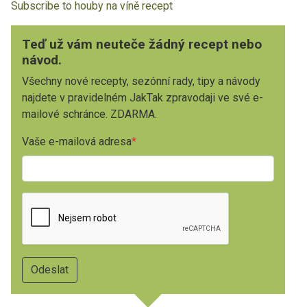
Subscribe to houby na víně recept
Teď už vám neuteče žádný recept nebo
návod.
Všechny nové recepty, sezónní rady, tipy a návody
najdete v pravidelném JakTak zpravodaji ve své e-
mailové schránce. ZDARMA.
Vaše e-mailová adresa