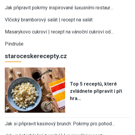
Jak připravit pokrmy inspirované luxusními restaur…
Vlčický bramborový salát | recept na salát
Masarykovo cukroví | recept na vánoční cukroví od…
Pindruše
staroceskerecepty.cz
Top 5 receptů, které
zvládnete připravit i při
hra…
Jak si připravit kasinový brunch: Pokrmy pro pohod…