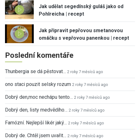
Jak udělat segedínský guláš jako od
Pohlreicha | recept
Jak připravit pepřovou smetanovou
omáčku s vepřovou panenkou | recept
Poslední komentáře
Thunbergia se dá pěstovat…
2 roky 7 měsíců ago
ono staci pouzit selsky rozum
2 roky 7 měsíců ago
Dobrý den,moc nechápu tento…
2 roky 7 měsíců ago
Dobrý den, listy medvědího…
2 roky 7 měsíců ago
Famózní. Nejlepší likér jaký…
2 roky 7 měsíců ago
Dobrý de. Chtěl jsem uvařit…
2 roky 7 měsíců ago