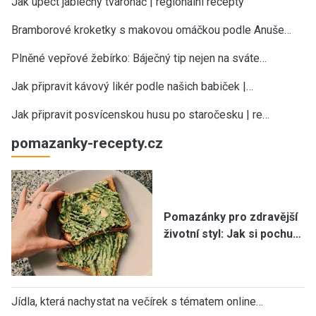
Jak upéct jablečný tvaroháč | regionální recepty
Bramborové kroketky s makovou omáčkou podle Anuše…
Plněné vepřové žebírko: Báječný tip nejen na sváte…
Jak připravit kávový likér podle našich babiček |…
Jak připravit posvícenskou husu po staročesku | re…
pomazanky-recepty.cz
Pomazánky pro zdravější
životní styl: Jak si pochu…
Jídla, která nachystat na večírek s tématem online…