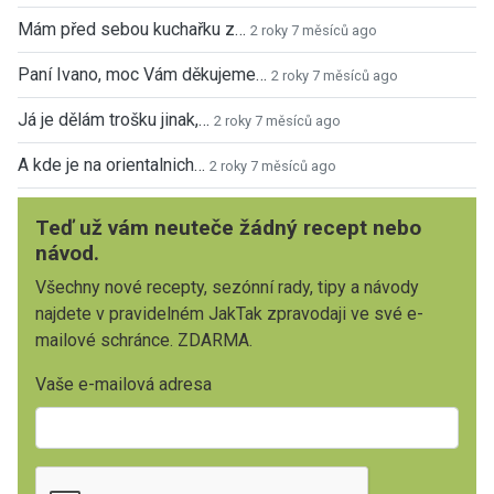
Mám před sebou kuchařku z…
2 roky 7 měsíců ago
Paní Ivano, moc Vám děkujeme…
2 roky 7 měsíců ago
Já je dělám trošku jinak,…
2 roky 7 měsíců ago
A kde je na orientalnich…
2 roky 7 měsíců ago
Teď už vám neuteče žádný recept nebo
návod.
Všechny nové recepty, sezónní rady, tipy a návody
najdete v pravidelném JakTak zpravodaji ve své e-
mailové schránce. ZDARMA.
Vaše e-mailová adresa