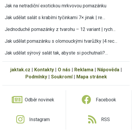
Jak na netradiční exotickou mrkvovou pomazánku
Jak udělat salát s krabími tyčinkami 7× jinak | re…
Jednoduché pomazánky z tvarohu – 12 variant | rych…
Jak udělat pomazánku s olomouckými tvarůžky |4 rec…
Jak udělat sýrový salát tak, abyste si pochutnali?…
jaktak.cz
|
Kontakty
|
O nás
|
Reklama
|
Nápověda
|
Podmínky
|
Soukromí
|
Mapa stránek
Odběr novinek
Facebook
Instagram
RSS