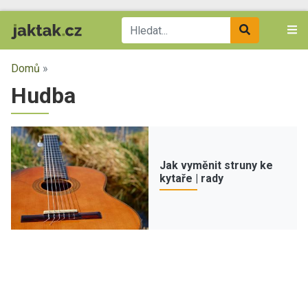
Domů
»
Hudba
Jak vyměnit struny ke
kytaře | rady