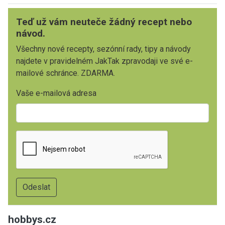
Teď už vám neuteče žádný recept nebo
návod.
Všechny nové recepty, sezónní rady, tipy a návody
najdete v pravidelném JakTak zpravodaji ve své e-
mailové schránce. ZDARMA.
Vaše e-mailová adresa
hobbys.cz