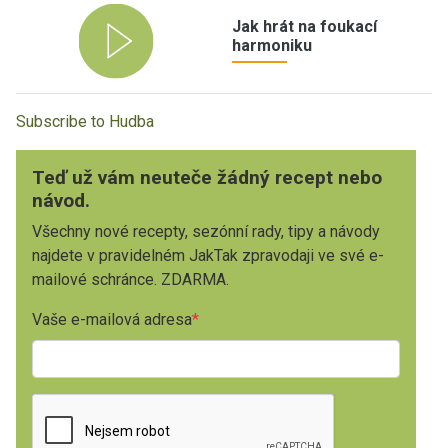
Jak hrát na foukací
harmoniku
Subscribe to Hudba
Teď už vám neuteče žádný recept nebo
návod.
Všechny nové recepty, sezónní rady, tipy a návody
najdete v pravidelném JakTak zpravodaji ve své e-
mailové schránce. ZDARMA.
Vaše e-mailová adresa