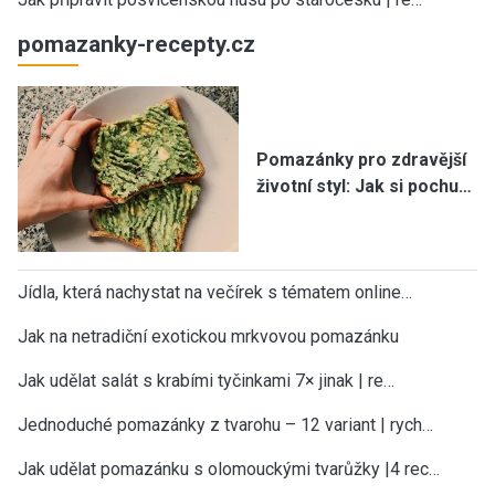
pomazanky-recepty.cz
Pomazánky pro zdravější
životní styl: Jak si pochu…
Jídla, která nachystat na večírek s tématem online…
Jak na netradiční exotickou mrkvovou pomazánku
Jak udělat salát s krabími tyčinkami 7× jinak | re…
Jednoduché pomazánky z tvarohu – 12 variant | rych…
Jak udělat pomazánku s olomouckými tvarůžky |4 rec…