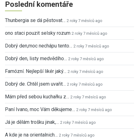
Poslední komentáře
Thunbergia se dá pěstovat…
2 roky 7 měsíců ago
ono staci pouzit selsky rozum
2 roky 7 měsíců ago
Dobrý den,moc nechápu tento…
2 roky 7 měsíců ago
Dobrý den, listy medvědího…
2 roky 7 měsíců ago
Famózní. Nejlepší likér jaký…
2 roky 7 měsíců ago
Dobrý de. Chtěl jsem uvařit…
2 roky 7 měsíců ago
Mám před sebou kuchařku z…
2 roky 7 měsíců ago
Paní Ivano, moc Vám děkujeme…
2 roky 7 měsíců ago
Já je dělám trošku jinak,…
2 roky 7 měsíců ago
A kde je na orientalnich…
2 roky 7 měsíců ago