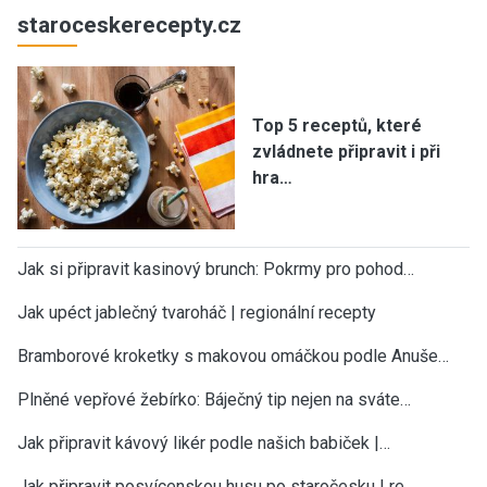
staroceskerecepty.cz
Top 5 receptů, které
zvládnete připravit i při
hra…
Jak si připravit kasinový brunch: Pokrmy pro pohod…
Jak upéct jablečný tvaroháč | regionální recepty
Bramborové kroketky s makovou omáčkou podle Anuše…
Plněné vepřové žebírko: Báječný tip nejen na sváte…
Jak připravit kávový likér podle našich babiček |…
Jak připravit posvícenskou husu po staročesku | re…