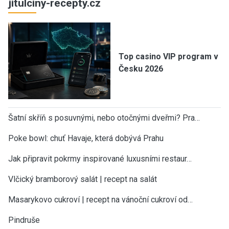
jitulciny-recepty.cz
Top casino VIP program v
Česku 2026
Šatní skříň s posuvnými, nebo otočnými dveřmi? Pra…
Poke bowl: chuť Havaje, která dobývá Prahu
Jak připravit pokrmy inspirované luxusními restaur…
Vlčický bramborový salát | recept na salát
Masarykovo cukroví | recept na vánoční cukroví od…
Pindruše