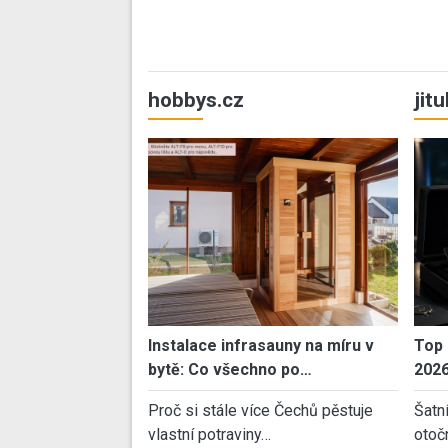
hobbys.cz
jit
Instalace infrasauny na míru v
Top 
bytě: Co všechno po…
202
Proč si stále více Čechů pěstuje
Šatn
vlastní potraviny…
otoč