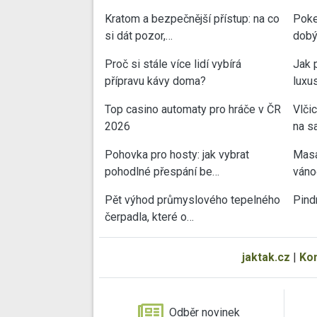
Kratom a bezpečnější přístup: na co
Poke
si dát pozor,…
dobý
Proč si stále více lidí vybírá
Jak 
přípravu kávy doma?
luxu
Top casino automaty pro hráče v ČR
Vlči
2026
na sa
Pohovka pro hosty: jak vybrat
Masa
pohodlné přespání be…
váno
Pět výhod průmyslového tepelného
Pind
čerpadla, které o…
jaktak.cz
|
Ko
Odběr novinek