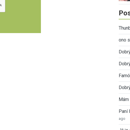
Pos
Thunb
ono s
Dobr
Dobrý
Famóz
Dobrý
Mám 
Paní
ago