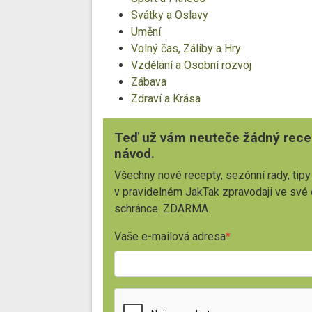
Svátky a Oslavy
Umění
Volný čas, Záliby a Hry
Vzdělání a Osobní rozvoj
Zábava
Zdraví a Krása
Teď už vám neuteče žádný rece
návod.
Všechny nové recepty, sezónní rady, tipy
v pravidelném JakTak zpravodaji ve své
schránce. ZDARMA.
Vaše e-mailová adresa