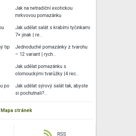
Jak na netradiční exotickou
mrkvovou pomazánku
ou
Jak udělat salát s krabími tyčinkami
7× jinak | re…
ý tip
Jednoduché pomazánky z tvarohu
– 12 variant | rych…
e
Jak udělat pomazánku s
olomouckými tvarůžky |4 rec…
su po
Jak udělat sýrový salát tak, abyste
si pochutnali?…
|
Mapa stránek
RSS