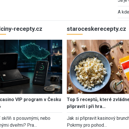
Já je
A kde
ulciny-recepty.cz
staroceskerecepty.cz
casino VIP program v Česku
Top 5 receptů, které zvládn
6
připravit i při hra…
í skříň s posuvnými, nebo
Jak si připravit kasinový brunch
nými dveřmi? Pra…
Pokrmy pro pohod…