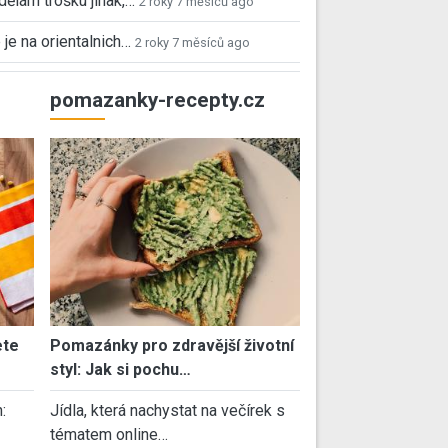
 dělám trošku jinak,…
2 roky 7 měsíců ago
 je na orientalnich…
2 roky 7 měsíců ago
pomazanky-recepty.cz
ete
Pomazánky pro zdravější životní
styl: Jak si pochu…
:
Jídla, která nachystat na večírek s
tématem online…