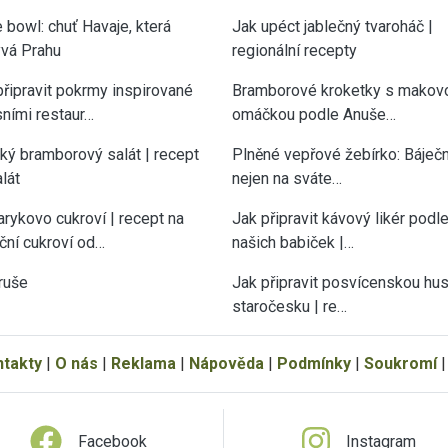
 bowl: chuť Havaje, která
Jak upéct jablečný tvaroháč |
vá Prahu
regionální recepty
připravit pokrmy inspirované
Bramborové kroketky s makov
sními restaur…
omáčkou podle Anuše…
cký bramborový salát | recept
Plněné vepřové žebírko: Báječn
lát
nejen na sváte…
rykovo cukroví | recept na
Jak připravit kávový likér podl
ční cukroví od…
našich babiček |…
ruše
Jak připravit posvícenskou hu
staročesku | re…
ntakty
|
O nás
|
Reklama
|
Nápověda
|
Podmínky
|
Soukromí
Facebook
Instagram