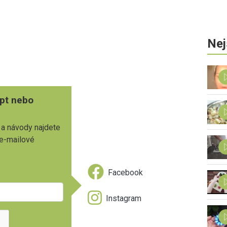
Nej
pt nebo
 a návody najdete
 e-mailové
Facebook
Instagram