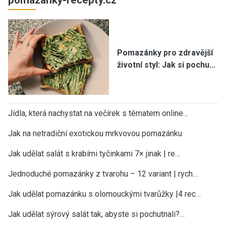
Pomazánky pro zdravější
životní styl: Jak si pochu…
Jídla, která nachystat na večírek s tématem online…
Jak na netradiční exotickou mrkvovou pomazánku
Jak udělat salát s krabími tyčinkami 7× jinak | re…
Jednoduché pomazánky z tvarohu – 12 variant | rych…
Jak udělat pomazánku s olomouckými tvarůžky |4 rec…
Jak udělat sýrový salát tak, abyste si pochutnali?…