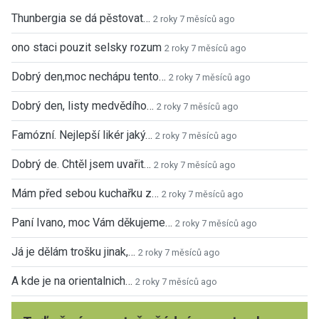
Thunbergia se dá pěstovat…
2 roky 7 měsíců ago
ono staci pouzit selsky rozum
2 roky 7 měsíců ago
Dobrý den,moc nechápu tento…
2 roky 7 měsíců ago
Dobrý den, listy medvědího…
2 roky 7 měsíců ago
Famózní. Nejlepší likér jaký…
2 roky 7 měsíců ago
Dobrý de. Chtěl jsem uvařit…
2 roky 7 měsíců ago
Mám před sebou kuchařku z…
2 roky 7 měsíců ago
Paní Ivano, moc Vám děkujeme…
2 roky 7 měsíců ago
Já je dělám trošku jinak,…
2 roky 7 měsíců ago
A kde je na orientalnich…
2 roky 7 měsíců ago