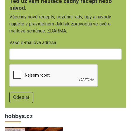
Teď už vám neuteče žádný recept nebo
návod.
Všechny nové recepty, sezónní rady, tipy a návody
najdete v pravidelném JakTak zpravodaji ve své e-
mailové schránce. ZDARMA.
Vaše e-mailová adresa
hobbys.cz