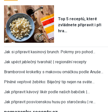
Top 5 receptů, které
zvládnete připravit i při
hra…
Jak si připravit kasinový brunch: Pokrmy pro pohod…
Jak upéct jablečný tvaroháč | regionální recepty
Bramborové kroketky s makovou omáčkou podle Anuše…
Plněné vepřové žebírko: Báječný tip nejen na sváte…
Jak připravit kávový likér podle našich babiček |…
Jak připravit posvícenskou husu po staročesku | re…
pomazanky-recepty.cz