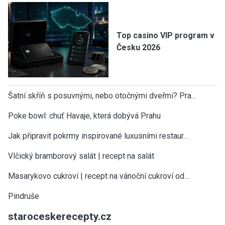
Top casino VIP program v
Česku 2026
Šatní skříň s posuvnými, nebo otočnými dveřmi? Pra…
Poke bowl: chuť Havaje, která dobývá Prahu
Jak připravit pokrmy inspirované luxusními restaur…
Vlčický bramborový salát | recept na salát
Masarykovo cukroví | recept na vánoční cukroví od…
Pindruše
staroceskerecepty.cz