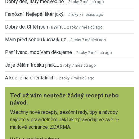
Dobrý den, listy medvědího…
2 roky 7 měsíců ago
Famózní. Nejlepší likér jaký…
2 roky 7 měsíců ago
Dobrý de. Chtěl jsem uvařit…
2 roky 7 měsíců ago
Mám před sebou kuchařku z…
2 roky 7 měsíců ago
Paní Ivano, moc Vám děkujeme…
2 roky 7 měsíců ago
Já je dělám trošku jinak,…
2 roky 7 měsíců ago
A kde je na orientalnich…
2 roky 7 měsíců ago
Teď už vám neuteče žádný recept nebo
návod.
Všechny nové recepty, sezónní rady, tipy a návody
najdete v pravidelném JakTak zpravodaji ve své e-
mailové schránce. ZDARMA.