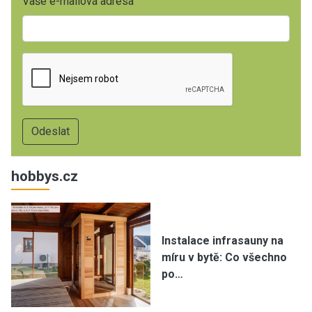
Vaše e-mailová adresa
hobbys.cz
Instalace infrasauny na
míru v bytě: Co všechno
po…