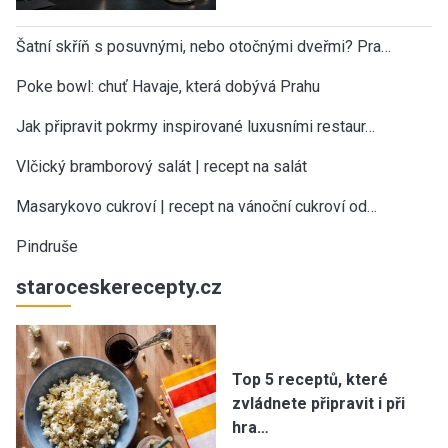
Šatní skříň s posuvnými, nebo otočnými dveřmi? Pra…
Poke bowl: chuť Havaje, která dobývá Prahu
Jak připravit pokrmy inspirované luxusními restaur…
Vlčický bramborový salát | recept na salát
Masarykovo cukroví | recept na vánoční cukroví od…
Pindruše
staroceskerecepty.cz
Top 5 receptů, které
zvládnete připravit i při
hra…