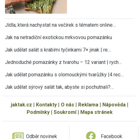
Jídla, která nachystat na večírek s tématem online…
Jak na netradiční exotickou mrkvovou pomazánku
Jak udělat salát s krabími tyčinkami 7× jinak | re…
Jednoduché pomazánky z tvarohu – 12 variant | rych…
×
Teď už vám neuteče žádný recept nebo
Jak udělat pomazánku s olomouckými tvarůžky |4 rec…
návod.
Jak udělat sýrový salát tak, abyste si pochutnali?…
Všechny nové recepty, sezónní rady, tipy a návody
najdete v pravidelném JakTak zpravodaji ve své e-
mailové schránce. ZDARMA.
jaktak.cz
|
Kontakty
|
O nás
|
Reklama
|
Nápověda
|
Podmínky
|
Soukromí
|
Mapa stránek
Vaše e-mailová adresa
Odběr novinek
Facebook