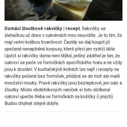
Domácí žloutkové rakvičky | recept
. Rakvičky se
šlehačkou už dnes v cukrárnách moc neuvidíte. Je to tím, že
mají velmi krátkou trvanlivost. Častěji se dají koupit již
upečené nenaplněné korpusy, které přeci jen vydrží déle.
Upéct si rakvičky doma není těžké, jediný zádrhel je ten, že
cukroví se peče ve formičkách specifického tvaru a ne vždy
jsou k dostání. V kuchařských knihách lze najít i recepty na
rakvičky pečené bez formiček, přidává se do nich ale malé
množství mouky. Pravé rakvičky jsou bezlepkové, jen cukr a
žloutky. Místo obdélníkových vaniček si toto oblíbené
cukroví upečte třeba ve formičkách na košíčky (i jiných).
Budou chutnat stejně dobře.