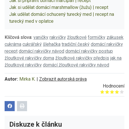
Jak si připravit domácí marcipán | recept
Jak si udělat domácí marshmallow (žužu) | recept
Jak udělat domácí ochucený turecký med | recept na
turecký med v oplatce
Klíčová slova:
vaničky
rakvičky
žloutkové
formičky
zákusek
cukrárna
cukrářský
šlehačka
tradiční český
domácí rakvičky
recept
domácí rakvičky návod
domácí rakvičky postup
žloutkové rakvičky doma
žloutkové rakvičky předpis
jak na
žloutkové rakvičky
domácí žloutkové rakvičky návod
Autor:
Mirka K.
|
Zobrazit autorská práva
Hodnocení
Give it 1/5
Give it 2/5
Give it 3/5
Give it 4/5
Give it 5/5
Diskuze k článku