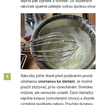
teprve pak vyjměte z tvořítek. Do studených
rakviček opatrně udělejte ostrou špičkou otvor.
Rakvičky plňte těsně před podáváním pevně
4
ušlehanou
smetanou ke šlehání
. Je možné
použít ztužovač, já ho vynechávám. Smetanu
můžete, ale nemusíte osladit. Částí šlehačky
naplňte korpus (vytvořenými otvory) a zbytek
ozdobně nasříkejte nahoru. Použijte řezanou