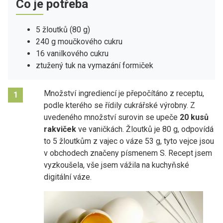
Co je potřeba
5 žloutků (80 g)
240 g moučkového cukru
16 vanilkového cukru
ztužený tuk na vymazání formiček
Množství ingrediencí je přepočítáno z receptu,
1
podle kterého se řídily cukrářské výrobny. Z
uvedeného množství surovin se upeče
20 kusů
rakviček
ve vaničkách. Žloutků je 80 g, odpovídá
to 5 žloutkům z vajec o váze 53 g, tyto vejce jsou
v obchodech značeny písmenem S. Recept jsem
vyzkoušela, vše jsem vážila na kuchyňské
digitální váze.