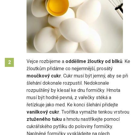
Vejce rozbijeme a
oddělíme žloutky od bílků
. Ke
2
žloutkům přidáme co nejjemnější, prosátý
moučkový cukr
. Cukr musí být jemný, aby se při
šlehání dokonale rozpustil. Nedokonale
rozpuštěný by klesal ke dnu formičky. Hmota
musí být hodně pevná, z vařečky stéká a
řetízkuje jako med. Ke konci šlehání přidejte
vanilkový cukr
. Tvořítka vymažte tenkou vrstvou
ztuženého tuku
a hmotu nastříkejte pomocí
cukrářského pytlíku do poloviny formičky.
Naplněné formičky vyskládejte na plech.