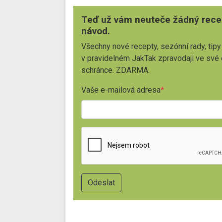
Teď už vám neuteče žádný rece
návod.
Všechny nové recepty, sezónní rady, tipy
v pravidelném JakTak zpravodaji ve své
schránce. ZDARMA.
Vaše e-mailová adresa