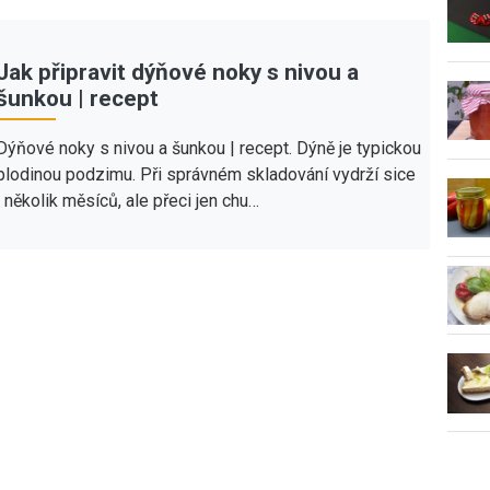
Jak připravit dýňové noky s nivou a
šunkou | recept
Dýňové noky s nivou a šunkou | recept. Dýně je typickou
plodinou podzimu. Při správném skladování vydrží sice
i několik měsíců, ale přeci jen chu…