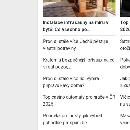
Instalace infrasauny na míru v
Top 
bytě: Co všechno po…
202
Proč si stále více Čechů pěstuje
Šatn
vlastní potraviny…
otoč
Kratom a bezpečnější přístup: na co
Poke
si dát pozor,…
dobý
Proč si stále více lidí vybírá
Jak 
přípravu kávy doma?
luxu
Top casino automaty pro hráče v ČR
Vlči
2026
na sa
Pohovka pro hosty: jak vybrat
Masa
pohodlné přespání be…
váno