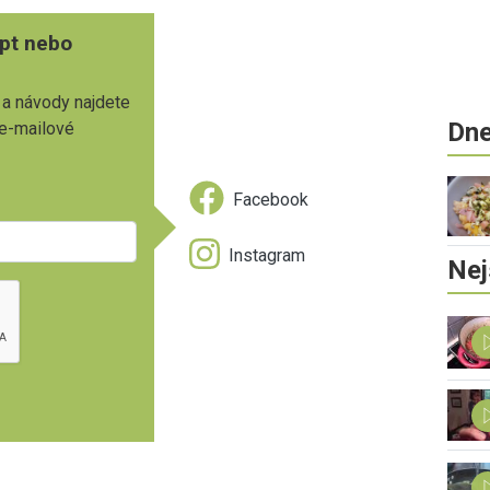
pt nebo
 a návody najdete
Dne
 e-mailové
Facebook
Instagram
Nej