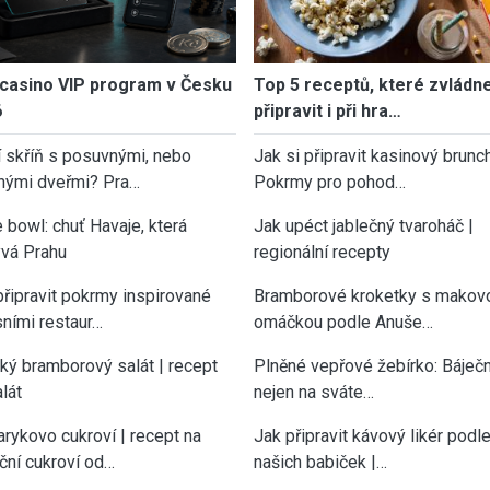
casino VIP program v Česku
Top 5 receptů, které zvládn
6
připravit i při hra…
í skříň s posuvnými, nebo
Jak si připravit kasinový brunch
nými dveřmi? Pra…
Pokrmy pro pohod…
 bowl: chuť Havaje, která
Jak upéct jablečný tvaroháč |
vá Prahu
regionální recepty
připravit pokrmy inspirované
Bramborové kroketky s makov
sními restaur…
omáčkou podle Anuše…
cký bramborový salát | recept
Plněné vepřové žebírko: Báječn
lát
nejen na sváte…
rykovo cukroví | recept na
Jak připravit kávový likér podl
ční cukroví od…
našich babiček |…