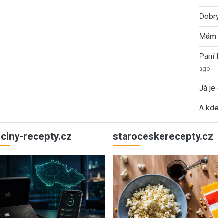
Dobrý
Mám 
Paní
ago
Já je
A kde
ulciny-recepty.cz
staroceskerecepty.cz