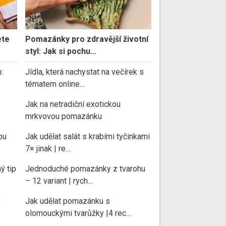
ete
Pomazánky pro zdravější životní
styl: Jak si pochu…
:
Jídla, která nachystat na večírek s
tématem online…
Jak na netradiční exotickou
mrkvovou pomazánku
ou
Jak udělat salát s krabími tyčinkami
7× jinak | re…
ý tip
Jednoduché pomazánky z tvarohu
– 12 variant | rych…
e
Jak udělat pomazánku s
olomouckými tvarůžky |4 rec…