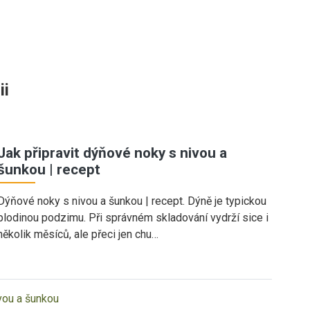
ii
Jak připravit dýňové noky s nivou a
šunkou | recept
Dýňové noky s nivou a šunkou | recept. Dýně je typickou
plodinou podzimu. Při správném skladování vydrží sice i
několik měsíců, ale přeci jen chu…
ivou a šunkou