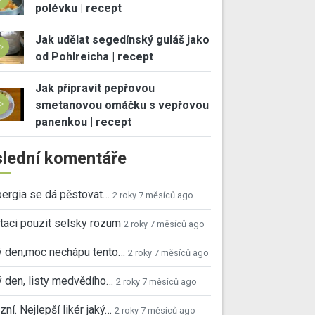
polévku | recept
Jak udělat segedínský guláš jako
od Pohlreicha | recept
Jak připravit pepřovou
smetanovou omáčku s vepřovou
panenkou | recept
lední komentáře
ergia se dá pěstovat…
2 roky 7 měsíců ago
taci pouzit selsky rozum
2 roky 7 měsíců ago
ý den,moc nechápu tento…
2 roky 7 měsíců ago
 den, listy medvědího…
2 roky 7 měsíců ago
ní. Nejlepší likér jaký…
2 roky 7 měsíců ago