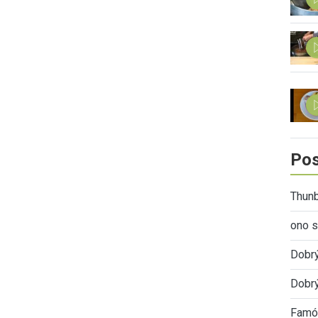
Pos
Thunb
ono s
Dobr
Dobrý
Famóz