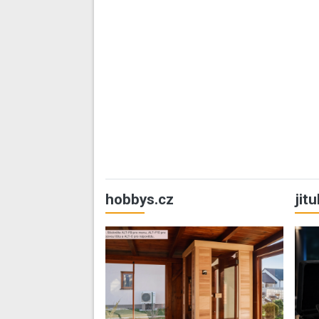
hobbys.cz
jit