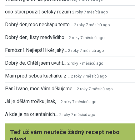
ono staci pouzit selsky rozum
2 roky 7 měsíců ago
Dobrý den,moc nechápu tento…
2 roky 7 měsíců ago
Dobrý den, listy medvědího…
2 roky 7 měsíců ago
Famózní. Nejlepší likér jaký…
2 roky 7 měsíců ago
Dobrý de. Chtěl jsem uvařit…
2 roky 7 měsíců ago
Mám před sebou kuchařku z…
2 roky 7 měsíců ago
Paní Ivano, moc Vám děkujeme…
2 roky 7 měsíců ago
Já je dělám trošku jinak,…
2 roky 7 měsíců ago
A kde je na orientalnich…
2 roky 7 měsíců ago
Teď už vám neuteče žádný recept nebo
návod.