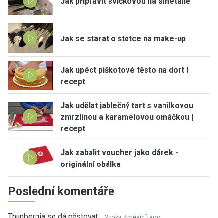
Jak připravit svíčkovou na smetaně
Jak se starat o štětce na make-up
Jak upéct piškotové těsto na dort |
recept
Jak udělat jablečný tart s vanilkovou
zmrzlinou a karamelovou omáčkou |
recept
Jak zabalit voucher jako dárek -
originální obálka
Poslední komentáře
Thunbergia se dá pěstovat…
2 roky 7 měsíců ago