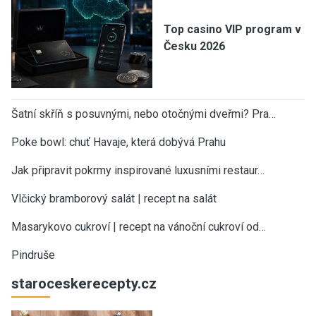
Top casino VIP program v
Česku 2026
Šatní skříň s posuvnými, nebo otočnými dveřmi? Pra…
Poke bowl: chuť Havaje, která dobývá Prahu
Jak připravit pokrmy inspirované luxusními restaur…
Vlčický bramborový salát | recept na salát
Masarykovo cukroví | recept na vánoční cukroví od…
Pindruše
staroceskerecepty.cz