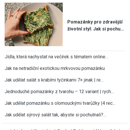
Pomazánky pro zdravější
životní styl: Jak si pochu…
Jídla, která nachystat na večírek s tématem online…
Jak na netradiční exotickou mrkvovou pomazánku
Jak udělat salát s krabími tyčinkami 7× jinak | re…
Jednoduché pomazánky z tvarohu – 12 variant | rych…
Jak udělat pomazánku s olomouckými tvarůžky |4 rec…
Jak udělat sýrový salát tak, abyste si pochutnali?…