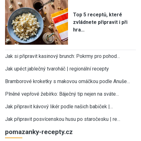
Top 5 receptů, které
zvládnete připravit i při
hra…
Jak si připravit kasinový brunch: Pokrmy pro pohod…
Jak upéct jablečný tvaroháč | regionální recepty
Bramborové kroketky s makovou omáčkou podle Anuše…
Plněné vepřové žebírko: Báječný tip nejen na sváte…
Jak připravit kávový likér podle našich babiček |…
Jak připravit posvícenskou husu po staročesku | re…
pomazanky-recepty.cz