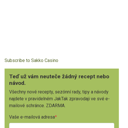
Subscribe to Sakko Casino
Teď už vám neuteče žádný recept nebo
návod.
Všechny nové recepty, sezónní rady, tipy a návody
najdete v pravidelném JakTak zpravodaji ve své e-
mailové schránce. ZDARMA.
Vaše e-mailová adresa