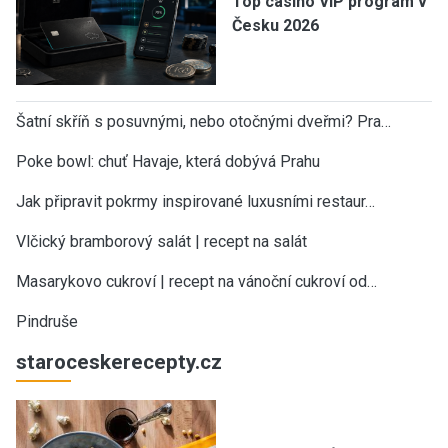
Top casino VIP program v
Česku 2026
Šatní skříň s posuvnými, nebo otočnými dveřmi? Pra…
Poke bowl: chuť Havaje, která dobývá Prahu
Jak připravit pokrmy inspirované luxusními restaur…
Vlčický bramborový salát | recept na salát
Masarykovo cukroví | recept na vánoční cukroví od…
Pindruše
staroceskerecepty.cz