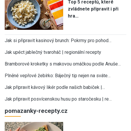
Top 5 receptů, které
zvládnete připravit i při
hra…
Jak si připravit kasinový brunch: Pokrmy pro pohod…
Jak upéct jablečný tvaroháč | regionální recepty
Bramborové kroketky s makovou omáčkou podle Anuše…
Plněné vepřové žebírko: Báječný tip nejen na sváte…
Jak připravit kávový likér podle našich babiček |…
Jak připravit posvícenskou husu po staročesku | re…
pomazanky-recepty.cz