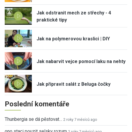
Jak odstranit mech ze střechy - 4
praktické tipy
Jak na polymerovou kraslici | DIY
Jak nabarvit vejce pomocí laku na nehty
Jak připravit salát z Beluga čočky
Poslední komentáře
Thunbergia se dá pěstovat…
2 roky 7 měsíců ago
ono staci pouzit selsky rozum
2 roky 7 měsíců ago