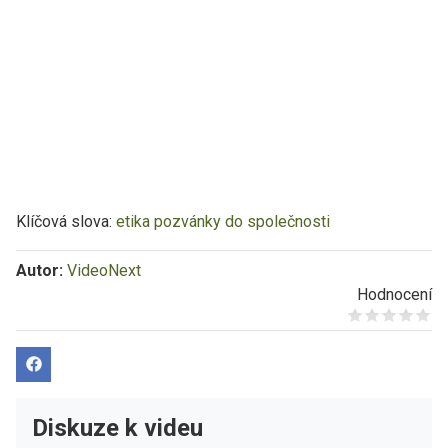
Klíčová slova:
etika
pozvánky do společnosti
Autor:
VideoNext
Hodnocení
Give it 1/5
Give it 2/5
Give it 3/5
Give it 4/5
Give it 5/5
Diskuze k videu