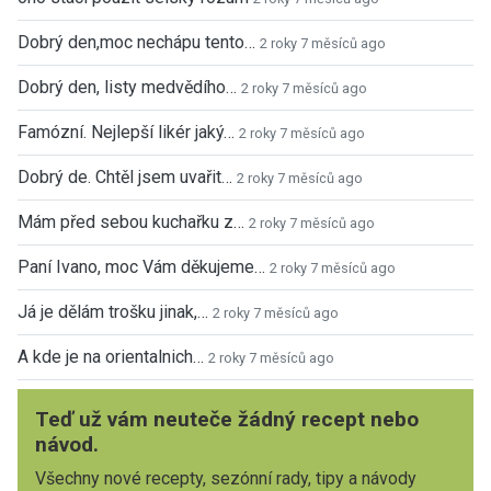
Dobrý den,moc nechápu tento…
2 roky 7 měsíců ago
Dobrý den, listy medvědího…
2 roky 7 měsíců ago
Famózní. Nejlepší likér jaký…
2 roky 7 měsíců ago
Dobrý de. Chtěl jsem uvařit…
2 roky 7 měsíců ago
Mám před sebou kuchařku z…
2 roky 7 měsíců ago
Paní Ivano, moc Vám děkujeme…
2 roky 7 měsíců ago
Já je dělám trošku jinak,…
2 roky 7 měsíců ago
A kde je na orientalnich…
2 roky 7 měsíců ago
Teď už vám neuteče žádný recept nebo
návod.
Všechny nové recepty, sezónní rady, tipy a návody