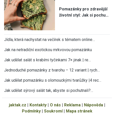
Pomazánky pro zdravější
životní styl: Jak si pochu…
Jídla, která nachystat na večírek s tématem online…
Jak na netradiční exotickou mrkvovou pomazánku
Jak udělat salát s krabími tyčinkami 7× jinak | re…
Jednoduché pomazánky z tvarohu – 12 variant | rych…
Jak udělat pomazánku s olomouckými tvarůžky |4 rec…
Jak udělat sýrový salát tak, abyste si pochutnali?…
jaktak.cz
|
Kontakty
|
O nás
|
Reklama
|
Nápověda
|
Podmínky
|
Soukromí
|
Mapa stránek