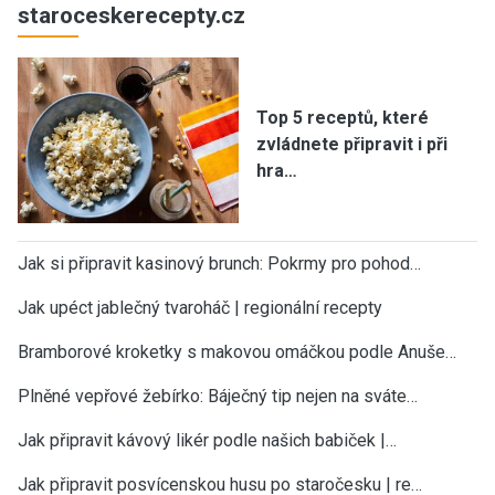
staroceskerecepty.cz
Top 5 receptů, které
zvládnete připravit i při
hra…
Jak si připravit kasinový brunch: Pokrmy pro pohod…
Jak upéct jablečný tvaroháč | regionální recepty
Bramborové kroketky s makovou omáčkou podle Anuše…
Plněné vepřové žebírko: Báječný tip nejen na sváte…
Jak připravit kávový likér podle našich babiček |…
Jak připravit posvícenskou husu po staročesku | re…