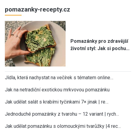
pomazanky-recepty.cz
Pomazánky pro zdravější
životní styl: Jak si pochu…
Jídla, která nachystat na večírek s tématem online…
Jak na netradiční exotickou mrkvovou pomazánku
Jak udělat salát s krabími tyčinkami 7× jinak | re…
Jednoduché pomazánky z tvarohu – 12 variant | rych…
Jak udělat pomazánku s olomouckými tvarůžky |4 rec…