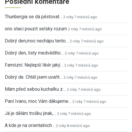
Poslední komentáře
Thunbergia se dá pěstovat…
2 roky 7 měsíců ago
ono staci pouzit selsky rozum
2 roky 7 měsíců ago
Dobrý den,moc nechápu tento…
2 roky 7 měsíců ago
Dobrý den, listy medvědího…
2 roky 7 měsíců ago
Famózní. Nejlepší likér jaký…
2 roky 7 měsíců ago
Dobrý de. Chtěl jsem uvařit…
2 roky 7 měsíců ago
Mám před sebou kuchařku z…
2 roky 7 měsíců ago
Paní Ivano, moc Vám děkujeme…
2 roky 7 měsíců ago
Já je dělám trošku jinak,…
2 roky 7 měsíců ago
A kde je na orientalnich…
2 roky 8 měsíců ago