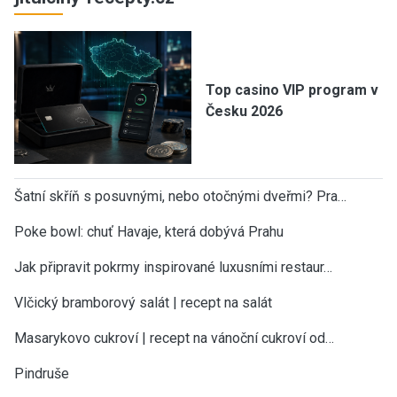
Top casino VIP program v
Česku 2026
Šatní skříň s posuvnými, nebo otočnými dveřmi? Pra…
Poke bowl: chuť Havaje, která dobývá Prahu
Jak připravit pokrmy inspirované luxusními restaur…
Vlčický bramborový salát | recept na salát
Masarykovo cukroví | recept na vánoční cukroví od…
Pindruše