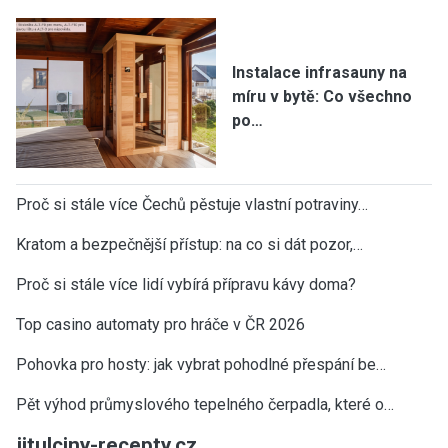
Instalace infrasauny na
míru v bytě: Co všechno
po…
Proč si stále více Čechů pěstuje vlastní potraviny…
Kratom a bezpečnější přístup: na co si dát pozor,…
Proč si stále více lidí vybírá přípravu kávy doma?
Top casino automaty pro hráče v ČR 2026
Pohovka pro hosty: jak vybrat pohodlné přespání be…
Pět výhod průmyslového tepelného čerpadla, které o…
jitulciny-recepty.cz