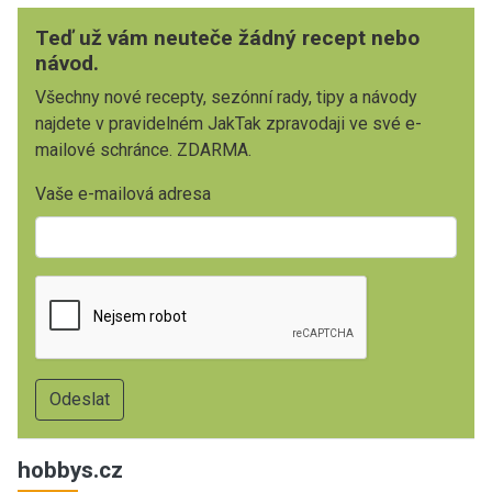
Teď už vám neuteče žádný recept nebo
návod.
Všechny nové recepty, sezónní rady, tipy a návody
najdete v pravidelném JakTak zpravodaji ve své e-
mailové schránce. ZDARMA.
Vaše e-mailová adresa
hobbys.cz