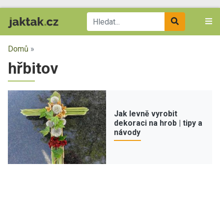
Domů
»
hřbitov
Jak levně vyrobit
dekoraci na hrob | tipy a
návody