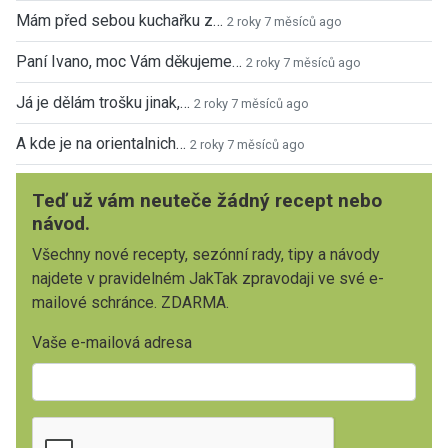
Mám před sebou kuchařku z…
2 roky 7 měsíců ago
Paní Ivano, moc Vám děkujeme…
2 roky 7 měsíců ago
Já je dělám trošku jinak,…
2 roky 7 měsíců ago
A kde je na orientalnich…
2 roky 7 měsíců ago
Teď už vám neuteče žádný recept nebo
návod.
Všechny nové recepty, sezónní rady, tipy a návody
najdete v pravidelném JakTak zpravodaji ve své e-
mailové schránce. ZDARMA.
Vaše e-mailová adresa