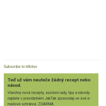
Subscribe to hřbitov
Teď už vám neuteče žádný recept nebo
návod.
Všechny nové recepty, sezónní rady, tipy a návody
najdete v pravidelném JakTak zpravodaji ve své e-
mailové schránce. ZDARMA.