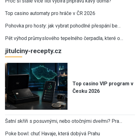
Proč si stále více lidí vybírá přípravu kávy doma?
Top casino automaty pro hráče v ČR 2026
Pohovka pro hosty: jak vybrat pohodlné přespání be…
Pět výhod průmyslového tepelného čerpadla, které o…
jitulciny-recepty.cz
Top casino VIP program v
Česku 2026
Šatní skříň s posuvnými, nebo otočnými dveřmi? Pra…
Poke bowl: chuť Havaje, která dobývá Prahu