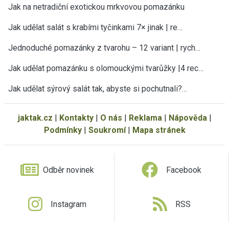
Jak na netradiční exotickou mrkvovou pomazánku
Jak udělat salát s krabími tyčinkami 7× jinak | re…
Jednoduché pomazánky z tvarohu – 12 variant | rych…
Jak udělat pomazánku s olomouckými tvarůžky |4 rec…
Jak udělat sýrový salát tak, abyste si pochutnali?…
jaktak.cz
|
Kontakty
|
O nás
|
Reklama
|
Nápověda
|
Podmínky
|
Soukromí
|
Mapa stránek
Odběr novinek
Facebook
Instagram
RSS