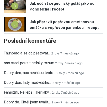
Jak udělat segedínský guláš jako od
Pohlreicha | recept
Jak připravit pepřovou smetanovou
omáčku s vepřovou panenkou | recept
Poslední komentáře
Thunbergia se dá pěstovat…
2 roky 7 měsíců ago
ono staci pouzit selsky rozum
2 roky 7 měsíců ago
Dobrý den,moc nechápu tento…
2 roky 7 měsíců ago
Dobrý den, listy medvědího…
2 roky 7 měsíců ago
Famózní. Nejlepší likér jaký…
2 roky 7 měsíců ago
Dobrý de. Chtěl jsem uvařit…
2 roky 7 měsíců ago