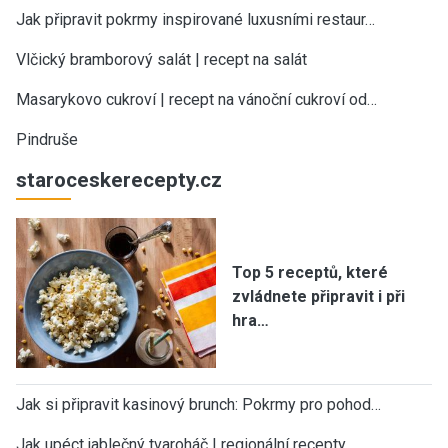
Jak připravit pokrmy inspirované luxusními restaur…
Vlčický bramborový salát | recept na salát
Masarykovo cukroví | recept na vánoční cukroví od…
Pindruše
staroceskerecepty.cz
Top 5 receptů, které
zvládnete připravit i při
hra…
Jak si připravit kasinový brunch: Pokrmy pro pohod…
Jak upéct jablečný tvaroháč | regionální recepty