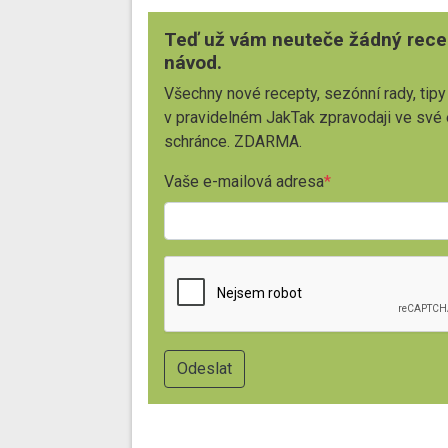
Teď už vám neuteče žádný rece
návod.
Všechny nové recepty, sezónní rady, tipy
v pravidelném JakTak zpravodaji ve své
schránce. ZDARMA.
Vaše e-mailová adresa