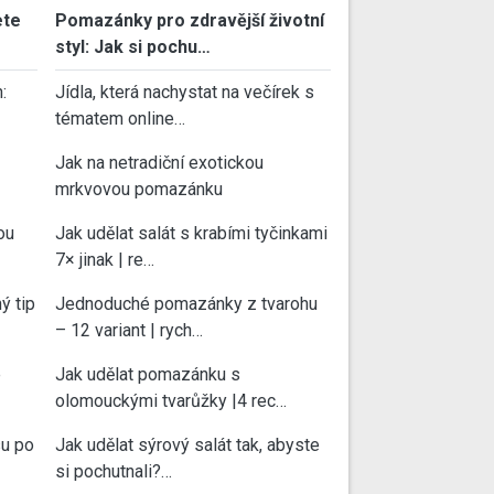
ete
Pomazánky pro zdravější životní
styl: Jak si pochu…
:
Jídla, která nachystat na večírek s
tématem online…
Jak na netradiční exotickou
mrkvovou pomazánku
ou
Jak udělat salát s krabími tyčinkami
7× jinak | re…
ý tip
Jednoduché pomazánky z tvarohu
– 12 variant | rych…
e
Jak udělat pomazánku s
olomouckými tvarůžky |4 rec…
su po
Jak udělat sýrový salát tak, abyste
si pochutnali?…