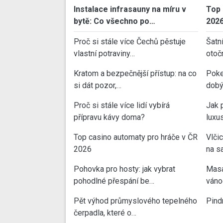
Instalace infrasauny na míru v
Top 
bytě: Co všechno po…
202
Proč si stále více Čechů pěstuje
Šatn
vlastní potraviny…
otoč
Kratom a bezpečnější přístup: na co
Poke
si dát pozor,…
dobý
Proč si stále více lidí vybírá
Jak 
přípravu kávy doma?
luxu
Top casino automaty pro hráče v ČR
Vlči
2026
na sa
Pohovka pro hosty: jak vybrat
Masa
pohodlné přespání be…
váno
Pět výhod průmyslového tepelného
Pind
čerpadla, které o…