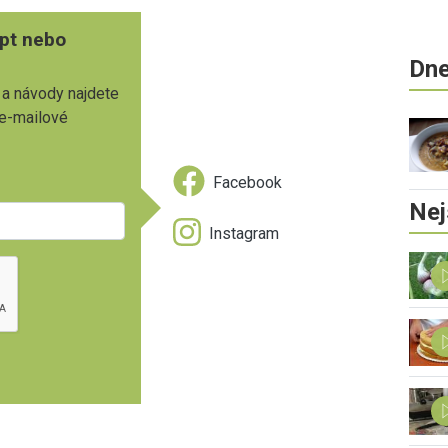
pt nebo
Dne
 a návody najdete
 e-mailové
Facebook
Nej
Instagram