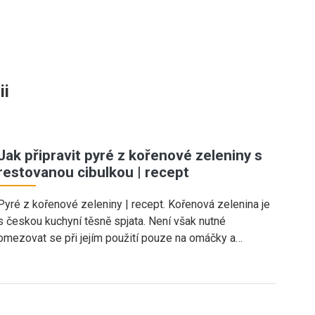
ii
Jak připravit pyré z kořenové zeleniny s
restovanou cibulkou | recept
Pyré z kořenové zeleniny | recept. Kořenová zelenina je
s českou kuchyní těsně spjata. Není však nutné
omezovat se při jejím použití pouze na omáčky a…