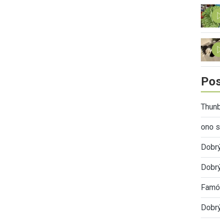
Pos
Thunb
ono s
Dobr
Dobrý
Famóz
Dobrý