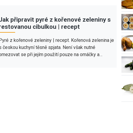
Jak připravit pyré z kořenové zeleniny s
restovanou cibulkou | recept
Pyré z kořenové zeleniny | recept. Kořenová zelenina je
s českou kuchyní těsně spjata. Není však nutné
omezovat se při jejím použití pouze na omáčky a…