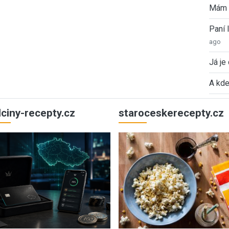
Mám 
Paní
ago
Já je
A kde
ulciny-recepty.cz
staroceskerecepty.cz