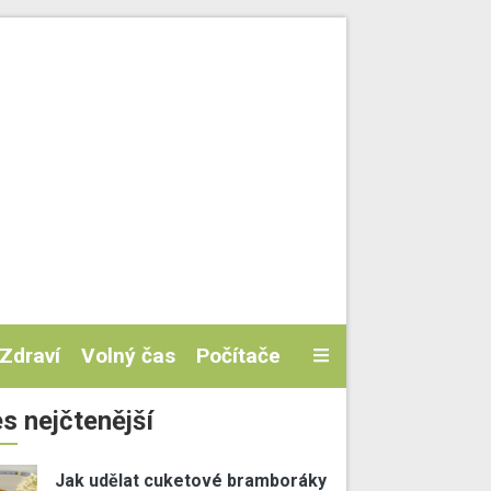
Zdraví
Volný čas
Počítače
s nejčtenější
Jak udělat cuketové bramboráky