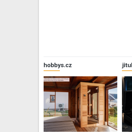
hobbys.cz
jit