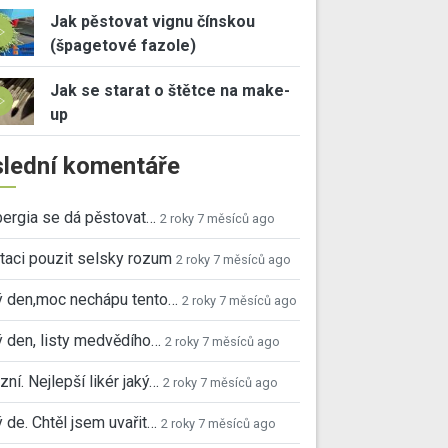
Jak pěstovat vignu čínskou
(špagetové fazole)
Jak se starat o štětce na make-
up
lední komentáře
ergia se dá pěstovat…
2 roky 7 měsíců ago
taci pouzit selsky rozum
2 roky 7 měsíců ago
ý den,moc nechápu tento…
2 roky 7 měsíců ago
 den, listy medvědího…
2 roky 7 měsíců ago
ní. Nejlepší likér jaký…
2 roky 7 měsíců ago
 de. Chtěl jsem uvařit…
2 roky 7 měsíců ago