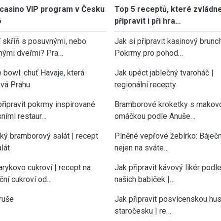
casino VIP program v Česku
Top 5 receptů, které zvládn
6
připravit i při hra…
í skříň s posuvnými, nebo
Jak si připravit kasinový brunch
nými dveřmi? Pra…
Pokrmy pro pohod…
 bowl: chuť Havaje, která
Jak upéct jablečný tvaroháč |
vá Prahu
regionální recepty
připravit pokrmy inspirované
Bramborové kroketky s makov
sními restaur…
omáčkou podle Anuše…
cký bramborový salát | recept
Plněné vepřové žebírko: Báječn
lát
nejen na sváte…
rykovo cukroví | recept na
Jak připravit kávový likér podl
ční cukroví od…
našich babiček |…
ruše
Jak připravit posvícenskou hu
staročesku | re…