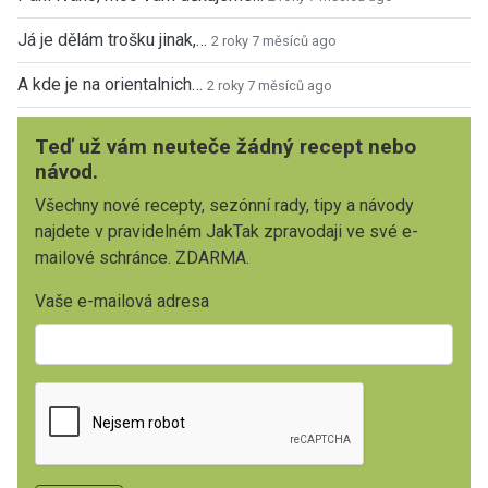
Já je dělám trošku jinak,…
2 roky 7 měsíců ago
A kde je na orientalnich…
2 roky 7 měsíců ago
Teď už vám neuteče žádný recept nebo
návod.
Všechny nové recepty, sezónní rady, tipy a návody
najdete v pravidelném JakTak zpravodaji ve své e-
mailové schránce. ZDARMA.
Vaše e-mailová adresa