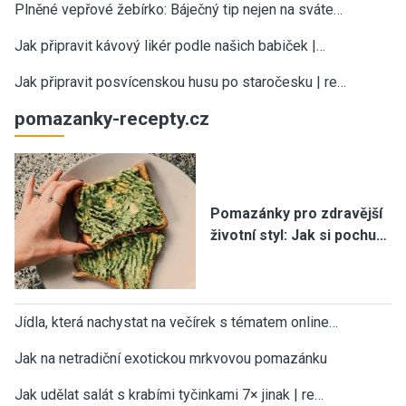
Plněné vepřové žebírko: Báječný tip nejen na sváte…
Jak připravit kávový likér podle našich babiček |…
Jak připravit posvícenskou husu po staročesku | re…
pomazanky-recepty.cz
Pomazánky pro zdravější
životní styl: Jak si pochu…
Jídla, která nachystat na večírek s tématem online…
Jak na netradiční exotickou mrkvovou pomazánku
Jak udělat salát s krabími tyčinkami 7× jinak | re…