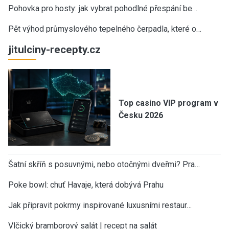
Pohovka pro hosty: jak vybrat pohodlné přespání be…
Pět výhod průmyslového tepelného čerpadla, které o…
jitulciny-recepty.cz
Top casino VIP program v
Česku 2026
Šatní skříň s posuvnými, nebo otočnými dveřmi? Pra…
Poke bowl: chuť Havaje, která dobývá Prahu
Jak připravit pokrmy inspirované luxusními restaur…
Vlčický bramborový salát | recept na salát