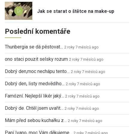
Jak se starat o štětce na make-up
Poslední komentáře
Thunbergia se dá pěstovat…
2 roky 7 měsíců ago
ono staci pouzit selsky rozum
2 roky 7 měsíců ago
Dobrý den,moc nechápu tento…
2 roky 7 měsíců ago
Dobrý den, listy medvědího…
2 roky 7 měsíců ago
Famózní. Nejlepší likér jaký…
2 roky 7 měsíců ago
Dobrý de. Chtěl jsem uvařit…
2 roky 7 měsíců ago
Mám před sebou kuchařku z…
2 roky 7 měsíců ago
Paní Ivano, moc Vám děkujeme…
2 roky 7 měsíců ago