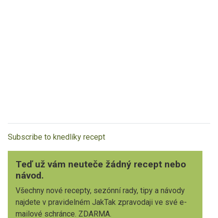
Subscribe to knedlíky recept
Teď už vám neuteče žádný recept nebo
návod.
Všechny nové recepty, sezónní rady, tipy a návody
najdete v pravidelném JakTak zpravodaji ve své e-
mailové schránce. ZDARMA.