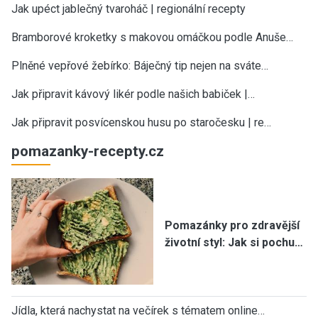
Jak upéct jablečný tvaroháč | regionální recepty
Bramborové kroketky s makovou omáčkou podle Anuše…
Plněné vepřové žebírko: Báječný tip nejen na sváte…
Jak připravit kávový likér podle našich babiček |…
Jak připravit posvícenskou husu po staročesku | re…
pomazanky-recepty.cz
Pomazánky pro zdravější
životní styl: Jak si pochu…
Jídla, která nachystat na večírek s tématem online…