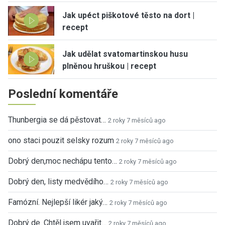
Jak upéct piškotové těsto na dort |
recept
Jak udělat svatomartinskou husu
plněnou hruškou | recept
Poslední komentáře
Thunbergia se dá pěstovat…
2 roky 7 měsíců ago
ono staci pouzit selsky rozum
2 roky 7 měsíců ago
Dobrý den,moc nechápu tento…
2 roky 7 měsíců ago
Dobrý den, listy medvědího…
2 roky 7 měsíců ago
Famózní. Nejlepší likér jaký…
2 roky 7 měsíců ago
Dobrý de. Chtěl jsem uvařit…
2 roky 7 měsíců ago