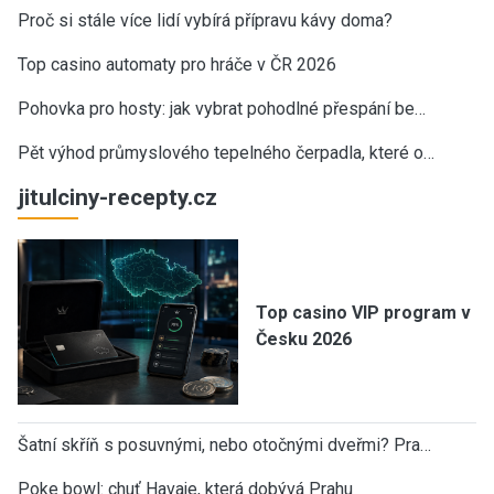
Proč si stále více lidí vybírá přípravu kávy doma?
Top casino automaty pro hráče v ČR 2026
Pohovka pro hosty: jak vybrat pohodlné přespání be…
Pět výhod průmyslového tepelného čerpadla, které o…
jitulciny-recepty.cz
Top casino VIP program v
Česku 2026
Šatní skříň s posuvnými, nebo otočnými dveřmi? Pra…
Poke bowl: chuť Havaje, která dobývá Prahu