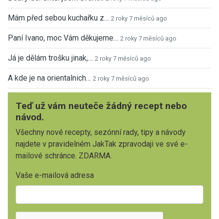
Mám před sebou kuchařku z…
2 roky 7 měsíců ago
Paní Ivano, moc Vám děkujeme…
2 roky 7 měsíců ago
Já je dělám trošku jinak,…
2 roky 7 měsíců ago
A kde je na orientalnich…
2 roky 7 měsíců ago
Teď už vám neuteče žádný recept nebo
návod.
Všechny nové recepty, sezónní rady, tipy a návody
najdete v pravidelném JakTak zpravodaji ve své e-
mailové schránce. ZDARMA.
Vaše e-mailová adresa