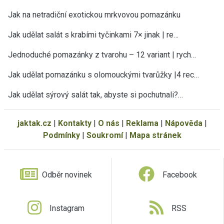
Jak na netradiční exotickou mrkvovou pomazánku
Jak udělat salát s krabími tyčinkami 7× jinak | re…
Jednoduché pomazánky z tvarohu – 12 variant | rych…
Jak udělat pomazánku s olomouckými tvarůžky |4 rec…
Jak udělat sýrový salát tak, abyste si pochutnali?…
jaktak.cz
|
Kontakty
|
O nás
|
Reklama
|
Nápověda
|
Podmínky
|
Soukromí
|
Mapa stránek
Odběr novinek
Facebook
Instagram
RSS