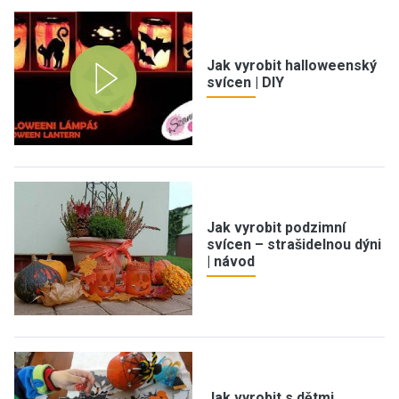
Jak vyrobit halloweenský
svícen | DIY
Jak vyrobit podzimní
svícen – strašidelnou dýni
| návod
Jak vyrobit s dětmi