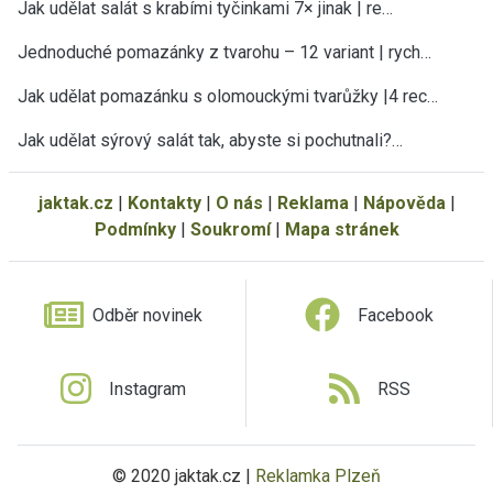
Jak udělat salát s krabími tyčinkami 7× jinak | re…
Jednoduché pomazánky z tvarohu – 12 variant | rych…
Jak udělat pomazánku s olomouckými tvarůžky |4 rec…
Jak udělat sýrový salát tak, abyste si pochutnali?…
jaktak.cz
|
Kontakty
|
O nás
|
Reklama
|
Nápověda
|
Podmínky
|
Soukromí
|
Mapa stránek
Odběr novinek
Facebook
Instagram
RSS
© 2020 jaktak.cz |
Reklamka Plzeň