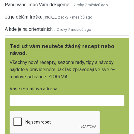
Paní Ivano, moc Vám děkujeme…
2 roky 7 měsíců ago
Já je dělám trošku jinak,…
2 roky 7 měsíců ago
A kde je na orientalnich…
2 roky 7 měsíců ago
Teď už vám neuteče žádný recept nebo
návod.
Všechny nové recepty, sezónní rady, tipy a návody
najdete v pravidelném JakTak zpravodaji ve své e-
mailové schránce. ZDARMA.
Vaše e-mailová adresa