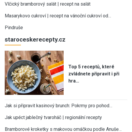
Vlčický bramborový salát | recept na salát
Masarykovo cukroví | recept na vánoční cukroví od…
Pindruše
staroceskerecepty.cz
Top 5 receptů, které
zvládnete připravit i při
hra…
Jak si připravit kasinový brunch: Pokrmy pro pohod…
Jak upéct jablečný tvaroháč | regionální recepty
Bramborové kroketky s makovou omáčkou podle Anuše…