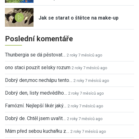
Jak se starat o štětce na make-up
Poslední komentáře
Thunbergia se dá pěstovat…
2 roky 7 měsíců ago
ono staci pouzit selsky rozum
2 roky 7 měsíců ago
Dobrý den,moc nechápu tento…
2 roky 7 měsíců ago
Dobrý den, listy medvědího…
2 roky 7 měsíců ago
Famózní. Nejlepší likér jaký…
2 roky 7 měsíců ago
Dobrý de. Chtěl jsem uvařit…
2 roky 7 měsíců ago
Mám před sebou kuchařku z…
2 roky 7 měsíců ago