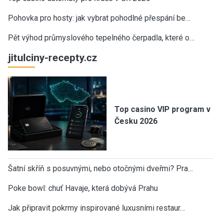
Pohovka pro hosty: jak vybrat pohodlné přespání be…
Pět výhod průmyslového tepelného čerpadla, které o…
jitulciny-recepty.cz
Top casino VIP program v
Česku 2026
Šatní skříň s posuvnými, nebo otočnými dveřmi? Pra…
Poke bowl: chuť Havaje, která dobývá Prahu
Jak připravit pokrmy inspirované luxusními restaur…