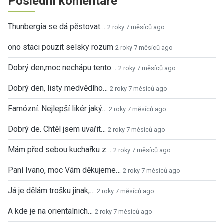
Poslední komentáře
Thunbergia se dá pěstovat…
2 roky 7 měsíců ago
ono staci pouzit selsky rozum
2 roky 7 měsíců ago
Dobrý den,moc nechápu tento…
2 roky 7 měsíců ago
Dobrý den, listy medvědího…
2 roky 7 měsíců ago
Famózní. Nejlepší likér jaký…
2 roky 7 měsíců ago
Dobrý de. Chtěl jsem uvařit…
2 roky 7 měsíců ago
Mám před sebou kuchařku z…
2 roky 7 měsíců ago
Paní Ivano, moc Vám děkujeme…
2 roky 7 měsíců ago
Já je dělám trošku jinak,…
2 roky 7 měsíců ago
A kde je na orientalnich…
2 roky 7 měsíců ago