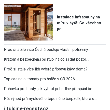
Instalace infrasauny na
míru v bytě: Co všechno
po…
Proč si stále více Čechů pěstuje vlastní potraviny…
Kratom a bezpečnější přístup: na co si dát pozor,…
Proč si stále více lidí vybírá přípravu kávy doma?
Top casino automaty pro hráče v ČR 2026
Pohovka pro hosty: jak vybrat pohodlné přespání be…
Pět výhod průmyslového tepelného čerpadla, které o…
jitulciny-recepty.cz