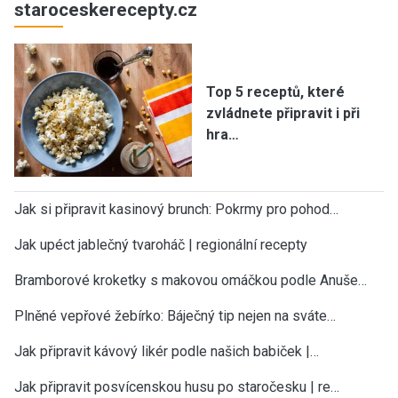
staroceskerecepty.cz
Top 5 receptů, které
zvládnete připravit i při
hra…
Jak si připravit kasinový brunch: Pokrmy pro pohod…
Jak upéct jablečný tvaroháč | regionální recepty
Bramborové kroketky s makovou omáčkou podle Anuše…
Plněné vepřové žebírko: Báječný tip nejen na sváte…
Jak připravit kávový likér podle našich babiček |…
Jak připravit posvícenskou husu po staročesku | re…