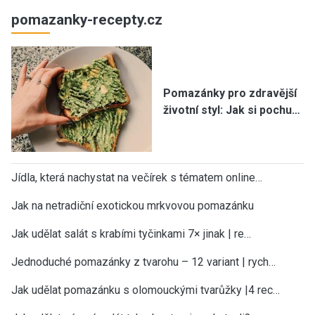
pomazanky-recepty.cz
Pomazánky pro zdravější
životní styl: Jak si pochu…
Jídla, která nachystat na večírek s tématem online…
Jak na netradiční exotickou mrkvovou pomazánku
Jak udělat salát s krabími tyčinkami 7× jinak | re…
Jednoduché pomazánky z tvarohu – 12 variant | rych…
Jak udělat pomazánku s olomouckými tvarůžky |4 rec…