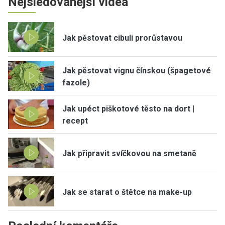
Nejsledovanější videa
Jak pěstovat cibuli prorůstavou
Jak pěstovat vignu čínskou (špagetové
fazole)
Jak upéct piškotové těsto na dort |
recept
Jak připravit svíčkovou na smetaně
Jak se starat o štětce na make-up