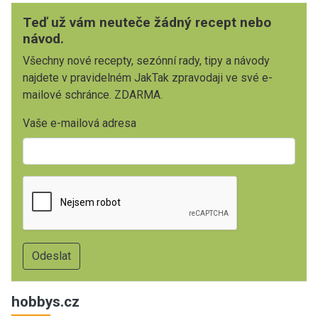
Teď už vám neuteče žádný recept nebo
návod.
Všechny nové recepty, sezónní rady, tipy a návody
najdete v pravidelném JakTak zpravodaji ve své e-
mailové schránce. ZDARMA.
Vaše e-mailová adresa
hobbys.cz