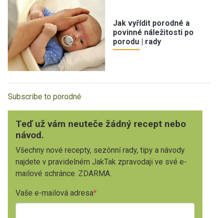
Jak vyřídit porodné a
povinné náležitosti po
porodu | rady
Subscribe to porodné
Teď už vám neuteče žádný recept nebo
návod.
Všechny nové recepty, sezónní rady, tipy a návody
najdete v pravidelném JakTak zpravodaji ve své e-
mailové schránce. ZDARMA.
Vaše e-mailová adresa