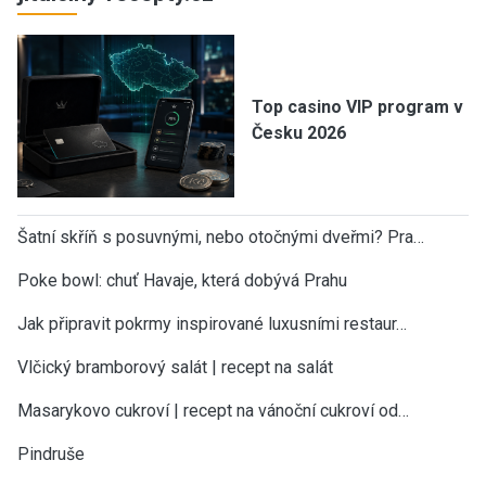
Top casino VIP program v
Česku 2026
Šatní skříň s posuvnými, nebo otočnými dveřmi? Pra…
Poke bowl: chuť Havaje, která dobývá Prahu
Jak připravit pokrmy inspirované luxusními restaur…
Vlčický bramborový salát | recept na salát
Masarykovo cukroví | recept na vánoční cukroví od…
Pindruše