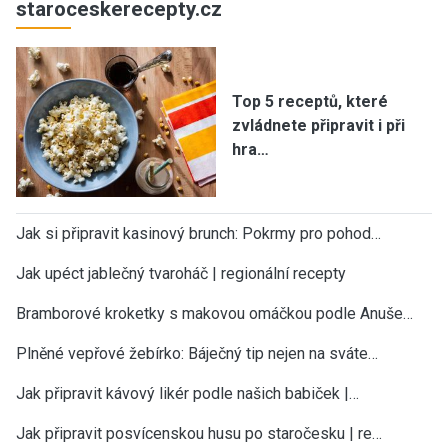
staroceskerecepty.cz
Top 5 receptů, které
zvládnete připravit i při
hra…
Jak si připravit kasinový brunch: Pokrmy pro pohod…
Jak upéct jablečný tvaroháč | regionální recepty
Bramborové kroketky s makovou omáčkou podle Anuše…
Plněné vepřové žebírko: Báječný tip nejen na sváte…
Jak připravit kávový likér podle našich babiček |…
Jak připravit posvícenskou husu po staročesku | re…