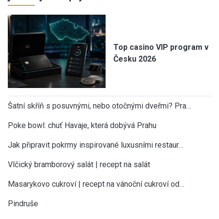
Top casino VIP program v
Česku 2026
Šatní skříň s posuvnými, nebo otočnými dveřmi? Pra…
Poke bowl: chuť Havaje, která dobývá Prahu
Jak připravit pokrmy inspirované luxusními restaur…
Vlčický bramborový salát | recept na salát
Masarykovo cukroví | recept na vánoční cukroví od…
Pindruše