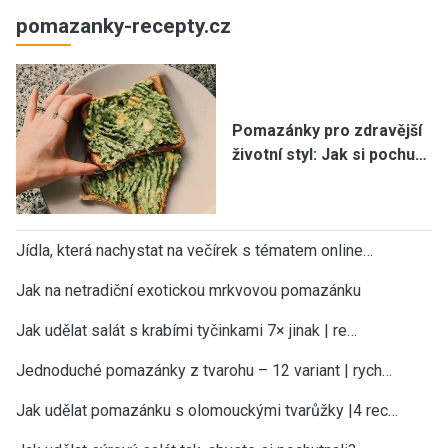
pomazanky-recepty.cz
Pomazánky pro zdravější
životní styl: Jak si pochu…
Jídla, která nachystat na večírek s tématem online…
Jak na netradiční exotickou mrkvovou pomazánku
Jak udělat salát s krabími tyčinkami 7× jinak | re…
Jednoduché pomazánky z tvarohu – 12 variant | rych…
Jak udělat pomazánku s olomouckými tvarůžky |4 rec…