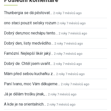
Thunbergia se dá pěstovat…
2 roky 7 měsíců ago
ono staci pouzit selsky rozum
2 roky 7 měsíců ago
Dobrý den,moc nechápu tento…
2 roky 7 měsíců ago
Dobrý den, listy medvědího…
2 roky 7 měsíců ago
Famózní. Nejlepší likér jaký…
2 roky 7 měsíců ago
Dobrý de. Chtěl jsem uvařit…
2 roky 7 měsíců ago
Mám před sebou kuchařku z…
2 roky 7 měsíců ago
Paní Ivano, moc Vám děkujeme…
2 roky 7 měsíců ago
Já je dělám trošku jinak,…
2 roky 7 měsíců ago
A kde je na orientalnich…
2 roky 7 měsíců ago