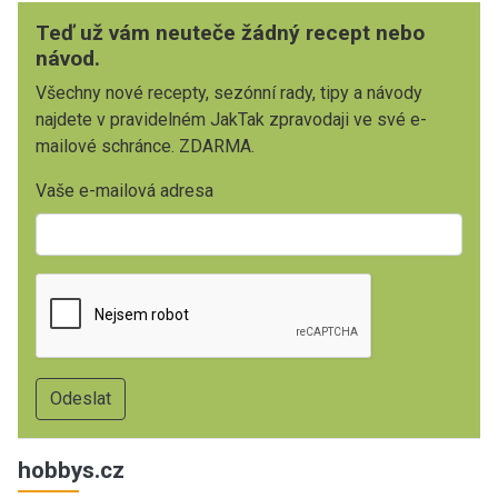
Teď už vám neuteče žádný recept nebo
návod.
Všechny nové recepty, sezónní rady, tipy a návody
najdete v pravidelném JakTak zpravodaji ve své e-
mailové schránce. ZDARMA.
Vaše e-mailová adresa
hobbys.cz