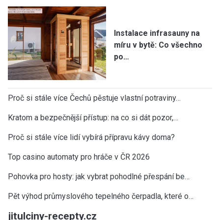
Instalace infrasauny na
míru v bytě: Co všechno
po…
Proč si stále více Čechů pěstuje vlastní potraviny…
Kratom a bezpečnější přístup: na co si dát pozor,…
Proč si stále více lidí vybírá přípravu kávy doma?
Top casino automaty pro hráče v ČR 2026
Pohovka pro hosty: jak vybrat pohodlné přespání be…
Pět výhod průmyslového tepelného čerpadla, které o…
jitulciny-recepty.cz