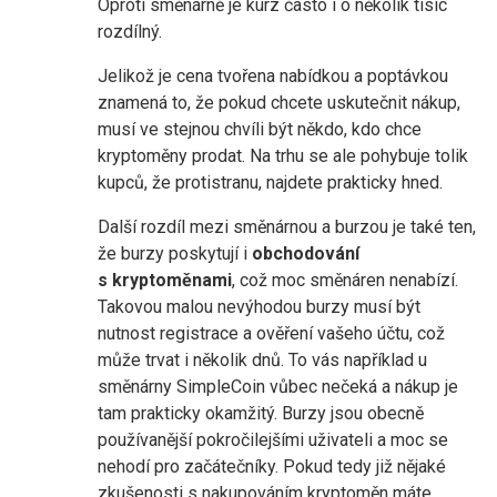
Oproti směnárně je kurz často i o několik tisíc
rozdílný.
Jelikož je cena tvořena nabídkou a poptávkou
znamená to, že pokud chcete uskutečnit nákup,
musí ve stejnou chvíli být někdo, kdo chce
kryptoměny prodat. Na trhu se ale pohybuje tolik
kupců, že protistranu, najdete prakticky hned.
Další rozdíl mezi směnárnou a burzou je také ten,
že burzy poskytují i
obchodování
s kryptoměnami
, což moc směnáren nenabízí.
Takovou malou nevýhodou burzy musí být
nutnost registrace a ověření vašeho účtu, což
může trvat i několik dnů. To vás například u
směnárny SimpleCoin vůbec nečeká a nákup je
tam prakticky okamžitý. Burzy jsou obecně
používanější pokročilejšími uživateli a moc se
nehodí pro začátečníky. Pokud tedy již nějaké
zkušenosti s nakupováním kryptoměn máte,