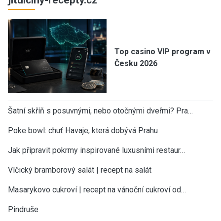
Top casino VIP program v
Česku 2026
Šatní skříň s posuvnými, nebo otočnými dveřmi? Pra…
Poke bowl: chuť Havaje, která dobývá Prahu
Jak připravit pokrmy inspirované luxusními restaur…
Vlčický bramborový salát | recept na salát
Masarykovo cukroví | recept na vánoční cukroví od…
Pindruše