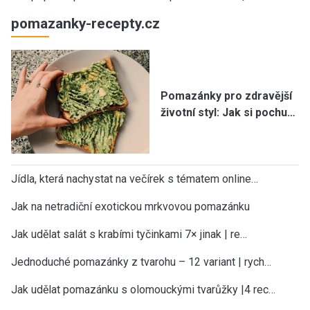
pomazanky-recepty.cz
Pomazánky pro zdravější
životní styl: Jak si pochu…
Jídla, která nachystat na večírek s tématem online…
Jak na netradiční exotickou mrkvovou pomazánku
Jak udělat salát s krabími tyčinkami 7× jinak | re…
Jednoduché pomazánky z tvarohu – 12 variant | rych…
Jak udělat pomazánku s olomouckými tvarůžky |4 rec…