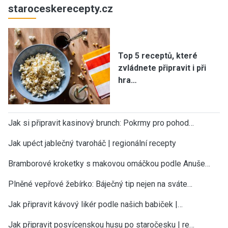
staroceskerecepty.cz
Top 5 receptů, které
zvládnete připravit i při
hra…
Jak si připravit kasinový brunch: Pokrmy pro pohod…
Jak upéct jablečný tvaroháč | regionální recepty
Bramborové kroketky s makovou omáčkou podle Anuše…
Plněné vepřové žebírko: Báječný tip nejen na sváte…
Jak připravit kávový likér podle našich babiček |…
Jak připravit posvícenskou husu po staročesku | re…