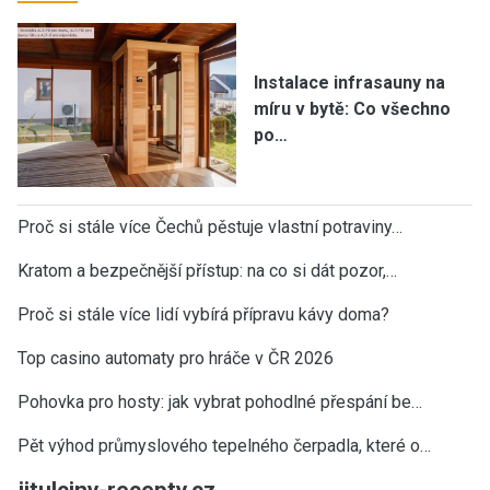
Instalace infrasauny na
míru v bytě: Co všechno
po…
Proč si stále více Čechů pěstuje vlastní potraviny…
Kratom a bezpečnější přístup: na co si dát pozor,…
Proč si stále více lidí vybírá přípravu kávy doma?
Top casino automaty pro hráče v ČR 2026
Pohovka pro hosty: jak vybrat pohodlné přespání be…
Pět výhod průmyslového tepelného čerpadla, které o…
jitulciny-recepty.cz