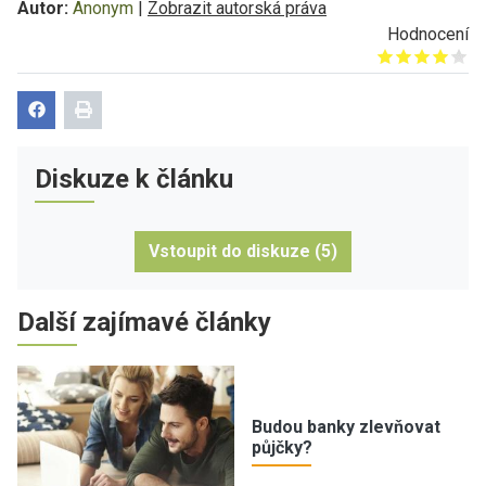
Autor:
Anonym
|
Zobrazit autorská práva
Hodnocení
Give it 1/5
Give it 2/5
Give it 3/5
Give it 4/5
Give it 5/5
Diskuze k článku
Vstoupit do diskuze (5)
Další zajímavé články
Budou banky zlevňovat
půjčky?