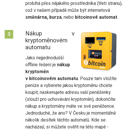
probíhá přes nějakého prostředníka (třetí stranu),
což v našem případě může být internetová
směnárna, burza
, nebo
bitcoinové automat
.
Nákup v
3
kryptoměnovém
automatu
Jako nejjednodušší
offline řešení je
nákup
kryptoměn
v bitcoinovém automatu
. Pouze tam vložíte
peníze a vyberete jakou kryptoměnu chcete
koupit, naskenujete adresu vaší peněženky
(slouží pro uchovávání kryptoměn), dokončíte
nákup a kryptoměny máte ve své peněžence.
Jednoduché, že ano? V Česku je momentálně
několik desítek těchto automatů. Kde se
nacházejí, si můžete ověřit na této mapě -