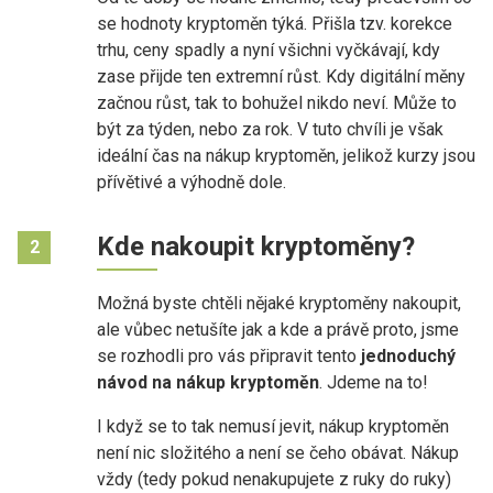
se hodnoty kryptoměn týká. Přišla tzv. korekce
trhu, ceny spadly a nyní všichni vyčkávají, kdy
zase přijde ten extremní růst. Kdy digitální měny
začnou růst, tak to bohužel nikdo neví. Může to
být za týden, nebo za rok. V tuto chvíli je však
ideální čas na nákup kryptoměn, jelikož kurzy jsou
přívětivé a výhodně dole.
Kde nakoupit kryptoměny?
2
Možná byste chtěli nějaké kryptoměny nakoupit,
ale vůbec netušíte jak a kde a právě proto, jsme
se rozhodli pro vás připravit tento
jednoduchý
návod na nákup
kryptoměn
. Jdeme na to!
I když se to tak nemusí jevit, nákup kryptoměn
není nic složitého a není se čeho obávat. Nákup
vždy (tedy pokud nenakupujete z ruky do ruky)