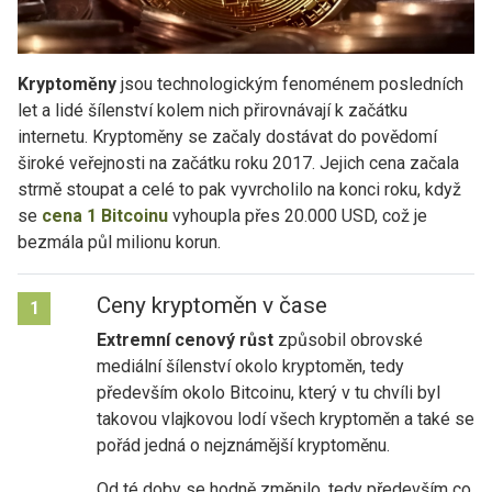
Kryptoměny
jsou technologickým fenoménem posledních
let a lidé šílenství kolem nich přirovnávají k začátku
internetu. Kryptoměny se začaly dostávat do povědomí
široké veřejnosti na začátku roku 2017. Jejich cena začala
strmě stoupat a celé to pak vyvrcholilo na konci roku, když
se
cena 1 Bitcoinu
vyhoupla přes 20.000 USD, což je
bezmála půl milionu korun.
Ceny kryptoměn v čase
1
Extremní cenový růst
způsobil obrovské
mediální šílenství okolo kryptoměn, tedy
především okolo Bitcoinu, který v tu chvíli byl
takovou vlajkovou lodí všech kryptoměn a také se
pořád jedná o nejznámější kryptoměnu.
Od té doby se hodně změnilo, tedy především co