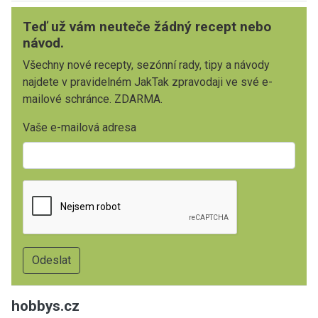
Teď už vám neuteče žádný recept nebo
návod.
Všechny nové recepty, sezónní rady, tipy a návody
najdete v pravidelném JakTak zpravodaji ve své e-
mailové schránce. ZDARMA.
Vaše e-mailová adresa
hobbys.cz