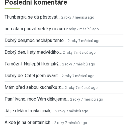
Poslední komentáře
Thunbergia se dá pěstovat…
2 roky 7 měsíců ago
ono staci pouzit selsky rozum
2 roky 7 měsíců ago
Dobrý den,moc nechápu tento…
2 roky 7 měsíců ago
Dobrý den, listy medvědího…
2 roky 7 měsíců ago
Famózní. Nejlepší likér jaký…
2 roky 7 měsíců ago
Dobrý de. Chtěl jsem uvařit…
2 roky 7 měsíců ago
Mám před sebou kuchařku z…
2 roky 7 měsíců ago
Paní Ivano, moc Vám děkujeme…
2 roky 7 měsíců ago
Já je dělám trošku jinak,…
2 roky 7 měsíců ago
A kde je na orientalnich…
2 roky 7 měsíců ago