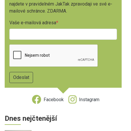
najdete v pravidelném JakTak zpravodaji ve své e-
mailové schránce. ZDARMA.
Vaše e-mailová adresa
Facebook
Instagram
Dnes nejčtenější