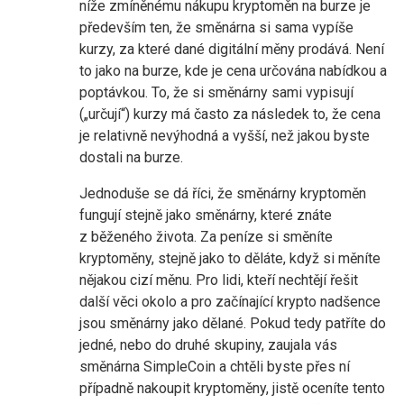
níže zmíněnému nákupu kryptoměn na burze je
především ten, že směnárna si sama vypíše
kurzy, za které dané digitální měny prodává. Není
to jako na burze, kde je cena určována nabídkou a
poptávkou. To, že si směnárny sami vypisují
(„určují“) kurzy má často za následek to, že cena
je relativně nevýhodná a vyšší, než jakou byste
dostali na burze.
Jednoduše se dá říci, že směnárny kryptoměn
fungují stejně jako směnárny, které znáte
z běženého života. Za peníze si směníte
kryptoměny, stejně jako to děláte, když si měníte
nějakou cizí měnu. Pro lidi, kteří nechtějí řešit
další věci okolo a pro začínající krypto nadšence
jsou směnárny jako dělané. Pokud tedy patříte do
jedné, nebo do druhé skupiny, zaujala vás
směnárna SimpleCoin a chtěli byste přes ní
případně nakoupit kryptoměny, jistě oceníte tento