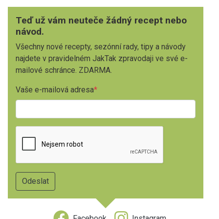
Teď už vám neuteče žádný recept nebo
návod.
Všechny nové recepty, sezónní rady, tipy a návody
najdete v pravidelném JakTak zpravodaji ve své e-
mailové schránce. ZDARMA.
Vaše e-mailová adresa
Facebook
Instagram