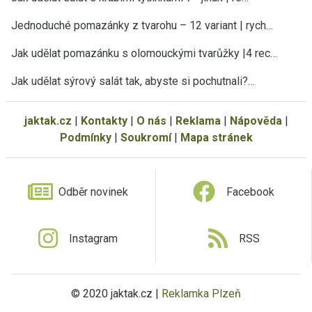
Jednoduché pomazánky z tvarohu – 12 variant | rych…
Jak udělat pomazánku s olomouckými tvarůžky |4 rec…
Jak udělat sýrový salát tak, abyste si pochutnali?…
jaktak.cz
|
Kontakty
|
O nás
|
Reklama
|
Nápověda
|
Podmínky
|
Soukromí
|
Mapa stránek
Odběr novinek
Facebook
Instagram
RSS
© 2020 jaktak.cz |
Reklamka Plzeň