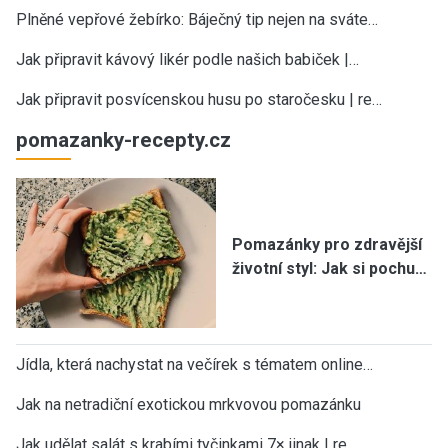
Plněné vepřové žebírko: Báječný tip nejen na sváte…
Jak připravit kávový likér podle našich babiček |…
Jak připravit posvícenskou husu po staročesku | re…
pomazanky-recepty.cz
Pomazánky pro zdravější
životní styl: Jak si pochu…
Jídla, která nachystat na večírek s tématem online…
Jak na netradiční exotickou mrkvovou pomazánku
Jak udělat salát s krabími tyčinkami 7× jinak | re…