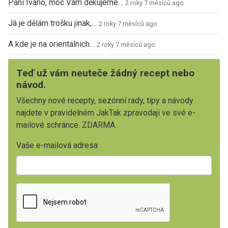
Paní Ivano, moc Vám děkujeme…
2 roky 7 měsíců ago
Já je dělám trošku jinak,…
2 roky 7 měsíců ago
A kde je na orientalnich…
2 roky 7 měsíců ago
Teď už vám neuteče žádný recept nebo
návod.
Všechny nové recepty, sezónní rady, tipy a návody
najdete v pravidelném JakTak zpravodaji ve své e-
mailové schránce. ZDARMA.
Vaše e-mailová adresa