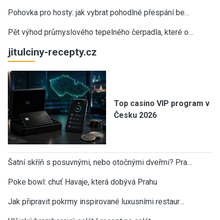
Pohovka pro hosty: jak vybrat pohodlné přespání be…
Pět výhod průmyslového tepelného čerpadla, které o…
jitulciny-recepty.cz
Top casino VIP program v
Česku 2026
Šatní skříň s posuvnými, nebo otočnými dveřmi? Pra…
Poke bowl: chuť Havaje, která dobývá Prahu
Jak připravit pokrmy inspirované luxusními restaur…