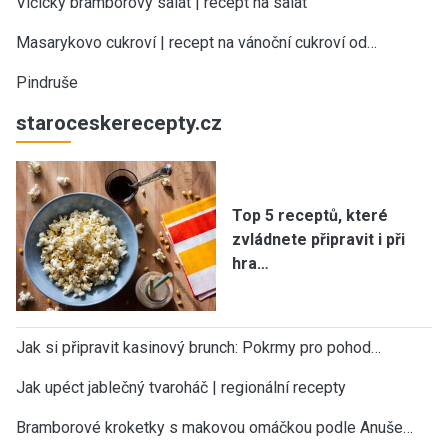
Vlčický bramborový salát | recept na salát
Masarykovo cukroví | recept na vánoční cukroví od…
Pindruše
staroceskerecepty.cz
Top 5 receptů, které
zvládnete připravit i při
hra…
Jak si připravit kasinový brunch: Pokrmy pro pohod…
Jak upéct jablečný tvaroháč | regionální recepty
Bramborové kroketky s makovou omáčkou podle Anuše…