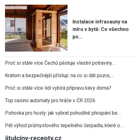
Instalace infrasauny na
míru v bytě: Co všechno
po…
Proč si stále více Čechů pěstuje vlastní potraviny…
Kratom a bezpečnější přístup: na co si dát pozor,…
Proč si stále více lidí vybírá přípravu kávy doma?
Top casino automaty pro hráče v ČR 2026
Pohovka pro hosty: jak vybrat pohodlné přespání be…
Pět výhod průmyslového tepelného čerpadla, které o…
jitulciny-recepty.cz