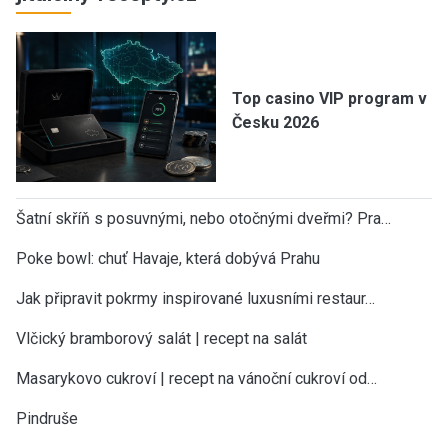
Top casino VIP program v
Česku 2026
Šatní skříň s posuvnými, nebo otočnými dveřmi? Pra…
Poke bowl: chuť Havaje, která dobývá Prahu
Jak připravit pokrmy inspirované luxusními restaur…
Vlčický bramborový salát | recept na salát
Masarykovo cukroví | recept na vánoční cukroví od…
Pindruše