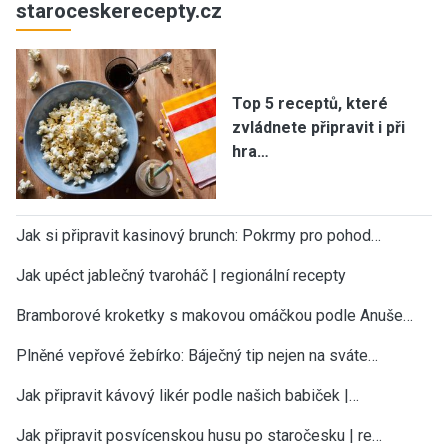
staroceskerecepty.cz
Top 5 receptů, které
zvládnete připravit i při
hra…
Jak si připravit kasinový brunch: Pokrmy pro pohod…
Jak upéct jablečný tvaroháč | regionální recepty
Bramborové kroketky s makovou omáčkou podle Anuše…
Plněné vepřové žebírko: Báječný tip nejen na sváte…
Jak připravit kávový likér podle našich babiček |…
Jak připravit posvícenskou husu po staročesku | re…