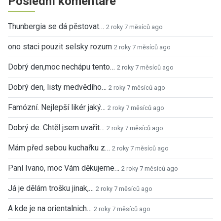
Poslední komentáře
Thunbergia se dá pěstovat…
2 roky 7 měsíců ago
ono staci pouzit selsky rozum
2 roky 7 měsíců ago
Dobrý den,moc nechápu tento…
2 roky 7 měsíců ago
Dobrý den, listy medvědího…
2 roky 7 měsíců ago
Famózní. Nejlepší likér jaký…
2 roky 7 měsíců ago
Dobrý de. Chtěl jsem uvařit…
2 roky 7 měsíců ago
Mám před sebou kuchařku z…
2 roky 7 měsíců ago
Paní Ivano, moc Vám děkujeme…
2 roky 7 měsíců ago
Já je dělám trošku jinak,…
2 roky 7 měsíců ago
A kde je na orientalnich…
2 roky 7 měsíců ago