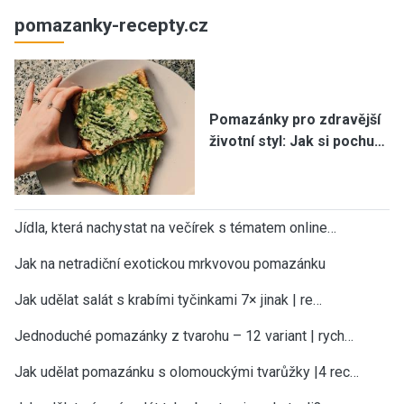
pomazanky-recepty.cz
Pomazánky pro zdravější
životní styl: Jak si pochu…
Jídla, která nachystat na večírek s tématem online…
Jak na netradiční exotickou mrkvovou pomazánku
Jak udělat salát s krabími tyčinkami 7× jinak | re…
Jednoduché pomazánky z tvarohu – 12 variant | rych…
Jak udělat pomazánku s olomouckými tvarůžky |4 rec…