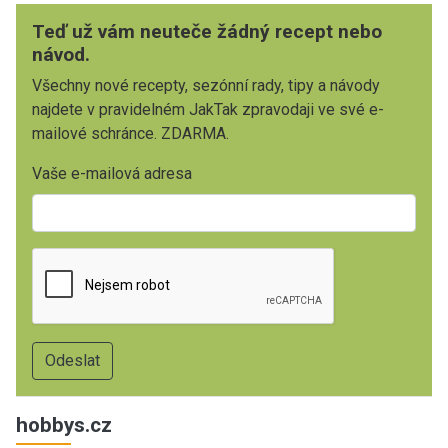
Teď už vám neuteče žádný recept nebo
návod.
Všechny nové recepty, sezónní rady, tipy a návody
najdete v pravidelném JakTak zpravodaji ve své e-
mailové schránce. ZDARMA.
Vaše e-mailová adresa
hobbys.cz