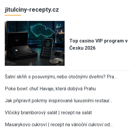
jitulciny-recepty.cz
Top casino VIP program v
Česku 2026
Šatní skříň s posuvnými, nebo otočnými dveřmi? Pra…
Poke bowl: chuť Havaje, která dobývá Prahu
Jak připravit pokrmy inspirované luxusními restaur…
Vlčický bramborový salát | recept na salát
Masarykovo cukroví | recept na vánoční cukroví od…