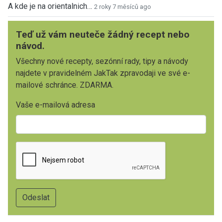
A kde je na orientalnich…
2 roky 7 měsíců ago
Teď už vám neuteče žádný recept nebo
návod.
Všechny nové recepty, sezónní rady, tipy a návody
najdete v pravidelném JakTak zpravodaji ve své e-
mailové schránce. ZDARMA.
Vaše e-mailová adresa