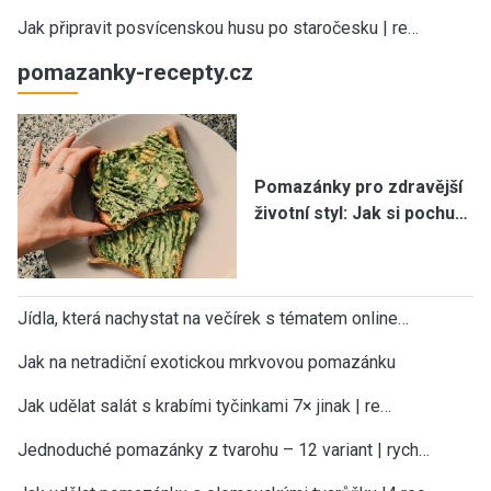
Jak připravit posvícenskou husu po staročesku | re…
pomazanky-recepty.cz
Pomazánky pro zdravější
životní styl: Jak si pochu…
Jídla, která nachystat na večírek s tématem online…
Jak na netradiční exotickou mrkvovou pomazánku
Jak udělat salát s krabími tyčinkami 7× jinak | re…
Jednoduché pomazánky z tvarohu – 12 variant | rych…