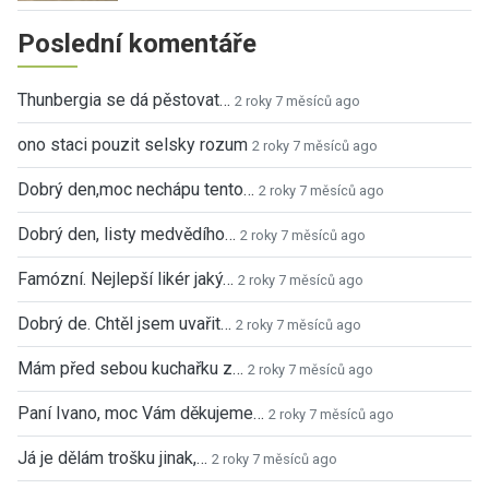
Poslední komentáře
Thunbergia se dá pěstovat…
2 roky 7 měsíců ago
ono staci pouzit selsky rozum
2 roky 7 měsíců ago
Dobrý den,moc nechápu tento…
2 roky 7 měsíců ago
Dobrý den, listy medvědího…
2 roky 7 měsíců ago
Famózní. Nejlepší likér jaký…
2 roky 7 měsíců ago
Dobrý de. Chtěl jsem uvařit…
2 roky 7 měsíců ago
Mám před sebou kuchařku z…
2 roky 7 měsíců ago
Paní Ivano, moc Vám děkujeme…
2 roky 7 měsíců ago
Já je dělám trošku jinak,…
2 roky 7 měsíců ago