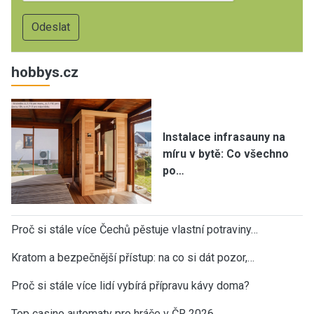
hobbys.cz
Instalace infrasauny na
míru v bytě: Co všechno
po…
Proč si stále více Čechů pěstuje vlastní potraviny…
Kratom a bezpečnější přístup: na co si dát pozor,…
Proč si stále více lidí vybírá přípravu kávy doma?
Top casino automaty pro hráče v ČR 2026