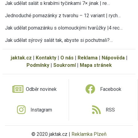
Jak udělat salát s krabími tyčinkami 7× jinak | re…
Jednoduché pomazánky z tvarohu – 12 variant | rych…
Jak udělat pomazánku s olomouckými tvarůžky |4 rec…
Jak udělat sýrový salát tak, abyste si pochutnali?…
jaktak.cz
|
Kontakty
|
O nás
|
Reklama
|
Nápověda
|
Podmínky
|
Soukromí
|
Mapa stránek
Odběr novinek
Facebook
Instagram
RSS
© 2020 jaktak.cz |
Reklamka Plzeň