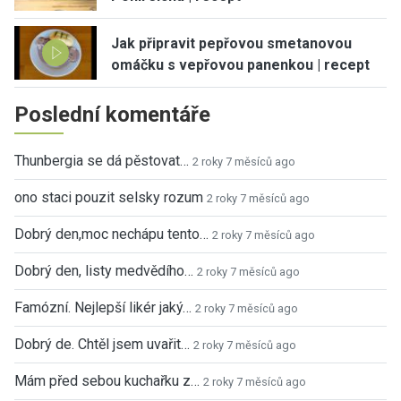
Jak připravit pepřovou smetanovou
omáčku s vepřovou panenkou | recept
Poslední komentáře
Thunbergia se dá pěstovat…
2 roky 7 měsíců ago
ono staci pouzit selsky rozum
2 roky 7 měsíců ago
Dobrý den,moc nechápu tento…
2 roky 7 měsíců ago
Dobrý den, listy medvědího…
2 roky 7 měsíců ago
Famózní. Nejlepší likér jaký…
2 roky 7 měsíců ago
Dobrý de. Chtěl jsem uvařit…
2 roky 7 měsíců ago
Mám před sebou kuchařku z…
2 roky 7 měsíců ago