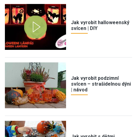
Jak vyrobit halloweenský
svícen | DIY
Jak vyrobit podzimní
svícen – strašidelnou dýni
| návod
Jak vyrobit s dětmi