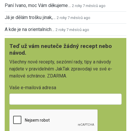
Paní Ivano, moc Vám děkujeme…
2 roky 7 měsíců ago
Já je dělám trošku jinak,…
2 roky 7 měsíců ago
A kde je na orientalnich…
2 roky 7 měsíců ago
Teď už vám neuteče žádný recept nebo
návod.
Všechny nové recepty, sezónní rady, tipy a návody
najdete v pravidelném JakTak zpravodaji ve své e-
mailové schránce. ZDARMA.
Vaše e-mailová adresa