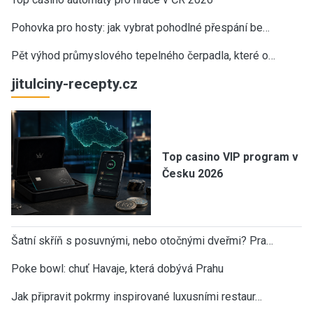
Pohovka pro hosty: jak vybrat pohodlné přespání be…
Pět výhod průmyslového tepelného čerpadla, které o…
jitulciny-recepty.cz
Top casino VIP program v
Česku 2026
Šatní skříň s posuvnými, nebo otočnými dveřmi? Pra…
Poke bowl: chuť Havaje, která dobývá Prahu
Jak připravit pokrmy inspirované luxusními restaur…