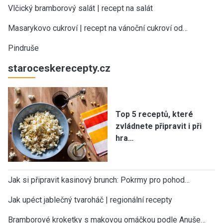
Vlčický bramborový salát | recept na salát
Masarykovo cukroví | recept na vánoční cukroví od…
Pindruše
staroceskerecepty.cz
Top 5 receptů, které
zvládnete připravit i při
hra…
Jak si připravit kasinový brunch: Pokrmy pro pohod…
Jak upéct jablečný tvaroháč | regionální recepty
Bramborové kroketky s makovou omáčkou podle Anuše…