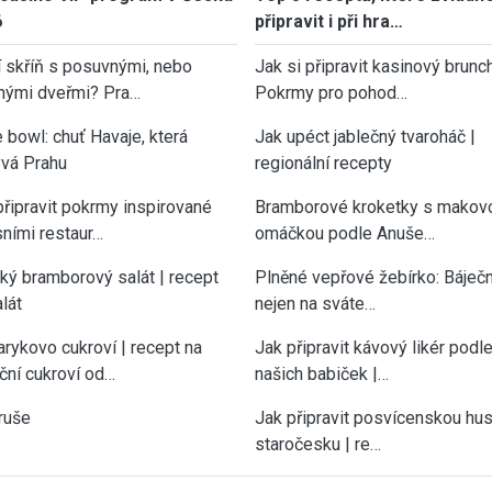
6
připravit i při hra…
í skříň s posuvnými, nebo
Jak si připravit kasinový brunch
nými dveřmi? Pra…
Pokrmy pro pohod…
 bowl: chuť Havaje, která
Jak upéct jablečný tvaroháč |
vá Prahu
regionální recepty
připravit pokrmy inspirované
Bramborové kroketky s makov
sními restaur…
omáčkou podle Anuše…
cký bramborový salát | recept
Plněné vepřové žebírko: Báječn
lát
nejen na sváte…
rykovo cukroví | recept na
Jak připravit kávový likér podl
ční cukroví od…
našich babiček |…
ruše
Jak připravit posvícenskou hu
staročesku | re…