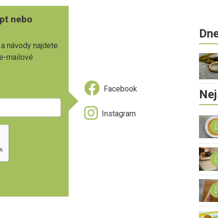
pt nebo
Dne
 a návody najdete
 e-mailové
Facebook
Nej
Instagram