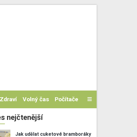
Zdraví
Volný čas
Počítače
s nejčtenější
Jak udělat cuketové bramboráky