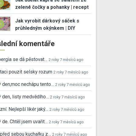
zelené čočky a pohanky | recept
Jak vyrobit dárkový sáček s
průhledným okýnkem | DIY
lední komentáře
ergia se dá pěstovat…
2 roky 7 měsíců ago
taci pouzit selsky rozum
2 roky 7 měsíců ago
ý den,moc nechápu tento…
2 roky 7 měsíců ago
 den, listy medvědího…
2 roky 7 měsíců ago
ní. Nejlepší likér jaký…
2 roky 7 měsíců ago
 de. Chtěl jsem uvařit…
2 roky 7 měsíců ago
před sebou kuchařku z…
2 roky 7 měsíců ago