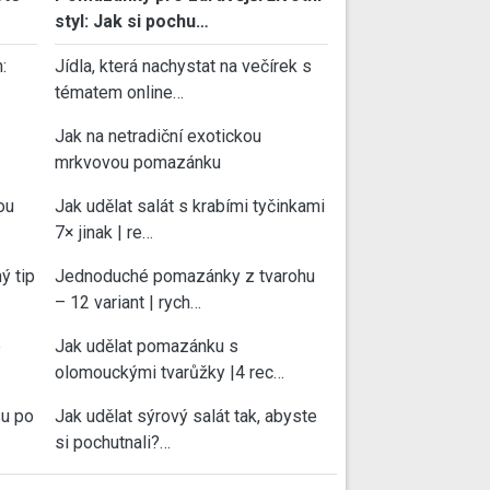
styl: Jak si pochu…
:
Jídla, která nachystat na večírek s
tématem online…
Jak na netradiční exotickou
mrkvovou pomazánku
ou
Jak udělat salát s krabími tyčinkami
7× jinak | re…
ý tip
Jednoduché pomazánky z tvarohu
– 12 variant | rych…
e
Jak udělat pomazánku s
olomouckými tvarůžky |4 rec…
su po
Jak udělat sýrový salát tak, abyste
si pochutnali?…