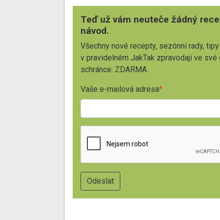
Teď už vám neuteče žádný rece
návod.
Všechny nové recepty, sezónní rady, tipy
v pravidelném JakTak zpravodaji ve své
schránce. ZDARMA.
Vaše e-mailová adresa