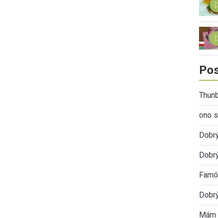
Pos
Thunb
ono s
Dobr
Dobrý
Famóz
Dobrý
Mám 