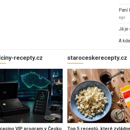
Paní
ago
Já je
A kde
ulciny-recepty.cz
staroceskerecepty.cz
casino VIP program v Česku
Top 5 receptů, které zvládn