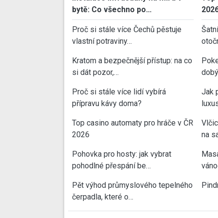
bytě: Co všechno po…
202
Proč si stále více Čechů pěstuje
Šatn
vlastní potraviny…
otoč
Kratom a bezpečnější přístup: na co
Poke
si dát pozor,…
dobý
Proč si stále více lidí vybírá
Jak 
přípravu kávy doma?
luxu
Top casino automaty pro hráče v ČR
Vlči
2026
na sa
Pohovka pro hosty: jak vybrat
Masa
pohodlné přespání be…
váno
Pět výhod průmyslového tepelného
Pind
čerpadla, které o…