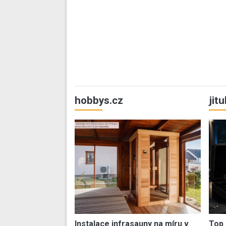
hobbys.cz
jit
Instalace infrasauny na míru v
Top 