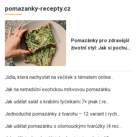
pomazanky-recepty.cz
Pomazánky pro zdravější
životní styl: Jak si pochu…
Jídla, která nachystat na večírek s tématem online…
Jak na netradiční exotickou mrkvovou pomazánku
Jak udělat salát s krabími tyčinkami 7× jinak | re…
Jednoduché pomazánky z tvarohu – 12 variant | rych…
Jak udělat pomazánku s olomouckými tvarůžky |4 rec…