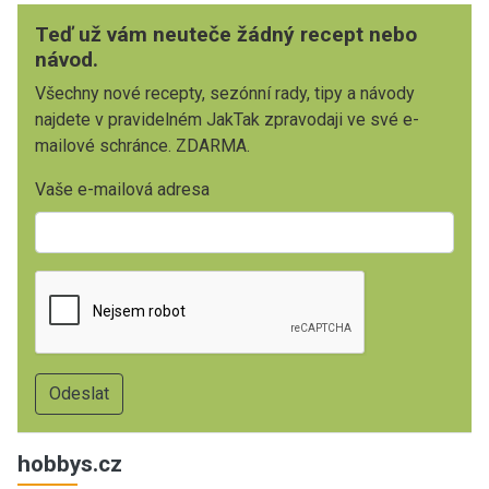
Teď už vám neuteče žádný recept nebo
návod.
Všechny nové recepty, sezónní rady, tipy a návody
najdete v pravidelném JakTak zpravodaji ve své e-
mailové schránce. ZDARMA.
Vaše e-mailová adresa
hobbys.cz