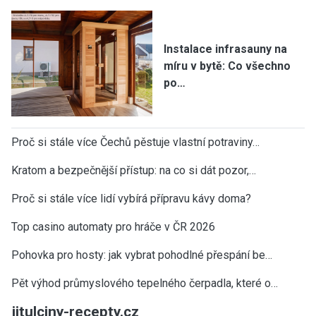
Instalace infrasauny na
míru v bytě: Co všechno
po…
Proč si stále více Čechů pěstuje vlastní potraviny…
Kratom a bezpečnější přístup: na co si dát pozor,…
Proč si stále více lidí vybírá přípravu kávy doma?
Top casino automaty pro hráče v ČR 2026
Pohovka pro hosty: jak vybrat pohodlné přespání be…
Pět výhod průmyslového tepelného čerpadla, které o…
jitulciny-recepty.cz