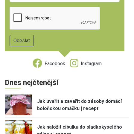
Facebook
Instagram
Dnes nejčtenější
Jak uvařit a zavařit do zásoby domácí
boloňskou omáčku | recept
Jak naložit cibulku do sladkokyselého