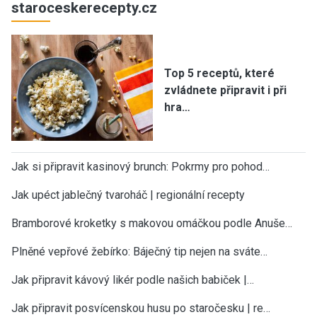
staroceskerecepty.cz
Top 5 receptů, které
zvládnete připravit i při
hra…
Jak si připravit kasinový brunch: Pokrmy pro pohod…
Jak upéct jablečný tvaroháč | regionální recepty
Bramborové kroketky s makovou omáčkou podle Anuše…
Plněné vepřové žebírko: Báječný tip nejen na sváte…
Jak připravit kávový likér podle našich babiček |…
Jak připravit posvícenskou husu po staročesku | re…