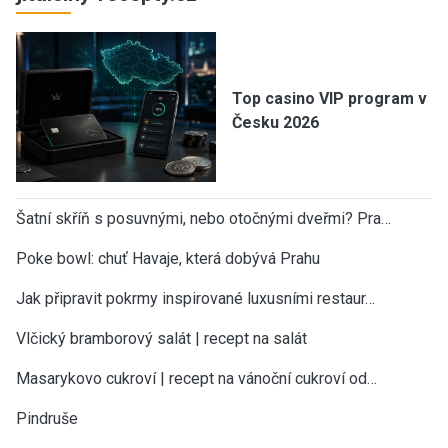
Top casino VIP program v
Česku 2026
Šatní skříň s posuvnými, nebo otočnými dveřmi? Pra…
Poke bowl: chuť Havaje, která dobývá Prahu
Jak připravit pokrmy inspirované luxusními restaur…
Vlčický bramborový salát | recept na salát
Masarykovo cukroví | recept na vánoční cukroví od…
Pindruše