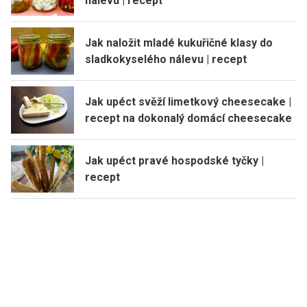
nálevu | recept
Jak naložit mladé kukuřičné klasy do
sladkokyselého nálevu | recept
Jak upéct svěží limetkový cheesecake |
recept na dokonalý domácí cheesecake
Jak upéct pravé hospodské tyčky |
recept