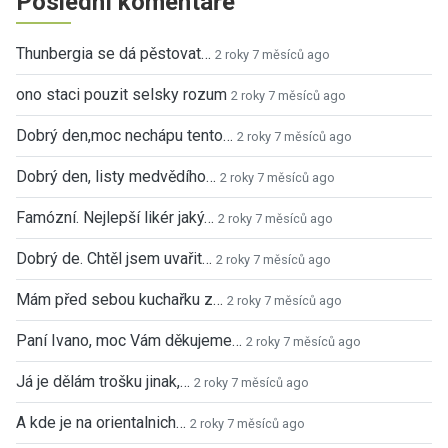
Poslední komentáře
Thunbergia se dá pěstovat…
2 roky 7 měsíců ago
ono staci pouzit selsky rozum
2 roky 7 měsíců ago
Dobrý den,moc nechápu tento…
2 roky 7 měsíců ago
Dobrý den, listy medvědího…
2 roky 7 měsíců ago
Famózní. Nejlepší likér jaký…
2 roky 7 měsíců ago
Dobrý de. Chtěl jsem uvařit…
2 roky 7 měsíců ago
Mám před sebou kuchařku z…
2 roky 7 měsíců ago
Paní Ivano, moc Vám děkujeme…
2 roky 7 měsíců ago
Já je dělám trošku jinak,…
2 roky 7 měsíců ago
A kde je na orientalnich…
2 roky 7 měsíců ago