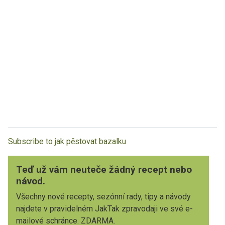
Subscribe to jak pěstovat bazalku
Teď už vám neuteče žádný recept nebo
návod.
Všechny nové recepty, sezónní rady, tipy a návody
najdete v pravidelném JakTak zpravodaji ve své e-
mailové schránce. ZDARMA.