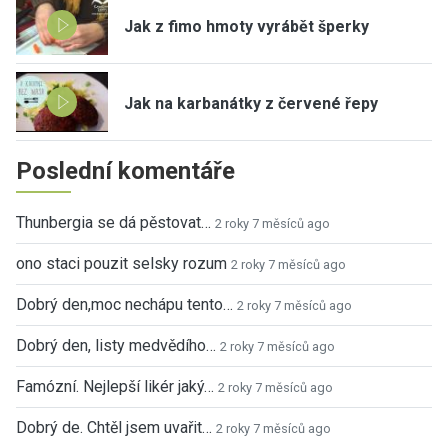
Jak z fimo hmoty vyrábět šperky
Jak na karbanátky z červené řepy
Poslední komentáře
Thunbergia se dá pěstovat…
2 roky 7 měsíců ago
ono staci pouzit selsky rozum
2 roky 7 měsíců ago
Dobrý den,moc nechápu tento…
2 roky 7 měsíců ago
Dobrý den, listy medvědího…
2 roky 7 měsíců ago
Famózní. Nejlepší likér jaký…
2 roky 7 měsíců ago
Dobrý de. Chtěl jsem uvařit…
2 roky 7 měsíců ago