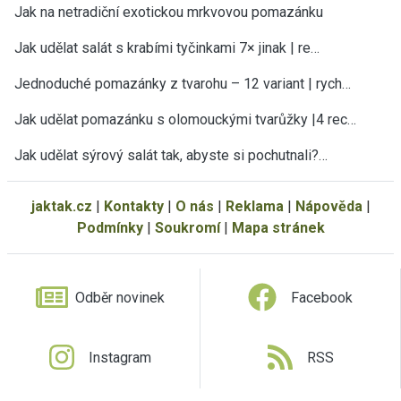
Jak na netradiční exotickou mrkvovou pomazánku
Jak udělat salát s krabími tyčinkami 7× jinak | re…
Jednoduché pomazánky z tvarohu – 12 variant | rych…
Jak udělat pomazánku s olomouckými tvarůžky |4 rec…
Jak udělat sýrový salát tak, abyste si pochutnali?…
jaktak.cz
|
Kontakty
|
O nás
|
Reklama
|
Nápověda
|
Podmínky
|
Soukromí
|
Mapa stránek
Odběr novinek
Facebook
Instagram
RSS