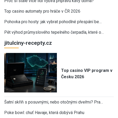
Proč si stále více lidí vybírá přípravu kávy doma?
Top casino automaty pro hráče v ČR 2026
Pohovka pro hosty: jak vybrat pohodlné přespání be…
Pět výhod průmyslového tepelného čerpadla, které o…
jitulciny-recepty.cz
Top casino VIP program v
Česku 2026
Šatní skříň s posuvnými, nebo otočnými dveřmi? Pra…
Poke bowl: chuť Havaje, která dobývá Prahu