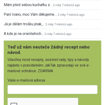
Mám před sebou kuchařku z…
2 roky 7 měsíců ago
Paní Ivano, moc Vám děkujeme…
2 roky 7 měsíců ago
Já je dělám trošku jinak,…
2 roky 7 měsíců ago
A kde je na orientalnich…
2 roky 7 měsíců ago
Teď už vám neuteče žádný recept nebo
návod.
Všechny nové recepty, sezónní rady, tipy a návody
najdete v pravidelném JakTak zpravodaji ve své e-
mailové schránce. ZDARMA.
Vaše e-mailová adresa