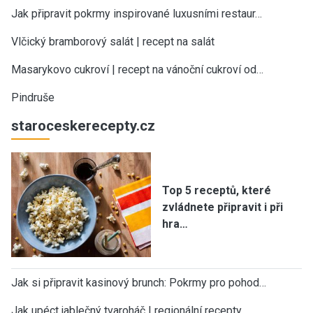
Jak připravit pokrmy inspirované luxusními restaur…
Vlčický bramborový salát | recept na salát
Masarykovo cukroví | recept na vánoční cukroví od…
Pindruše
staroceskerecepty.cz
Top 5 receptů, které
zvládnete připravit i při
hra…
Jak si připravit kasinový brunch: Pokrmy pro pohod…
Jak upéct jablečný tvaroháč | regionální recepty