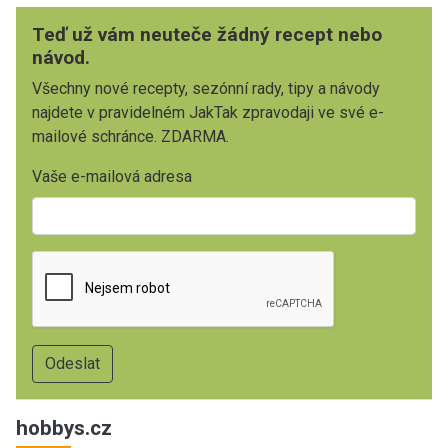
Teď už vám neuteče žádný recept nebo
návod.
Všechny nové recepty, sezónní rady, tipy a návody
najdete v pravidelném JakTak zpravodaji ve své e-
mailové schránce. ZDARMA.
Vaše e-mailová adresa
hobbys.cz