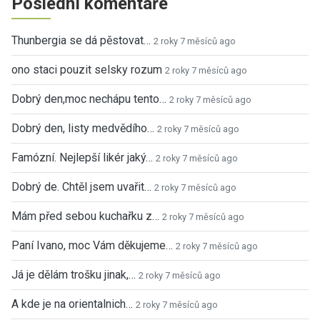
Poslední komentáře
Thunbergia se dá pěstovat…
2 roky 7 měsíců ago
ono staci pouzit selsky rozum
2 roky 7 měsíců ago
Dobrý den,moc nechápu tento…
2 roky 7 měsíců ago
Dobrý den, listy medvědího…
2 roky 7 měsíců ago
Famózní. Nejlepší likér jaký…
2 roky 7 měsíců ago
Dobrý de. Chtěl jsem uvařit…
2 roky 7 měsíců ago
Mám před sebou kuchařku z…
2 roky 7 měsíců ago
Paní Ivano, moc Vám děkujeme…
2 roky 7 měsíců ago
Já je dělám trošku jinak,…
2 roky 7 měsíců ago
A kde je na orientalnich…
2 roky 7 měsíců ago