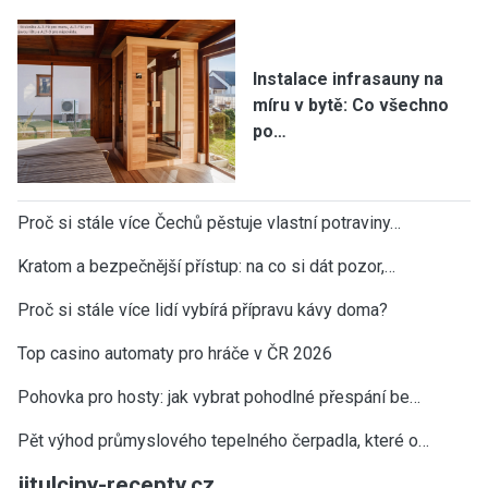
Instalace infrasauny na
míru v bytě: Co všechno
po…
Proč si stále více Čechů pěstuje vlastní potraviny…
Kratom a bezpečnější přístup: na co si dát pozor,…
Proč si stále více lidí vybírá přípravu kávy doma?
Top casino automaty pro hráče v ČR 2026
Pohovka pro hosty: jak vybrat pohodlné přespání be…
Pět výhod průmyslového tepelného čerpadla, které o…
jitulciny-recepty.cz