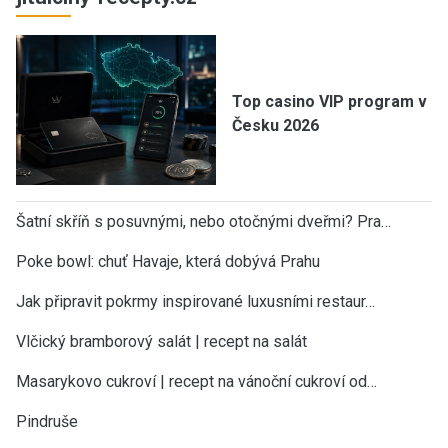
Top casino VIP program v
Česku 2026
Šatní skříň s posuvnými, nebo otočnými dveřmi? Pra…
Poke bowl: chuť Havaje, která dobývá Prahu
Jak připravit pokrmy inspirované luxusními restaur…
Vlčický bramborový salát | recept na salát
Masarykovo cukroví | recept na vánoční cukroví od…
Pindruše