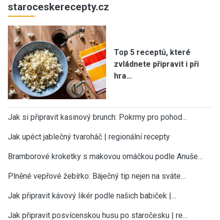
staroceskerecepty.cz
Top 5 receptů, které
zvládnete připravit i při
hra…
Jak si připravit kasinový brunch: Pokrmy pro pohod…
Jak upéct jablečný tvaroháč | regionální recepty
Bramborové kroketky s makovou omáčkou podle Anuše…
Plněné vepřové žebírko: Báječný tip nejen na sváte…
Jak připravit kávový likér podle našich babiček |…
Jak připravit posvícenskou husu po staročesku | re…