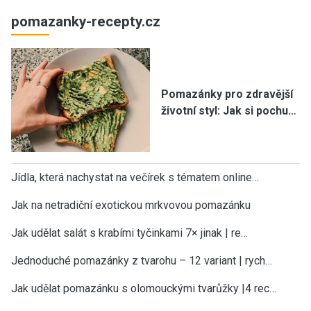
pomazanky-recepty.cz
Pomazánky pro zdravější
životní styl: Jak si pochu…
Jídla, která nachystat na večírek s tématem online…
Jak na netradiční exotickou mrkvovou pomazánku
Jak udělat salát s krabími tyčinkami 7× jinak | re…
Jednoduché pomazánky z tvarohu – 12 variant | rych…
Jak udělat pomazánku s olomouckými tvarůžky |4 rec…