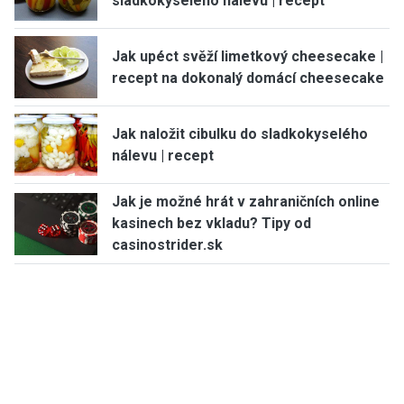
sladkokyselého nálevu | recept
Jak upéct svěží limetkový cheesecake |
recept na dokonalý domácí cheesecake
Jak naložit cibulku do sladkokyselého
nálevu | recept
Jak je možné hrát v zahraničních online
kasinech bez vkladu? Tipy od
casinostrider.sk