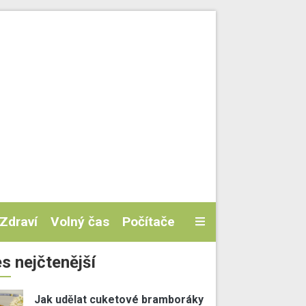
Zdraví
Volný čas
Počítače
s nejčtenější
Jak udělat cuketové bramboráky