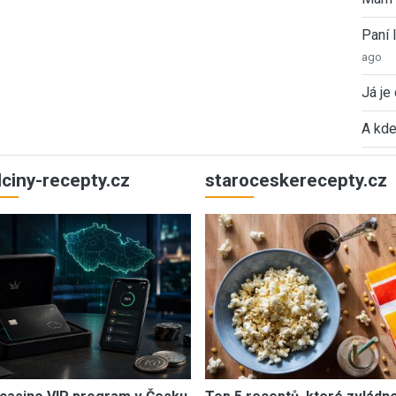
Paní
ago
Já je
A kde
ulciny-recepty.cz
staroceskerecepty.cz