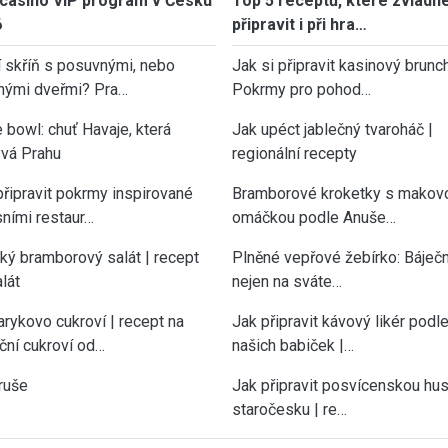
casino VIP program v Česku
Top 5 receptů, které zvládn
6
připravit i při hra…
í skříň s posuvnými, nebo
Jak si připravit kasinový brunch
nými dveřmi? Pra…
Pokrmy pro pohod…
 bowl: chuť Havaje, která
Jak upéct jablečný tvaroháč |
vá Prahu
regionální recepty
připravit pokrmy inspirované
Bramborové kroketky s makov
sními restaur…
omáčkou podle Anuše…
cký bramborový salát | recept
Plněné vepřové žebírko: Báječn
lát
nejen na sváte…
rykovo cukroví | recept na
Jak připravit kávový likér podl
ční cukroví od…
našich babiček |…
ruše
Jak připravit posvícenskou hu
staročesku | re…