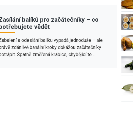
Zasílání balíků pro začátečníky – co
potřebujete vědět
Zabalení a odeslání balíku vypadá jednoduše – ale
právě zdánlivě banální kroky dokážou začátečníky
potrápit. Špatně změřená krabice, chybějící te…