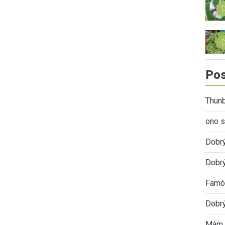
Pos
Thunb
ono s
Dobr
Dobrý
Famóz
Dobrý
Mám 