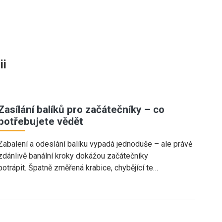
ii
Zasílání balíků pro začátečníky – co
potřebujete vědět
Zabalení a odeslání balíku vypadá jednoduše – ale právě
zdánlivě banální kroky dokážou začátečníky
potrápit. Špatně změřená krabice, chybějící te…