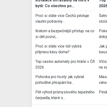
Instalace infrasauny na míru v
Top 
bytě: Co všechno po…
202
Proč si stále více Čechů pěstuje
Šatn
vlastní potraviny…
otoč
Kratom a bezpečnější přístup: na co
Poke
si dát pozor,…
dobý
Proč si stále více lidí vybírá
Jak 
přípravu kávy doma?
luxu
Top casino automaty pro hráče v ČR
Vlči
2026
na sa
Pohovka pro hosty: jak vybrat
Masa
pohodlné přespání be…
váno
Pět výhod průmyslového tepelného
Pind
čerpadla, které o…