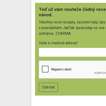
Teď už vám neuteče žádný rece
návod.
Všechny nové recepty, sezónní rady, tipy
v pravidelném JakTak zpravodaji ve své
schránce. ZDARMA.
Vaše e-mailová adresa