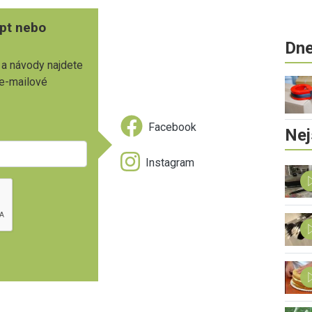
pt nebo
Dne
 a návody najdete
 e-mailové
Facebook
Nej
Instagram