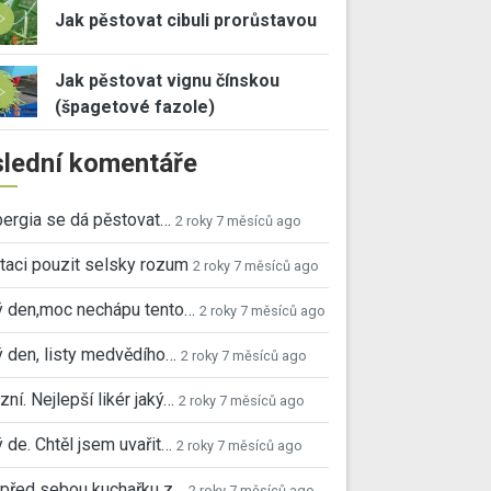
Jak pěstovat cibuli prorůstavou
Jak pěstovat vignu čínskou
(špagetové fazole)
lední komentáře
ergia se dá pěstovat…
2 roky 7 měsíců ago
taci pouzit selsky rozum
2 roky 7 měsíců ago
ý den,moc nechápu tento…
2 roky 7 měsíců ago
 den, listy medvědího…
2 roky 7 měsíců ago
ní. Nejlepší likér jaký…
2 roky 7 měsíců ago
 de. Chtěl jsem uvařit…
2 roky 7 měsíců ago
před sebou kuchařku z…
2 roky 7 měsíců ago