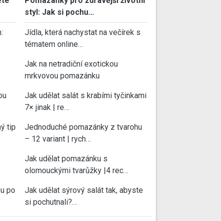
ete
Pomazánky pro zdravější životní
styl: Jak si pochu…
:
Jídla, která nachystat na večírek s
tématem online…
Jak na netradiční exotickou
mrkvovou pomazánku
ou
Jak udělat salát s krabími tyčinkami
7× jinak | re…
ý tip
Jednoduché pomazánky z tvarohu
– 12 variant | rych…
e
Jak udělat pomazánku s
olomouckými tvarůžky |4 rec…
su po
Jak udělat sýrový salát tak, abyste
si pochutnali?…