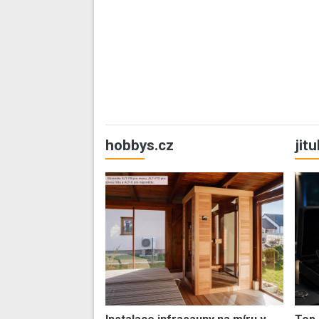
hobbys.cz
jit